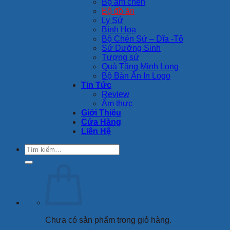
Bộ ấm chén
Bộ đồ ăn
Ly Sứ
Bình Hoa
Bộ Chén Sứ – Dĩa -Tô
Sứ Dưỡng Sinh
Tượng sứ
Quà Tặng Minh Long
Bộ Bàn Ăn In Logo
Tin Tức
Review
Ẩm thực
Giới Thiệu
Cửa Hàng
Liên Hệ
Tìm
kiếm:
Chưa có sản phẩm trong giỏ hàng.