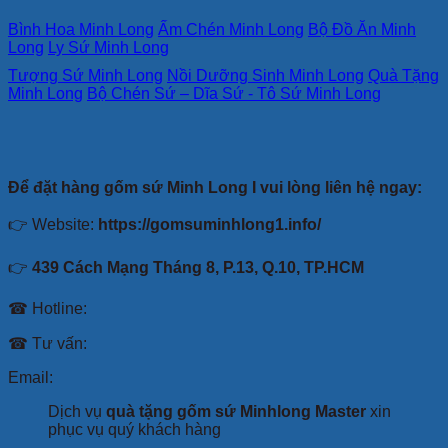
Bình Hoa Minh Long
Ấm Chén Minh Long
Bộ Đồ Ăn Minh
Long
Ly Sứ Minh Long
Tượng Sứ Minh Long
Nồi Dưỡng Sinh Minh Long
Quà Tặng
Minh Long
Bộ Chén Sứ – Dĩa Sứ - Tô Sứ Minh Long
Để đặt hàng gốm sứ Minh Long I vui lòng liên hệ ngay:
👉 Website:
https://gomsuminhlong1.info/
👉
439 Cách Mạng Tháng 8, P.13, Q.10, TP.HCM
☎ Hotline:
☎ Tư vấn:
Email:
Dịch vụ
quà tặng gốm sứ Minhlong Master
xin
phục vụ quý khách hàng