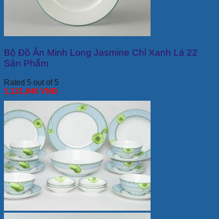
Bộ Đồ Ăn Minh Long Jasmine Chỉ Xanh Lá 22
Sản Phẩm
Rated 5 out of 5
1,131,840
VNĐ