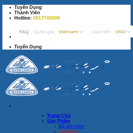
Bỏ
Tuyển Dụng
qua
Thành Viên
nội
Hotline:
0917743009
dung
Tuyển Dụng
Trang Chủ
Sản Phẩm
Bộ ấm chén
Bộ đồ ăn