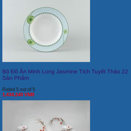
Bộ Đồ Ăn Minh Long Jasmine Tích Tuyết Thảo 22
Sản Phẩm
Rated 5 out of 5
1,434,240
VNĐ