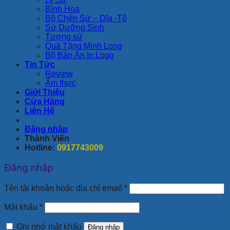
Bình Hoa
Bộ Chén Sứ – Dĩa -Tô
Sứ Dưỡng Sinh
Tượng sứ
Quà Tặng Minh Long
Bộ Bàn Ăn In Logo
Tin Tức
Review
Ẩm thực
Giới Thiệu
Cửa Hàng
Liên Hệ
Đăng nhập
Thành Viên
Hotline:
0917743009
Đăng nhập
Bắt
Tên tài khoản hoặc địa chỉ email
*
buộc
Bắt
Mật khẩu
*
buộc
Ghi nhớ mật khẩu
Đăng nhập