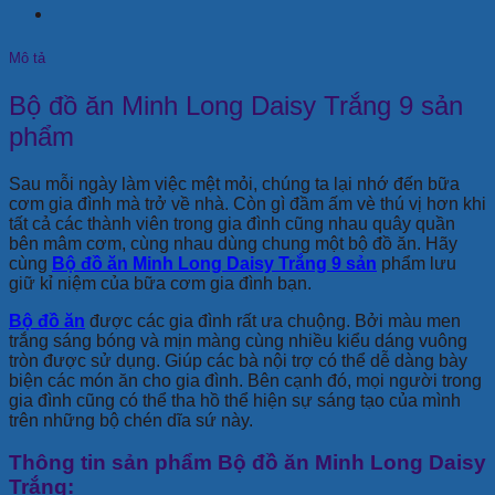
Mô tả
Bộ đồ ăn Minh Long Daisy Trắng 9 sản
phẩm
Sau mỗi ngày làm việc mệt mỏi, chúng ta lại nhớ đến bữa
cơm gia đình mà trở về nhà. Còn gì đầm ấm vè thú vị hơn khi
tất cả các thành viên trong gia đình cũng nhau quây quần
bên mâm cơm, cùng nhau dùng chung một bộ đồ ăn. Hãy
cùng
Bộ đồ ăn Minh Long Daisy Trắng 9 sản
phẩm lưu
giữ kỉ niệm của bữa cơm gia đình bạn.
Bộ đồ ăn
được các gia đình rất ưa chuộng. Bởi màu men
trắng sáng bóng và mịn màng cùng nhiều kiểu dáng vuông
tròn được sử dụng. Giúp các bà nội trợ có thể dễ dàng bày
biện các món ăn cho gia đình. Bên cạnh đó, mọi người trong
gia đình cũng có thể tha hồ thể hiện sự sáng tạo của mình
trên những bộ chén dĩa sứ này.
Thông tin sản phẩm Bộ đồ ăn Minh Long Daisy
Trắng: