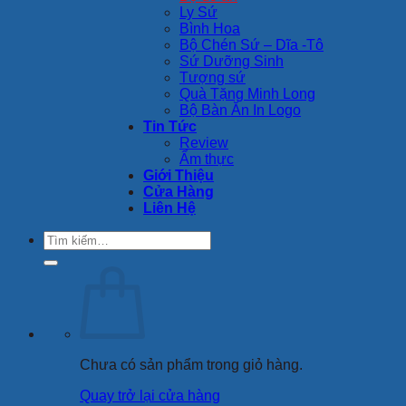
Ly Sứ
Bình Hoa
Bộ Chén Sứ – Dĩa -Tô
Sứ Dưỡng Sinh
Tượng sứ
Quà Tặng Minh Long
Bộ Bàn Ăn In Logo
Tin Tức
Review
Ẩm thực
Giới Thiệu
Cửa Hàng
Liên Hệ
Tìm
kiếm:
Chưa có sản phẩm trong giỏ hàng.
Quay trở lại cửa hàng