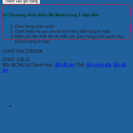
Thêm vào giỏ hàng
ăn
Minh
👉 Chương trình Gốm Sứ Minh Long 1 hấp dẫn:
Long
Daisy
Trắng
Giao hàng toàn quốc
9
Chiết khấu % cao cho khách hàng đặt hàng in logo
sản
Miễn phí file thiết kế và miễn phí giao hàng toàn quốc cho
khách hàng in logo
phẩm
số
CHAT FACEBOOK
lượng
CHAT ZALO
Mã:
BCML14
Danh mục:
Bộ đồ ăn
Thẻ:
Bộ chén đĩa
,
Bộ đồ
ăn