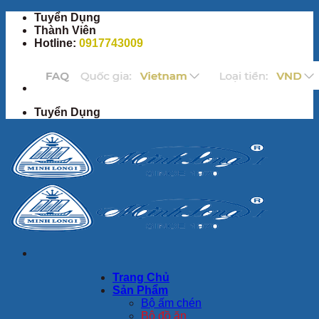
Bỏ
Tuyển Dụng
qua
Thành Viên
nội
Hotline:
0917743009
dung
Tuyển Dụng
Trang Chủ
Sản Phẩm
Bộ ấm chén
Bộ đồ ăn