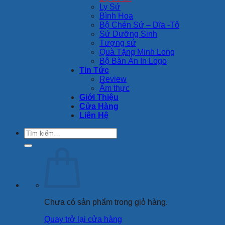
Ly Sứ
Bình Hoa
Bộ Chén Sứ – Dĩa -Tô
Sứ Dưỡng Sinh
Tượng sứ
Quà Tặng Minh Long
Bộ Bàn Ăn In Logo
Tin Tức
Review
Ẩm thực
Giới Thiệu
Cửa Hàng
Liên Hệ
Tìm
kiếm:
Chưa có sản phẩm trong giỏ hàng.
Quay trở lại cửa hàng