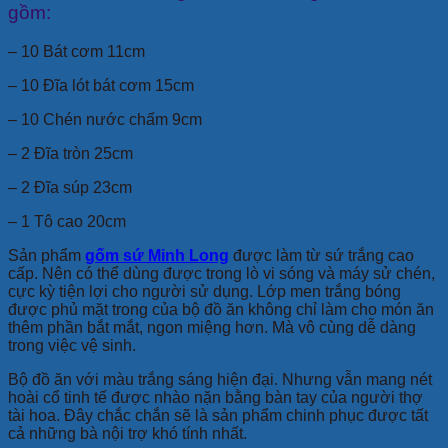
gồm:
– 10 Bát cơm 11cm
– 10 Đĩa lót bát cơm 15cm
– 10 Chén nước chấm 9cm
– 2 Đĩa tròn 25cm
– 2 Đĩa súp 23cm
– 1 Tô cao 20cm
Sản phẩm
gốm sứ Minh Long
được làm từ sứ trắng cao
cấp. Nên có thể dùng được trong lò vi sóng và máy sử chén,
cực kỳ tiện lợi cho người sử dụng. Lớp men trắng bóng
được phủ mặt trong của bộ đồ ăn không chỉ làm cho món ăn
thêm phần bắt mắt, ngon miệng hơn. Mà vô cùng dễ dàng
trong việc vệ sinh.
Bộ đồ ăn với màu trắng sáng hiện đại. Nhưng vẫn mang nét
hoài cổ tinh tế được nhào nặn bằng bàn tay của người thợ
tài hoa. Đây chắc chắn sẽ là sản phẩm chinh phục được tất
cả những bà nội trợ khó tính nhất.