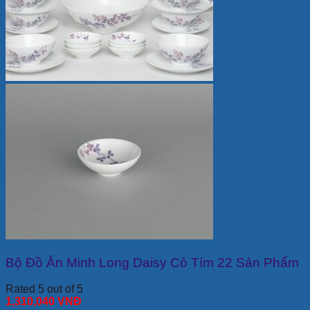
Bộ Đồ Ăn Minh Long Daisy Cỏ Tím 22 Sản Phẩm
Rated 5 out of 5
1,310,040
VNĐ