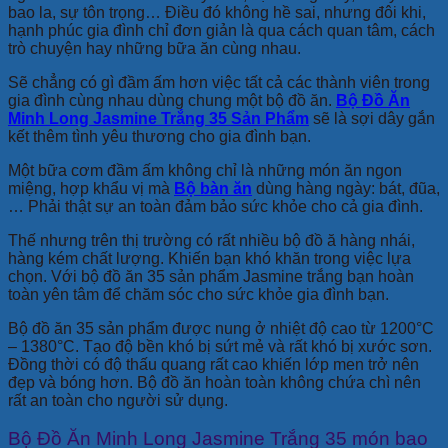
bao la, sự tôn trọng… Điều đó không hề sai, nhưng đôi khi,
hạnh phúc gia đình chỉ đơn giản là qua cách quan tâm, cách
trò chuyện hay những bữa ăn cùng nhau.
Sẽ chẳng có gì đầm ấm hơn việc tất cả các thành viên trong
gia đình cùng nhau dùng chung một bộ đồ ăn.
Bộ Đồ Ăn
Minh Long Jasmine Trắng 35 Sản Phẩm
sẽ là sợi dây gắn
kết thêm tình yêu thương cho gia đình bạn.
Một bữa cơm đầm ấm không chỉ là những món ăn ngon
miệng, hợp khẩu vị mà
Bộ bàn ăn
dùng hàng ngày: bát, đũa,
… Phải thật sự an toàn đảm bảo sức khỏe cho cả gia đình.
Thế nhưng trên thị trường có rất nhiều bộ đồ ă hàng nhái,
hàng kém chất lượng. Khiến bạn khó khăn trong việc lựa
chọn. Với bộ đồ ăn 35 sản phẩm Jasmine trắng bạn hoàn
toàn yên tâm để chăm sóc cho sức khỏe gia đình bạn.
Bộ đồ ăn 35 sản phẩm được nung ở nhiệt độ cao từ 1200°C
– 1380°C. Tạo độ bền khó bị sứt mẻ và rất khó bị xước sơn.
Đồng thời có độ thấu quang rất cao khiến lớp men trở nên
đẹp và bóng hơn. Bộ đồ ăn hoàn toàn không chứa chì nên
rất an toàn cho người sử dụng.
Bộ Đồ Ăn Minh Long Jasmine Trắng 35 món bao