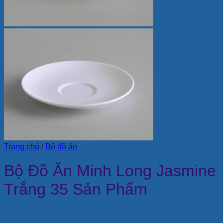
Trang chủ
/
Bộ đồ ăn
Bộ Đồ Ăn Minh Long Jasmine
Trắng 35 Sản Phẩm