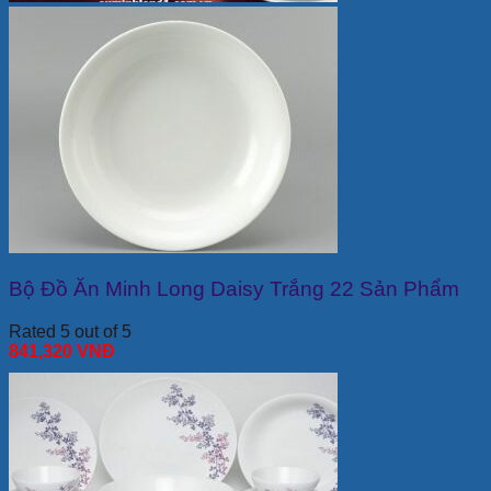
Bộ Đồ Ăn Minh Long Daisy Trắng 22 Sản Phẩm
Rated 5 out of 5
841,320
VNĐ