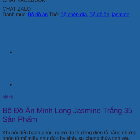
CHAT FACEBOOK
lượng
CHAT ZALO
Danh mục:
Bộ đồ ăn
Thẻ:
Bộ chén đĩa
,
Bộ đồ ăn
,
jasmine
Mô tả
Bộ Đồ Ăn Minh Long Jasmine Trắng 35
Sản Phẩm
Khi nói đến hạnh phúc, người ta thường diễn tả bằng những
ngôn từ mĩ miều như đức hy sinh, sự chung thủy, tình yêu