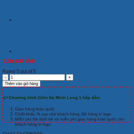
1,266,840
VNĐ
Rated 5 out of 5
Bộ
Đồ
Thêm vào giỏ hàng
Ăn
Minh
👉 Chương trình Gốm Sứ Minh Long 1 hấp dẫn:
Long
Jasmine
Trắng
Giao hàng toàn quốc
35
Chiết khấu % cao cho khách hàng đặt hàng in logo
Sản
Miễn phí file thiết kế và miễn phí giao hàng toàn quốc cho
khách hàng in logo
Phẩm
số