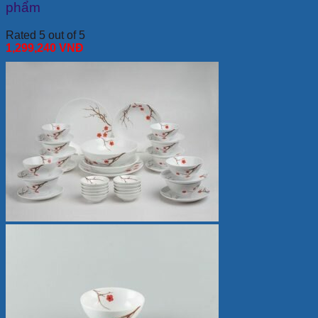
phẩm
Rated 5 out of 5
1,299,240
VNĐ