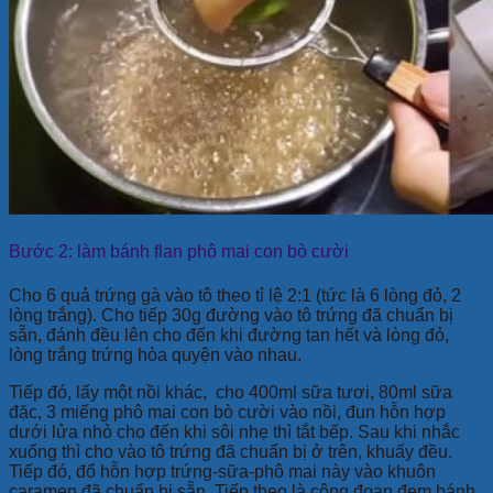
Bước 2: làm bánh flan phô mai con bò cười
Cho 6 quả trứng gà vào tô theo tỉ lệ 2:1 (tức là 6 lòng đỏ, 2
lòng trắng). Cho tiếp 30g đường vào tô trứng đã chuẩn bị
sẵn, đánh đều lên cho đến khi đường tan hết và lòng đỏ,
lòng trắng trứng hòa quyện vào nhau.
Tiếp đó, lấy một nồi khác, cho 400ml sữa tươi, 80ml sữa
đặc, 3 miếng phô mai con bò cười vào nồi, đun hỗn hợp
dưới lửa nhỏ cho đến khi sôi nhẹ thì tắt bếp. Sau khi nhắc
xuống thì cho vào tô trứng đã chuẩn bị ở trên, khuấy đều.
Tiếp đó, đổ hỗn hợp trứng-sữa-phô mai này vào khuôn
caramen đã chuẩn bị sẵn. Tiếp theo là công đoạn đem bánh