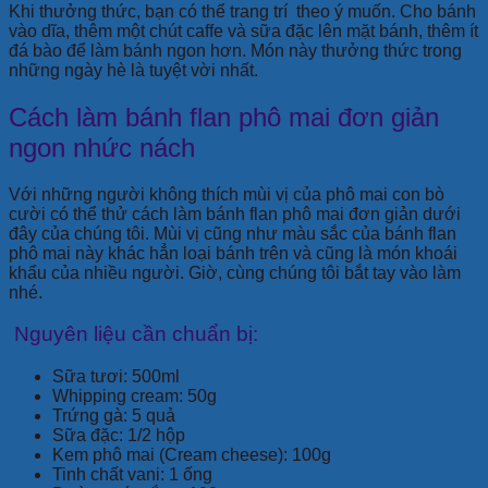
Khi thưởng thức, bạn có thể trang trí theo ý muốn. Cho bánh
vào dĩa, thêm một chút caffe và sữa đặc lên mặt bánh, thêm ít
đá bào để làm bánh ngon hơn. Món này thưởng thức trong
những ngày hè là tuyệt vời nhất.
Cách làm bánh flan phô mai đơn giản
ngon nhức nách
Với những người không thích mùi vị của phô mai con bò
cười có thể thử cách làm bánh flan phô mai đơn giản dưới
đây của chúng tôi. Mùi vị cũng như màu sắc của bánh flan
phô mai này khác hẳn loại bánh trên và cũng là món khoái
khẩu của nhiều người. Giờ, cùng chúng tôi bắt tay vào làm
nhé.
Nguyên liệu cần chuẩn bị:
Sữa tươi: 500ml
Whipping cream: 50g
Trứng gà: 5 quả
Sữa đặc: 1/2 hộp
Kem phô mai (Cream cheese): 100g
Tinh chất vani: 1 ống