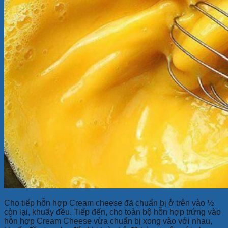
Cho tiếp hỗn hợp Cream cheese đã chuẩn bị ở trên vào ½
còn lại, khuấy đều. Tiếp đến, cho toàn bộ hỗn hợp trứng vào
hỗn hợp Cream Cheese vừa chuẩn bị xong vào với nhau,