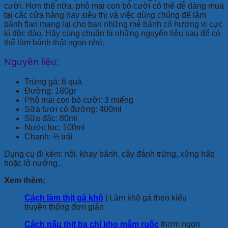
cười. Hơn thế nữa, phô mai con bò cười có thể dễ dàng mua
tại các cửa hàng hay siêu thị và việc dùng chúng để làm
bánh flan mang lại cho bạn những mẻ bánh có hương vị cực
kì độc đáo. Hãy cùng chuẩn bị những nguyên liệu sau để có
thể làm bánh thật ngon nhé.
Nguyên liệu:
Trứng gà: 6 quả
Đường: 180gr
Phô mai con bò cười: 3 miếng
Sữa tươi có đường: 400ml
Sữa đặc: 80ml
Nước lọc: 100ml
Chanh: ½ trái
Dụng cụ đi kèm: nồi, khay bánh, cây đánh trứng, xửng hấp
hoặc lò nướng..
Xem thêm:
Cách làm thịt gà khô
| Làm khô gà theo kiểu
truyền thống đơn giản
Cách nấu thịt ba chỉ kho mắm ruốc
thơm ngon