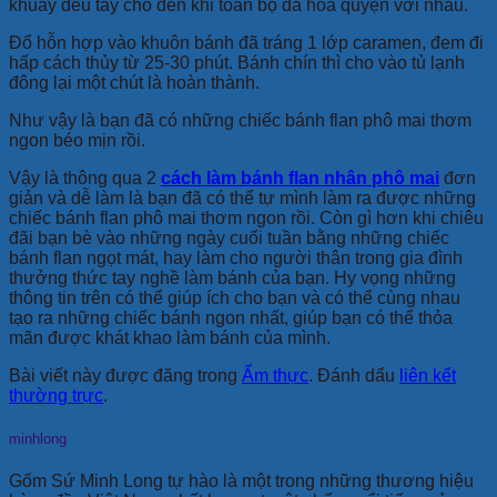
khuấy đều tay cho đến khi toàn bộ đã hòa quyện với nhau.
Đổ hỗn hợp vào khuôn bánh đã tráng 1 lớp caramen, đem đi
hấp cách thủy từ 25-30 phút. Bánh chín thì cho vào tủ lạnh
đông lại một chút là hoàn thành.
Như vậy là bạn đã có những chiếc bánh flan phô mai thơm
ngon béo mịn rồi.
Vậy là thông qua 2
cách làm bánh flan nhân phô mai
đơn
giản và dễ làm là bạn đã có thể tự mình làm ra được những
chiếc bánh flan phô mai thơm ngon rồi. Còn gì hơn khi chiêu
đãi bạn bè vào những ngày cuối tuần bằng những chiếc
bánh flan ngọt mát, hay làm cho người thân trong gia đình
thưởng thức tay nghề làm bánh của bạn. Hy vọng những
thông tin trên có thể giúp ích cho bạn và có thể cùng nhau
tạo ra những chiếc bánh ngon nhất, giúp bạn có thể thỏa
mãn được khát khao làm bánh của mình.
Bài viết này được đăng trong
Ẩm thực
. Đánh dấu
liên kết
thường trực
.
minhlong
Gốm Sứ Minh Long tự hào là một trong những thương hiệu