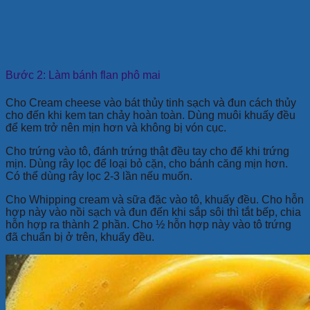
Bước 2: Làm bánh flan phô mai
Cho Cream cheese vào bát thủy tinh sạch và đun cách thủy
cho đến khi kem tan chảy hoàn toàn. Dùng muôi khuấy đều
để kem trở nên mịn hơn và không bị vón cục.
Cho trứng vào tô, đánh trứng thật đều tay cho đế khi trứng
mịn. Dùng rây lọc để loại bỏ cặn, cho bánh căng mịn hơn.
Có thể dùng rây lọc 2-3 lần nếu muốn.
Cho Whipping cream và sữa đặc vào tô, khuấy đều. Cho hỗn
hợp này vào nồi sạch và đun đến khi sắp sôi thì tắt bếp, chia
hỗn hợp ra thành 2 phần. Cho ½ hỗn hợp này vào tô trứng
đã chuẩn bị ở trên, khuấy đều.