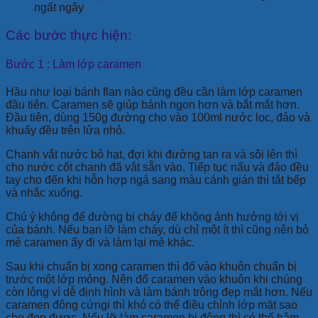
ngất ngây
Các bước thực hiện:
Bước 1 : Làm lớp caramen
Hầu như loại bánh flan nào cũng đều cần làm lớp caramen
đầu tiên. Caramen sẽ giúp bánh ngon hơn và bắt mắt hơn.
Đầu tiên, dùng 150g đường cho vào 100ml nước lọc, đảo và
khuấy đều trên lửa nhỏ.
Chanh vắt nước bỏ hạt, đợi khi đường tan ra và sôi lên thì
cho nước cốt chanh đã vắt sẵn vào. Tiếp tục nấu và đảo đều
tay cho đến khi hỗn hợp ngả sang màu cánh gián thì tắt bếp
và nhắc xuống.
Chú ý không để đường bị cháy để không ảnh hưởng tới vị
của bánh. Nếu bạn lỡ làm cháy, dù chỉ một ít thì cũng nên bỏ
mẻ caramen ấy đi và làm lại mẻ khác.
Sau khi chuẩn bị xong caramen thì đổ vào khuôn chuẩn bị
trước một lớp mỏng. Nên đổ caramen vào khuôn khi chúng
còn lỏng vì dễ định hình và làm bánh trông đẹp mắt hơn. Nếu
caramen đông cứngi thì khó có thể điều chỉnh lớp mặt sao
cho đẹp được. Nếu lỡ làm caramen bị đông thì có thể hâm