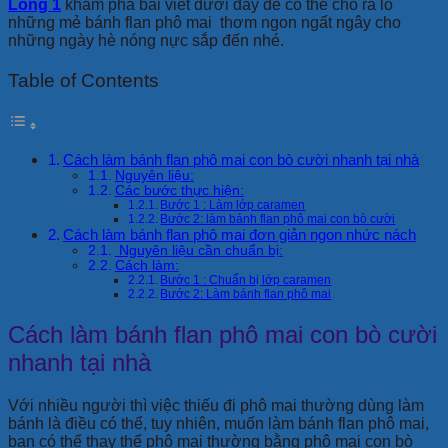
Long 1
khám phá bài viết dưới đây để có thể cho ra lò
những mẻ bánh flan phô mai thơm ngon ngất ngây cho
những ngày hè nóng nực sắp đến nhé.
Table of Contents
Cách làm bánh flan phô mai con bò cười nhanh tại nhà
Nguyên liệu:
Các bước thực hiện:
Bước 1 : Làm lớp caramen
Bước 2: làm bánh flan phô mai con bò cười
Cách làm bánh flan phô mai đơn giản ngon nhức nách
Nguyên liệu cần chuẩn bị:
Cách làm:
Bước 1 : Chuẩn bị lớp caramen
Bước 2: Làm bánh flan phô mai
Cách làm bánh flan phô mai con bò cười
nhanh tại nhà
Với nhiều người thì việc thiếu đi phô mai thường dùng làm
bánh là điều có thể, tuy nhiên, muốn làm bánh flan phô mai,
bạn có thể thay thế phô mai thường bằng phô mai con bò