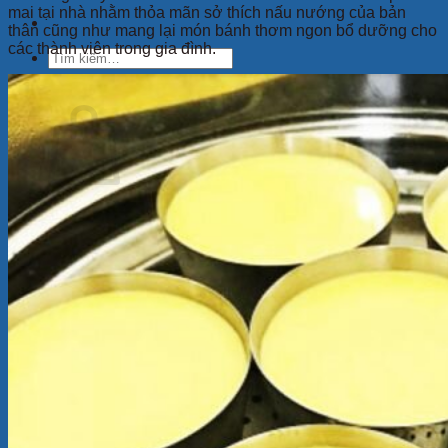
mai tại nhà nhằm thỏa mãn sở thích nấu nướng của bản
thân cũng như mang lại món bánh thơm ngon bổ dưỡng cho
các thành viên trong gia đình.
Tìm
kiếm:
Giỏ hàng
Chưa có sản phẩm trong giỏ hàng.
Quay trở lại cửa hàng