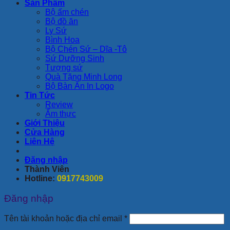
Sản Phẩm
Bộ ấm chén
Bộ đồ ăn
Ly Sứ
Bình Hoa
Bộ Chén Sứ – Dĩa -Tô
Sứ Dưỡng Sinh
Tượng sứ
Quà Tặng Minh Long
Bộ Bàn Ăn In Logo
Tin Tức
Review
Ẩm thực
Giới Thiệu
Cửa Hàng
Liên Hệ
Đăng nhập
Thành Viên
Hotline:
0917743009
Đăng nhập
Bắt
Tên tài khoản hoặc địa chỉ email
*
buộc