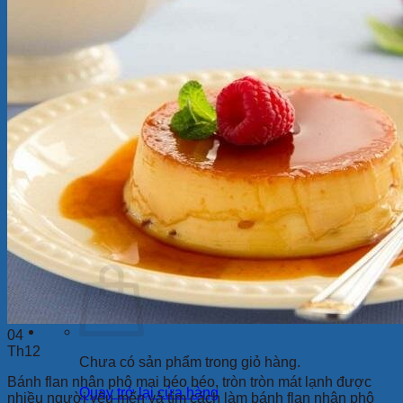
Ly Sứ
Bình Hoa
Bộ Chén Sứ – Dĩa -Tô
Sứ Dưỡng Sinh
Tượng sứ
Quà Tặng Minh Long
Bộ Bàn Ăn In Logo
Tin Tức
Review
Ẩm thực
Giới Thiệu
Cửa Hàng
Liên Hệ
Tìm
kiếm:
04
Th12
Chưa có sản phẩm trong giỏ hàng.
Bánh flan nhân phô mai béo béo, tròn tròn mát lạnh được
Quay trở lại cửa hàng
nhiều người yêu mến và tìm cách làm bánh flan nhân phô