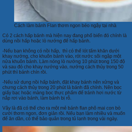
Cách làm bánh Flan thơm ngon béo ngậy tại nhà
Có 2 cách hấp bánh mà hiện nay đang phổ biến đó chính là
dùng nồi hấp hoặc lò nướng để hấp bánh.
-Nếu bạn không có nồi hấp, thì có thể lót tấm khăn dưới
khay nướng, cho khuôn bánh vào, rót nước sôi ngập một
nửa khuôn bánh. Làm nóng lò nướng 10 phút trong 150 độ
và sau đó cho khay nướng vào, nướng cách thủy trong 50
phút thì bánh chín rồi.
-Nếu sử dụng nồi hấp bánh, đặt khay bánh nên xửng và
chưng cách thủy trong 20 phút là bánh đã chính. Nên bọc
giấy bạc hoặc màng bọc thực phẩm để tránh hơi nước từ
nắp rơi vào bánh, làm bánh bị rỗ.
Vậy là đã có thể cho ra một mẻ bánh flan phô mai con bò
cười thơm ngon, đơn giản rồi. Nếu bạn làm nhiều và muốn
để ăn dần, có thể bảo quản trong tủ lạnh trong vài ngày.