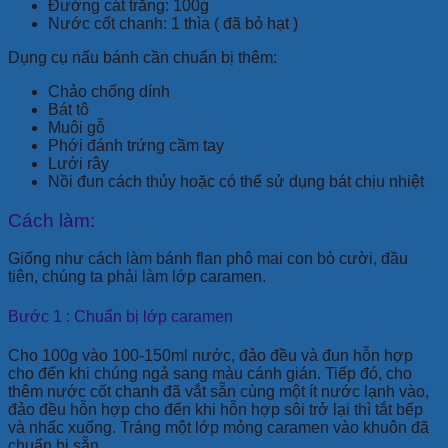
Đường cát trắng: 100g
Nước cốt chanh: 1 thìa ( đã bỏ hạt )
Dụng cụ nấu bánh cần chuẩn bị thêm:
Chảo chống dính
Bát tô
Muôi gỗ
Phới đánh trứng cầm tay
Lưới rây
Nồi đun cách thủy hoặc có thể sử dụng bát chịu nhiệt
Cách làm:
Giống như cách làm bánh flan phô mai con bò cười, đầu
tiên, chúng ta phải làm lớp caramen.
Bước 1 : Chuẩn bị lớp caramen
Cho 100g vào 100-150ml nước, đảo đều và đun hỗn hợp
cho đến khi chúng ngả sang màu cánh gián. Tiếp đó, cho
thêm nước cốt chanh đã vắt sẵn cùng một ít nước lạnh vào,
đảo đều hỗn hợp cho đến khi hỗn hợp sôi trở lại thì tắt bếp
và nhấc xuống. Tráng một lớp mỏng caramen vào khuôn đã
chuẩn bị sẵn.