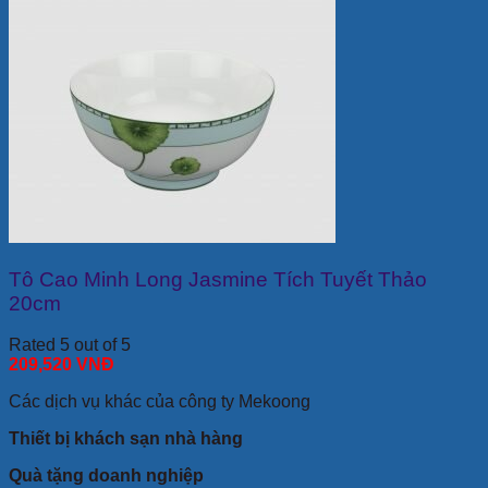
Tô Cao Minh Long Jasmine Tích Tuyết Thảo
20cm
Rated 5 out of 5
209,520
VNĐ
Các dịch vụ khác của công ty Mekoong
Thiết bị khách sạn nhà hàng
Quà tặng doanh nghiệp