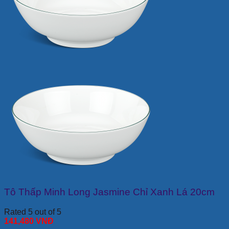
Tô Thấp Minh Long Jasmine Chỉ Xanh Lá 20cm
Rated 5 out of 5
141,480
VNĐ