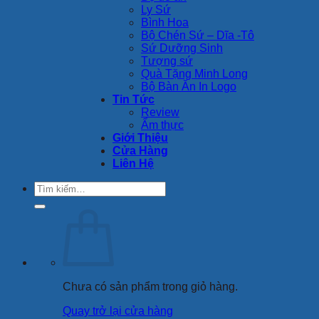
Ly Sứ
Bình Hoa
Bộ Chén Sứ – Dĩa -Tô
Sứ Dưỡng Sinh
Tượng sứ
Quà Tặng Minh Long
Bộ Bàn Ăn In Logo
Tin Tức
Review
Ẩm thực
Giới Thiệu
Cửa Hàng
Liên Hệ
Tìm
kiếm:
Chưa có sản phẩm trong giỏ hàng.
Quay trở lại cửa hàng