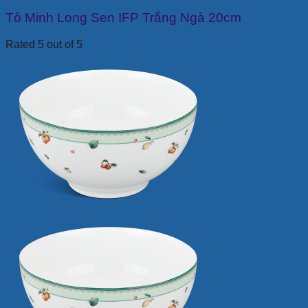
Tô Minh Long Sen IFP Trắng Ngà 20cm
Rated 5 out of 5