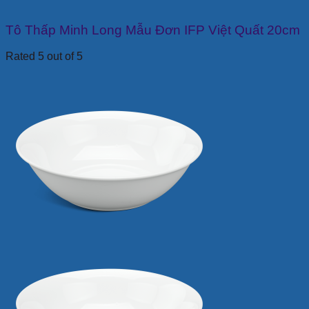
Tô Thấp Minh Long Mẫu Đơn IFP Việt Quất 20cm
Rated 5 out of 5