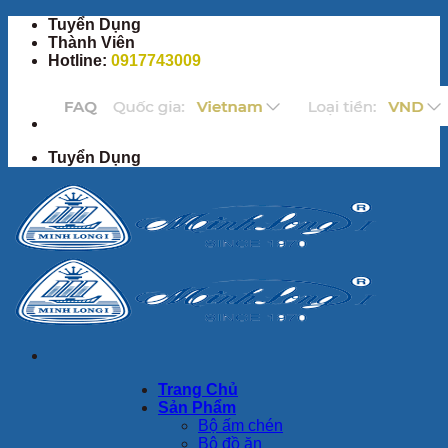
Chuyển
Tuyển Dụng
đến
Thành Viên
nội
Hotline:
0917743009
dung
Tuyển Dụng
Trang Chủ
Sản Phẩm
Bộ ấm chén
Bộ đồ ăn