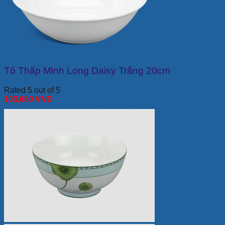
Tô Thấp Minh Long Daisy Trắng 20cm
Rated 5 out of 5
103,680
VNĐ