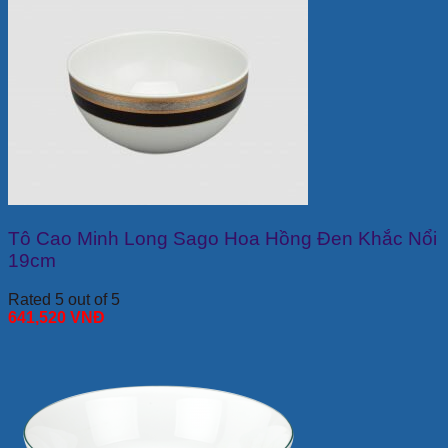
Tô Cao Minh Long Sago Hoa Hồng Đen Khắc Nổi
19cm
Rated 5 out of 5
641,520
VNĐ