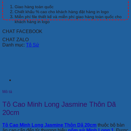
Thôn
Dã
Giao hàng toàn quốc
20cm
Chiết khấu % cao cho khách hàng đặt hàng in logo
số
Miễn phí file thiết kế và miễn phí giao hàng toàn quốc cho
khách hàng in logo
lượng
CHAT FACEBOOK
CHAT ZALO
Danh mục:
Tô Sứ
Mô tả
Tô Cao Minh Long Jasmine Thôn Dã
20cm
Tô Cao Minh Long Jasmine Thôn Dã 20cm
thuộc bộ bàn
ăn cao cấp đến từ thương hiệu
gốm sứ Minh Long 1
. Được