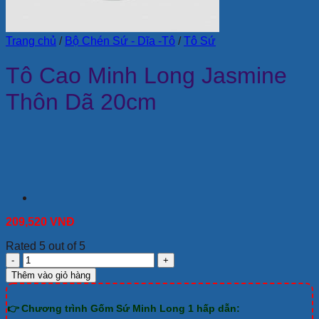
Trang chủ
/
Bộ Chén Sứ - Dĩa -Tô
/
Tô Sứ
Tô Cao Minh Long Jasmine
Thôn Dã 20cm
209,520
VNĐ
Rated 5 out of 5
Tô
Cao
Thêm vào giỏ hàng
Minh
Long
👉 Chương trình Gốm Sứ Minh Long 1 hấp dẫn:
Jasmine