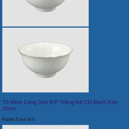
Tô Minh Long Sen IFP Trắng Kẻ Chỉ Bạch Kim
20cm
Rated 5 out of 5