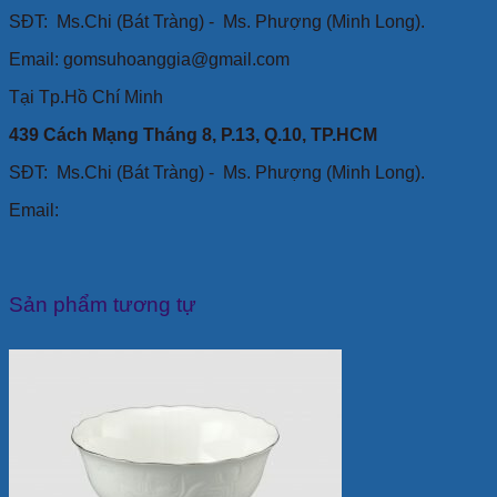
SĐT:
Ms.Chi (Bát Tràng) -
Ms. Phượng (Minh Long).
Email: gomsuhoanggia@gmail.com
Tại Tp.Hồ Chí Minh
439 Cách Mạng Tháng 8, P.13, Q.10, TP.HCM
SĐT: Ms.Chi (Bát Tràng) -
Ms. Phượng (Minh Long).
Email:
Sản phẩm tương tự