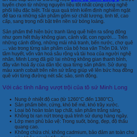
tuyển chọn từ những nguyên liệu tốt nhất cùng công nghệ
phối liệu đặc biệt. Trải qua quá trình kiểm định nghiêm ngặt
để tạo ra những sản phẩm gốm sứ chất lượng, tinh tế, cao
cấp, sang trọng nổi bật trên nền sứ bóng loáng.
Sản phẩm thể hiện bức tranh làng quê hiện ra sống động
như gom hết thảy không gian, cảnh vật, con người… Trên
những cánh đồng, những mái nhà tranh, bến nước, chợ quê
… vào trong từng sản phẩm của bộ hoa văn Thôn Dã. Với
tâm huyết, vốn văn hoá sâu rộng và tài hoa của người nghệ
nhân, Minh Long đã giữ lại những không gian thanh bình,
đầy văn hoá ấy của dân tộc qua từng sản phẩm. Sử dụng
màu xanh cobalt trên nền sứ trắng giúp vẽ lên bức hoạ đồng
quê với từng đường nét sắc sảo, sinh động.
Với các tính năng vượt trội của tô sứ Minh Long
Nung ở nhiệt độ cao (từ 1260°C đến 1380°C).
Sản phẩm bền, cứng, khó bể mẻ, khó trầy xước.
Loại bỏ hoàn toàn tạp chất, sản phẩm trắng sáng.
Không bị rạn nứt trong quá trình sử dụng hàng ngày.
Lớp men phủ bảo vệ: Trong suốt, bóng, đẹp, độ thấu
quang cao.
Không chứa chì, không cadmium, bảo đảm an toàn cho