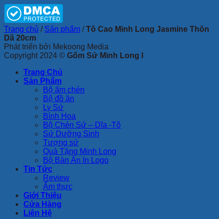
Trang chủ
/
Sản phẩm
/
Tô Cao Minh Long Jasmine Thôn
Dã 20cm
Phát triển bởi Mekoong Media
Copyright 2024 ©
Gốm Sứ Minh Long I
Trang Chủ
Sản Phẩm
Bộ ấm chén
Bộ đồ ăn
Ly Sứ
Bình Hoa
Bộ Chén Sứ – Dĩa -Tô
Sứ Dưỡng Sinh
Tượng sứ
Quà Tặng Minh Long
Bộ Bàn Ăn In Logo
Tin Tức
Review
Ẩm thực
Giới Thiệu
Cửa Hàng
Liên Hệ