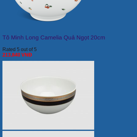
Tô Minh Long Camelia Quả Ngọt 20cm
Rated 5 out of 5
213,840
VNĐ