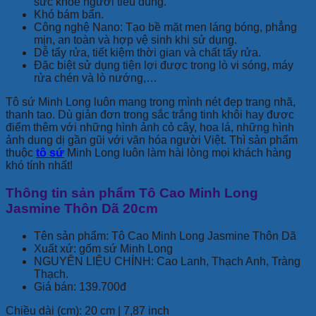
sức khỏe người tiêu dùng.
Khó bám bẩn.
Công nghệ Nano: Tạo bề mặt men láng bóng, phẳng
mịn, an toàn và hợp vệ sinh khi sử dụng.
Dễ tẩy rửa, tiết kiệm thời gian và chất tẩy rửa.
Đặc biệt sử dụng tiện lợi được trong lò vi sóng, máy
rửa chén và lò nướng,…
Tô sứ Minh Long luôn mang trong mình nét đẹp trang nhã,
thanh tao. Dù giản đơn trong sắc trắng tinh khôi hay được
điểm thêm với những hình ảnh cỏ cây, hoa lá, những hình
ảnh dung dị gần gũi với văn hóa người Việt. Thì sản phẩm
thuộc
tô sứ
Minh Long luôn làm hài lòng mọi khách hàng
khó tính nhất!
Thông tin sản phẩm Tô Cao Minh Long
Jasmine Thôn Dã 20cm
Tên sản phẩm: Tô Cao Minh Long Jasmine Thôn Dã
Xuất xứ: gốm sứ Minh Long
NGUYÊN LIỆU CHÍNH: Cao Lanh, Thạch Anh, Tràng
Thạch.
Giá bán: 139.700đ
Chiều dài (cm): 20 cm | 7,87 inch