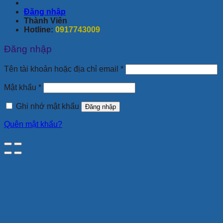
Đăng nhập
Thành Viên
Hotline:
0917743009
Đăng nhập
Tên tài khoản hoặc địa chỉ email
*
Mật khẩu
*
Ghi nhớ mật khẩu
Đăng nhập
Quên mật khẩu?