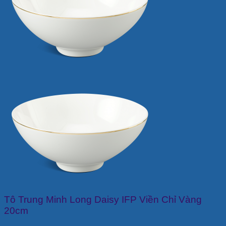
Tô Trung Minh Long Daisy IFP Viền Chỉ Vàng
20cm