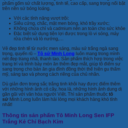
phẩm gốm sứ chất lượng, tinh tế, cao cấp, sang trọng nổi bật
trên nền sứ bóng loáng.
Với các tính năng vượt trội:
Siêu cứng, chắc, mặt men bóng, khó trầy xước;
Không chứa chì và cadmium nên an toàn cho sức khỏe
Đặc biệt sử dụng tiện lợi được trong lò vi sóng, máy
rửa chén và lò nướng,…
Vẻ đẹp tinh tế từ nước men sáng, màu sứ trắng ngà sang
trọng, quyến rũ –
Tô sứ Minh Long
luôn mang trong mình
nét đẹp trang nhã, thanh tao. Sản phẩm thích hợp trong việc
trang trí và trình bày món ăn thêm đẹp mắt, giúp tô điểm sự
sang trọng cho bàn ăn gia đình đồng thời thể hiện gu thẩm
mỹ, sáng tạo và phong cách riêng của chủ nhân.
Dù giản đơn trong sắc trắng tinh khôi hay được điểm thêm
với những hình ảnh cỏ cây, hoa lá, những hình ảnh dung dị
gần gũi với văn hóa người Việt. Thì sản phẩm thuộc
tô
sứ
Minh Long luôn làm hài lòng mọi khách hàng khó tính
nhất!
Thông tin sản phẩm Tô Minh Long Sen IFP
Trắng Kẻ Chỉ Bạch Kim