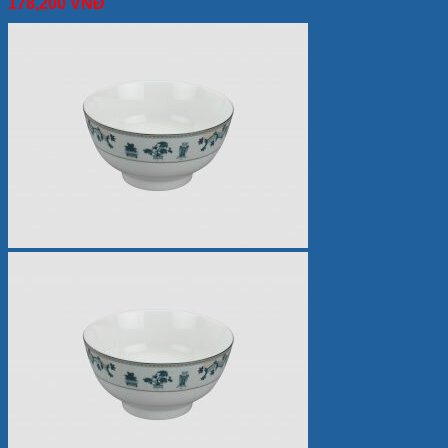
178,200
VNĐ