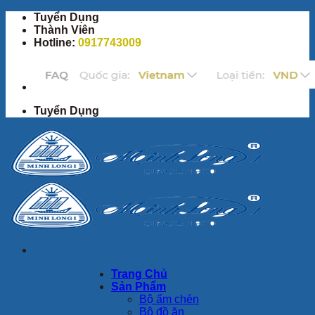
Bỏ
Tuyển Dụng
qua
Thành Viên
nội
Hotline:
0917743009
dung
Tuyển Dụng
Trang Chủ
Sản Phẩm
Bộ ấm chén
Bộ đồ ăn