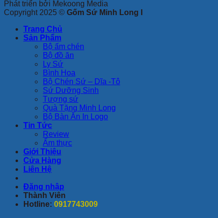
Phát triển bởi Mekoong Media
Copyright 2025 ©
Gốm Sứ Minh Long I
Trang Chủ
Sản Phẩm
Bộ ấm chén
Bộ đồ ăn
Ly Sứ
Bình Hoa
Bộ Chén Sứ – Dĩa -Tô
Sứ Dưỡng Sinh
Tượng sứ
Quà Tặng Minh Long
Bộ Bàn Ăn In Logo
Tin Tức
Review
Ẩm thực
Giới Thiệu
Cửa Hàng
Liên Hệ
Đăng nhập
Thành Viên
Hotline:
0917743009