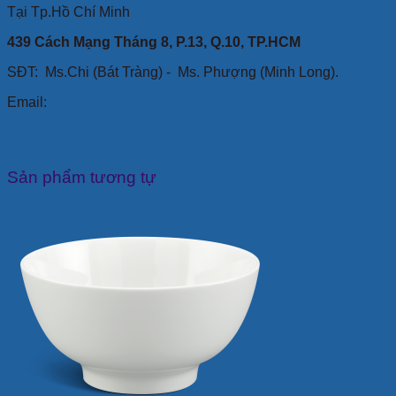
Tại Tp.Hồ Chí Minh
439 Cách Mạng Tháng 8, P.13, Q.10, TP.HCM
SĐT: Ms.Chi (Bát Tràng) -
Ms. Phượng (Minh Long).
Email:
Sản phẩm tương tự