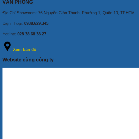
VĂN PHÒNG
Địa Chỉ Showroom: 76 Nguyễn Giản Thanh, Phường 1, Quận 10, TPHCM
.
Điện Thoại:
0938.629.345
Hotline:
028 38 68 38 27
Xem bản đồ
Website cùng công ty