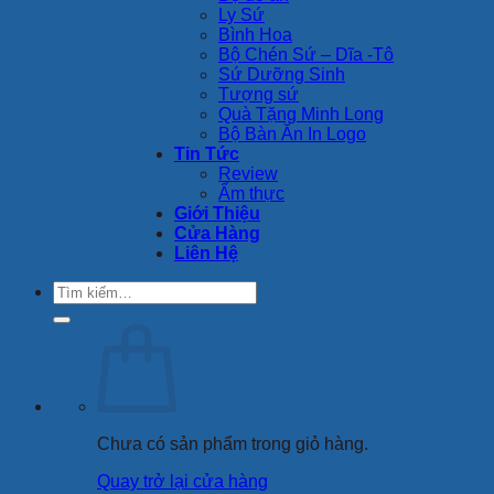
Ly Sứ
Bình Hoa
Bộ Chén Sứ – Dĩa -Tô
Sứ Dưỡng Sinh
Tượng sứ
Quà Tặng Minh Long
Bộ Bàn Ăn In Logo
Tin Tức
Review
Ẩm thực
Giới Thiệu
Cửa Hàng
Liên Hệ
Tìm
kiếm:
Chưa có sản phẩm trong giỏ hàng.
Quay trở lại cửa hàng