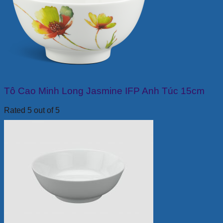
Tô Cao Minh Long Jasmine IFP Anh Túc 15cm
Rated 5 out of 5