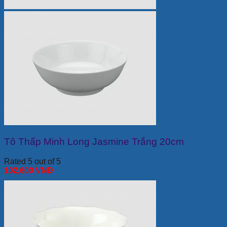
Tô Thấp Minh Long Jasmine Trắng 20cm
Rated 5 out of 5
102,600
VNĐ