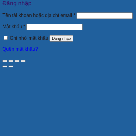
Đăng nhập
Bắt
Tên tài khoản hoặc địa chỉ email
*
buộc
Bắt
Mật khẩu
*
buộc
Ghi nhớ mật khẩu
Đăng nhập
Quên mật khẩu?