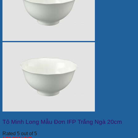
Tô Minh Long Mẫu Đơn IFP Trắng Ngà 20cm
Rated 5 out of 5