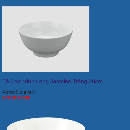
Tô Cao Minh Long Jasmine Trắng 20cm
Rated 5 out of 5
130,680
VNĐ