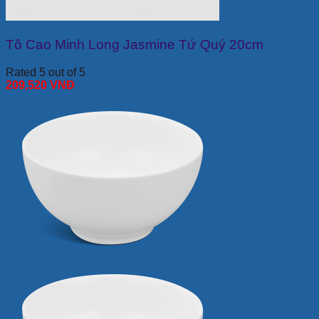
Tô Cao Minh Long Jasmine Tứ Quý 20cm
Rated 5 out of 5
209,520
VNĐ