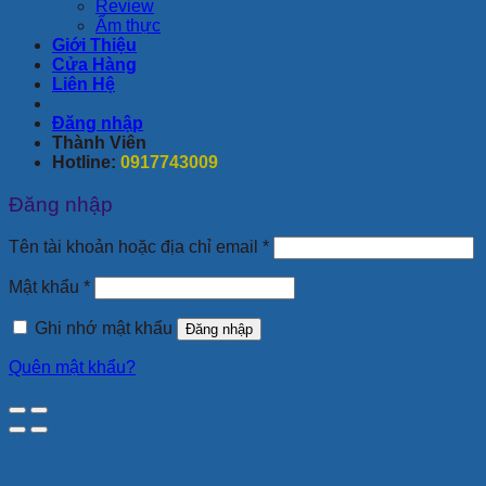
Review
Ẩm thực
Giới Thiệu
Cửa Hàng
Liên Hệ
Đăng nhập
Thành Viên
Hotline:
0917743009
Đăng nhập
Bắt
Tên tài khoản hoặc địa chỉ email
*
buộc
Bắt
Mật khẩu
*
buộc
Ghi nhớ mật khẩu
Đăng nhập
Quên mật khẩu?