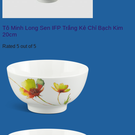
Tô Minh Long Sen IFP Trắng Kẻ Chỉ Bạch Kim
20cm
Rated 5 out of 5