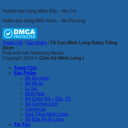
Hotline kho hàng Miền Bắc: - Ms.Chi
Hotlie kho hàng Miền Nam: - Ms.Phượng
Trang chủ
/
Sản phẩm
/
Tô Cao Minh Long Daisy Trắng
20cm
Phát triển bởi Mekoong Media
Copyright 2024 ©
Gốm Sứ Minh Long I
Trang Chủ
Sản Phẩm
Bộ ấm chén
Bộ đồ ăn
Ly Sứ
Bình Hoa
Bộ Chén Sứ – Dĩa -Tô
Sứ Dưỡng Sinh
Tượng sứ
Quà Tặng Minh Long
Bộ Bàn Ăn In Logo
Tin Tức