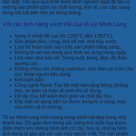
đặc biệt. Trải qua quá trình kiểm định nghiêm ngặt để tạo ra
những sản phẩm gốm sứ chất lượng, tinh tế, cao cấp, sang
trọng nổi bật trên nền sứ bóng loáng.
Với các tính năng vượt trội của tô sứ Minh Long
Nung ở nhiệt độ cao (từ 1260°C đến 1380°C).
Sản phẩm bền, cứng, khó bể mẻ, khó trầy xước.
Loại bỏ hoàn toàn tạp chất, sản phẩm trắng sáng.
Không bị rạn nứt trong quá trình sử dụng hàng ngày.
Lớp men phủ bảo vệ: Trong suốt, bóng, đẹp, độ thấu
quang cao.
Không chứa chì, không cadmium, bảo đảm an toàn cho
sức khỏe người tiêu dùng.
Khó bám bẩn.
Công nghệ Nano: Tạo bề mặt men láng bóng, phẳng
mịn, an toàn và hợp vệ sinh khi sử dụng.
Dễ tẩy rửa, tiết kiệm thời gian và chất tẩy rửa.
Đặc biệt sử dụng tiện lợi được trong lò vi sóng, máy
rửa chén và lò nướng,…
Tô sứ Minh Long luôn mang trong mình nét đẹp trang nhã,
thanh tao. Dù giản đơn trong sắc trắng tinh khôi hay được
điểm thêm với những hình ảnh cỏ cây, hoa lá, những hình
ảnh dung dị gần gũi với văn hóa người Việt. Thì sản phẩm