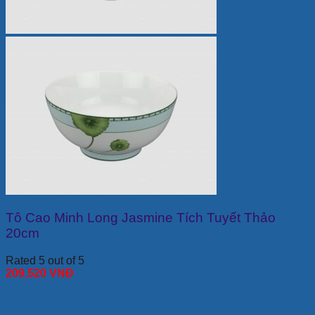
Tô Cao Minh Long Jasmine Tích Tuyết Thảo
20cm
Rated 5 out of 5
209,520
VNĐ