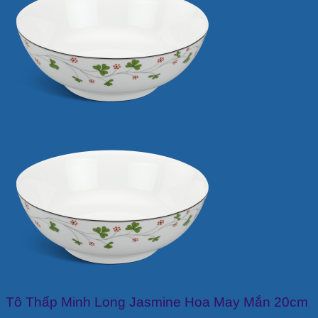
Tô Thấp Minh Long Jasmine Hoa May Mắn 20cm