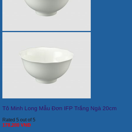
Tô Minh Long Mẫu Đơn IFP Trắng Ngà 20cm
Rated 5 out of 5
178,200
VNĐ