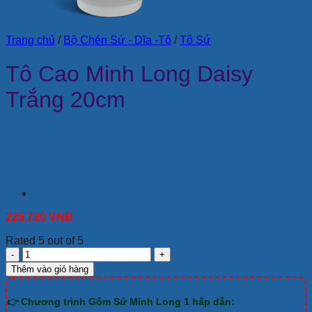
Trang chủ
/
Bộ Chén Sứ - Dĩa -Tô
/
Tô Sứ
Tô Cao Minh Long Daisy
Trắng 20cm
225,720
VNĐ
Rated 5 out of 5
Tô
Cao
Thêm vào giỏ hàng
Minh
Long
👉 Chương trình Gốm Sứ Minh Long 1 hấp dẫn:
Daisy