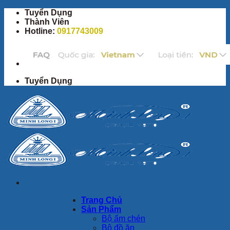
Bỏ
Tuyển Dụng
qua
Thành Viên
nội
Hotline:
0917743009
dung
Tuyển Dụng
Trang Chủ
Sản Phẩm
Bộ ấm chén
Bộ đồ ăn