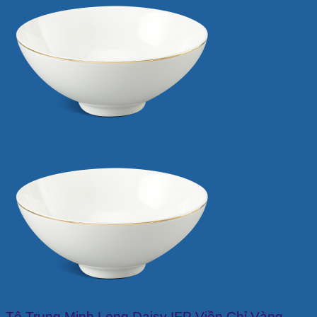
Tô Trung Minh Long Daisy IFP Viền Chỉ Vàng