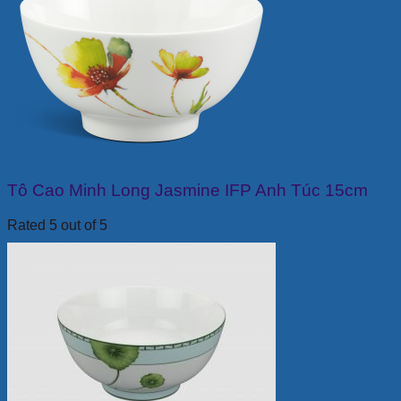
Tô Cao Minh Long Jasmine IFP Anh Túc 15cm
Rated 5 out of 5