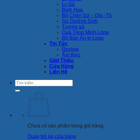
Ly Sứ
Bình Hoa
Bộ Chén Sứ – Dĩa -Tô
Sứ Dưỡng Sinh
Tượng sứ
Quà Tặng Minh Long
Bộ Bàn Ăn In Logo
Tin Tức
Review
Ẩm thực
Giới Thiệu
Cửa Hàng
Liên Hệ
Tìm
kiếm:
Chưa có sản phẩm trong giỏ hàng.
Quay trở lại cửa hàng