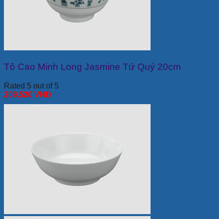
Tô Cao Minh Long Jasmine Tứ Quý 20cm
Rated 5 out of 5
209,520
VNĐ