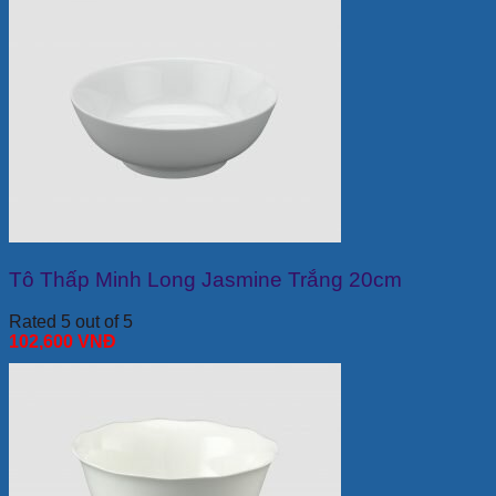
Tô Thấp Minh Long Jasmine Trắng 20cm
Rated 5 out of 5
102,600
VNĐ