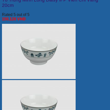
20cm
Rated 5 out of 5
150,120
VNĐ