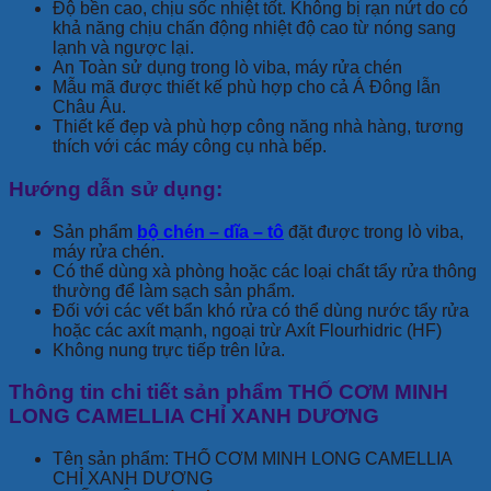
Độ bền cao, chịu sốc nhiệt tốt. Không bị rạn nứt do có
khả năng chịu chấn động nhiệt độ cao từ nóng sang
lạnh và ngược lại.
An Toàn sử dụng trong lò viba, máy rửa chén
Mẫu mã được thiết kế phù hợp cho cả Á Đông lẫn
Châu Âu.
Thiết kế đẹp và phù hợp công năng nhà hàng, tương
thích với các máy công cụ nhà bếp.
Hướng dẫn sử dụng:
Sản phẩm
bộ chén – dĩa – tô
đặt được trong lò viba,
máy rửa chén.
Có thể dùng xà phòng hoặc các loại chất tẩy rửa thông
thường để làm sạch sản phẩm.
Đối với các vết bẩn khó rửa có thể dùng nước tẩy rửa
hoặc các axít mạnh, ngoại trừ Axít Flourhidric (HF)
Không nung trực tiếp trên lửa.
Thông tin chi tiết sản phẩm THỐ CƠM MINH
LONG CAMELLIA CHỈ XANH DƯƠNG
Tên sản phẩm: THỐ CƠM MINH LONG CAMELLIA
CHỈ XANH DƯƠNG