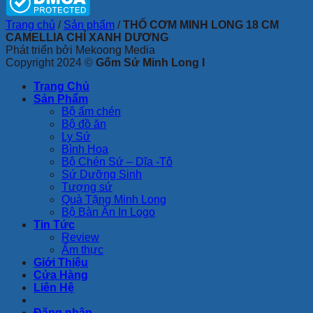
Trang chủ
/
Sản phẩm
/
THỐ CƠM MINH LONG 18 CM
CAMELLIA CHỈ XANH DƯƠNG
Phát triển bởi Mekoong Media
Copyright 2024 ©
Gốm Sứ Minh Long I
Trang Chủ
Sản Phẩm
Bộ ấm chén
Bộ đồ ăn
Ly Sứ
Bình Hoa
Bộ Chén Sứ – Dĩa -Tô
Sứ Dưỡng Sinh
Tượng sứ
Quà Tặng Minh Long
Bộ Bàn Ăn In Logo
Tin Tức
Review
Ẩm thực
Giới Thiệu
Cửa Hàng
Liên Hệ
Đăng nhập