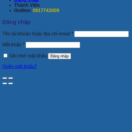
Thành Viên
Hotline:
0917743009
Đăng nhập
Bắt
Tên tài khoản hoặc địa chỉ email
*
buộc
Bắt
Mật khẩu
*
buộc
Ghi nhớ mật khẩu
Đăng nhập
Quên mật khẩu?