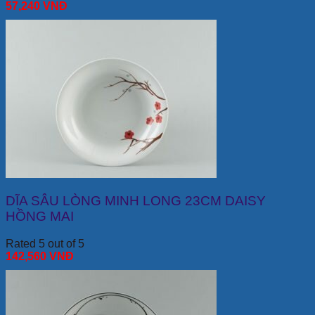
57,240
VNĐ
DĨA SÂU LÒNG MINH LONG 23CM DAISY
HỒNG MAI
Rated 5 out of 5
142,560
VNĐ