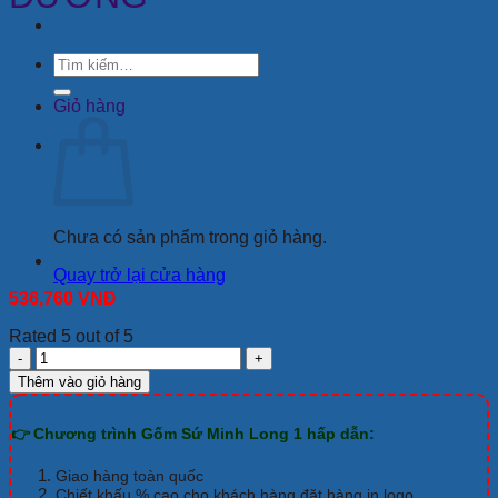
Tìm
kiếm:
Giỏ hàng
Chưa có sản phẩm trong giỏ hàng.
Quay trở lại cửa hàng
536,760
VNĐ
Rated 5 out of 5
THỐ
CƠM
Thêm vào giỏ hàng
MINH
LONG
👉 Chương trình Gốm Sứ Minh Long 1 hấp dẫn:
18
CM
CAMELLIA
Giao hàng toàn quốc
CHỈ
Chiết khấu % cao cho khách hàng đặt hàng in logo