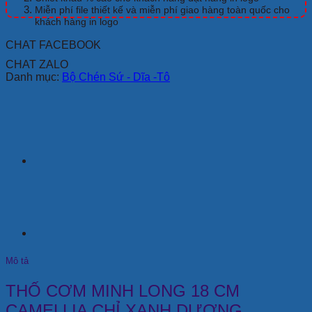
XANH
Miễn phí file thiết kế và miễn phí giao hàng toàn quốc cho
khách hàng in logo
DƯƠNG
số
CHAT FACEBOOK
lượng
CHAT ZALO
Danh mục:
Bộ Chén Sứ - Dĩa -Tô
Mô tả
THỐ CƠM MINH LONG 18 CM
CAMELLIA CHỈ XANH DƯƠNG