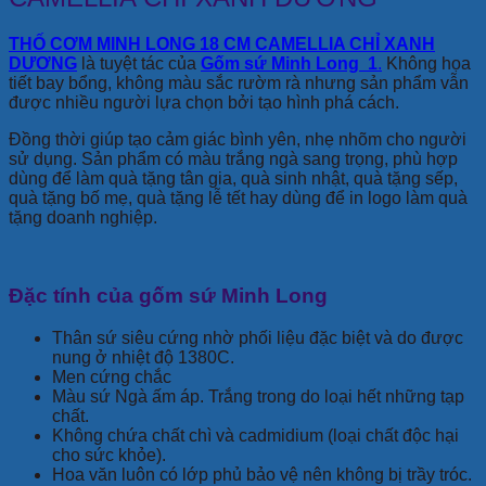
THỐ CƠM MINH LONG 18 CM CAMELLIA CHỈ XANH
DƯƠNG
là tuyệt tác của
Gốm sứ Minh Long 1
.
Không họa
tiết bay bổng, không màu sắc rườm rà nhưng sản phẩm vẫn
được nhiều người lựa chọn bởi tạo hình phá cách.
Đồng thời giúp tạo cảm giác bình yên, nhẹ nhõm cho người
sử dụng. Sản phẩm có màu trắng ngà sang trọng, phù hợp
dùng để làm quà tặng tân gia, quà sinh nhật, quà tặng sếp,
quà tặng bố mẹ, quà tặng lễ tết hay dùng để in logo làm quà
tặng doanh nghiệp.
Đặc tính của gốm sứ Minh Long
Thân sứ siêu cứng nhờ phối liệu đặc biệt và do được
nung ở nhiệt độ 1380C.
Men cứng chắc
Màu sứ Ngà ấm áp. Trắng trong do loại hết những tạp
chất.
Không chứa chất chì và cadmidium (loại chất độc hại
cho sức khỏe).
Hoa văn luôn có lớp phủ bảo vệ nên không bị trầy tróc.