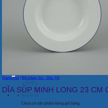
Bộ ấm chén
Bộ đồ ăn
Ly Sứ
Bình Hoa
Bộ Chén Sứ – Dĩa -Tô
Sứ Dưỡng Sinh
Tượng sứ
Quà Tặng Minh Long
Bộ Bàn Ăn In Logo
Tin Tức
Review
Ẩm thực
Giới Thiệu
Cửa Hàng
Liên Hệ
Tìm
kiếm:
Trang chủ
/
Bộ Chén Sứ - Dĩa -Tô
DĨA SÚP MINH LONG 23 CM
Chưa có sản phẩm trong giỏ hàng.