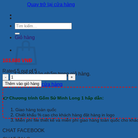
Quay trở lại cửa hàng
Tìm
kiếm:
Giỏ hàng
103,680
VNĐ
Rated 5 out of 5
Chưa có sản phẩm trong giỏ hàng.
DĨA
SÚP
Thêm vào giỏ hàng
Quay trở lại cửa hàng
MINH
LONG
👉 Chương trình Gốm Sứ Minh Long 1 hấp dẫn:
23
CM
CAMELLIA
Giao hàng toàn quốc
CHỈ
Chiết khấu % cao cho khách hàng đặt hàng in logo
XANH
Miễn phí file thiết kế và miễn phí giao hàng toàn quốc cho khá
DƯƠNG
CHAT FACEBOOK
số
lượng