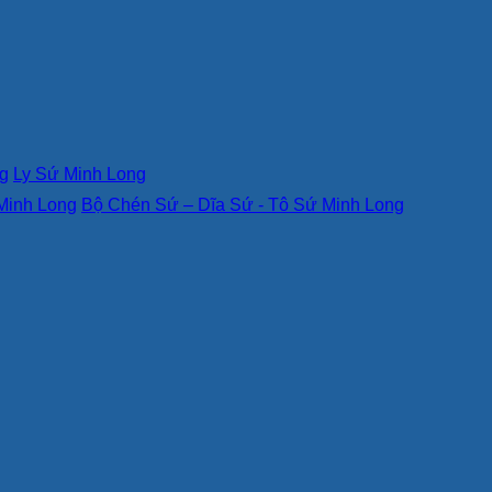
g
Ly Sứ Minh Long
Minh Long
Bộ Chén Sứ – Dĩa Sứ - Tô Sứ Minh Long