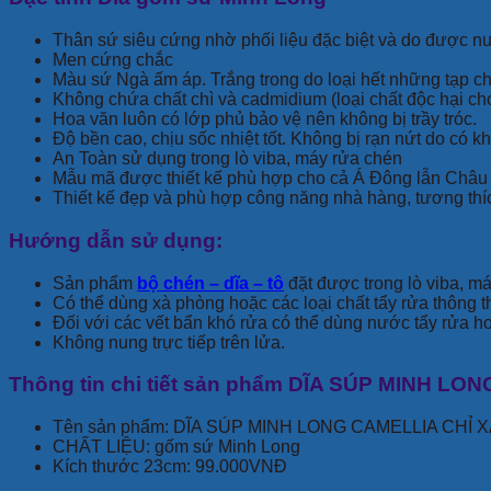
Thân sứ siêu cứng nhờ phối liệu đặc biệt và do được n
Men cứng chắc
Màu sứ Ngà ấm áp. Trắng trong do loại hết những tạp ch
Không chứa chất chì và cadmidium (loại chất độc hại ch
Hoa văn luôn có lớp phủ bảo vệ nên không bị trầy tróc.
Độ bền cao, chịu sốc nhiệt tốt. Không bị rạn nứt do có 
An Toàn sử dụng trong lò viba, máy rửa chén
Mẫu mã được thiết kế phù hợp cho cả Á Đông lẫn Châu
Thiết kế đẹp và phù hợp công năng nhà hàng, tương thí
Hướng dẫn sử dụng:
Sản phẩm
bộ chén – dĩa – tô
đặt được trong lò viba, m
Có thể dùng xà phòng hoặc các loại chất tẩy rửa thông
Đối với các vết bẩn khó rửa có thể dùng nước tẩy rửa hoặ
Không nung trực tiếp trên lửa.
Thông tin chi tiết sản phẩm DĨA SÚP MINH 
Tên sản phẩm: DĨA SÚP MINH LONG CAMELLIA CH
CHẤT LIỆU: gốm sứ Minh Long
Kích thước 23cm: 99.000VNĐ