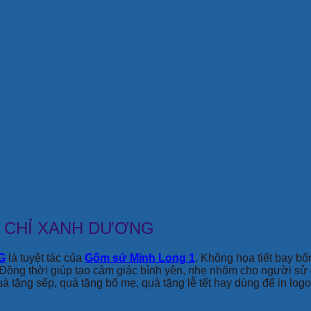
A CHỈ XANH DƯƠNG
G
là tuyệt tác của
Gốm sứ Minh Long 1
. Không họa tiết bay b
 Đồng thời giúp tạo cảm giác bình yên, nhẹ nhõm cho người s
uà tặng sếp, quà tặng bố mẹ, quà tặng lễ tết hay dùng để in lo