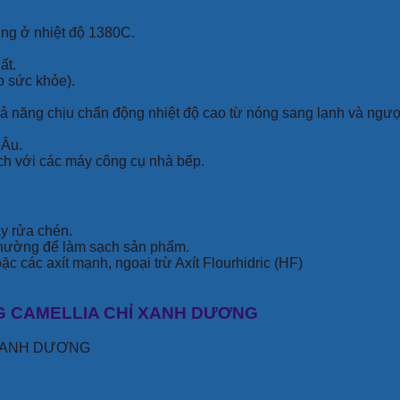
ung ở nhiệt độ 1380C.
ất.
o sức khỏe).
khả năng chịu chấn động nhiệt độ cao từ nóng sang lạnh và ngượ
 Âu.
ch với các máy công cụ nhà bếp.
áy rửa chén.
 thường để làm sạch sản phẩm.
c các axít mạnh, ngoại trừ Axít Flourhidric (HF)
LONG CAMELLIA CHỈ XANH DƯƠNG
Ỉ XANH DƯƠNG