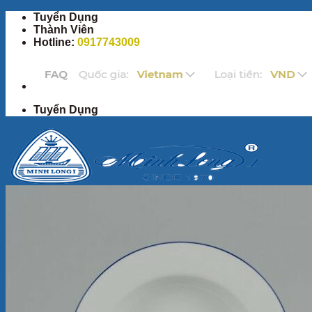
Bỏ
Tuyển Dụng
qua
Thành Viên
nội
Hotline:
0917743009
dung
Tuyển Dụng
Trang Chủ
Sản Phẩm