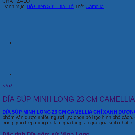
CHAT ZALO
Danh mục:
Bộ Chén Sứ - Dĩa -Tô
Thẻ:
Camelia
Mô tả
DĨA SÚP MINH LONG 23 CM CAMELLI
DĨA SÚP MINH LONG 23 CM CAMELLIA CHỈ XANH DƯƠN
phẩm vẫn được nhiều người lựa chọn bởi tạo hình phá cách.
trọng, phù hợp dùng để làm quà tặng tân gia, quà sinh nhật, q
Đặc tính Dĩa gốm sứ Minh Long