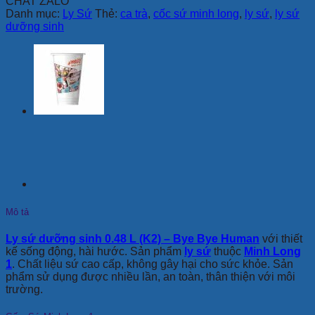
CHAT ZALO
Danh mục:
Ly Sứ
Thẻ:
ca trà
,
cốc sứ minh long
,
ly sứ
,
ly sứ
dưỡng sinh
Mô tả
Ly sứ dưỡng sinh 0.48 L (K2) – Bye Bye Human
với thiết
kế sống động, hài hước. Sản phẩm
ly sứ
thuộc
Minh Long
1
. Chất liệu sứ cao cấp, không gây hại cho sức khỏe. Sản
phẩm sử dụng được nhiều lần, an toàn, thân thiện với môi
trường.