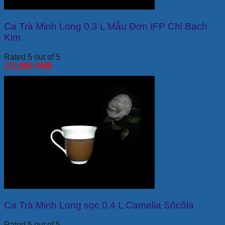
Ca Trà Minh Long 0.3 L Mẫu Đơn IFP Chỉ Bạch
Kim
Rated 5 out of 5
172,800
VNĐ
Ca Trà Minh Long sọc 0.4 L Camelia Sôcôla
Rated 5 out of 5