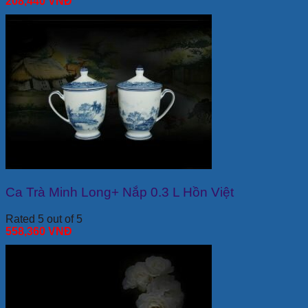
208,440
VNĐ
Ca Trà Minh Long+ Nắp 0.3 L Hồn Việt
Rated 5 out of 5
558,360
VNĐ