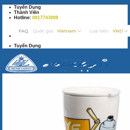
Bỏ
Tuyển Dụng
qua
Thành Viên
nội
Hotline:
0917743009
dung
Tuyển Dụng
Trang Chủ
Sản Phẩm
Bộ ấm chén
Bộ đồ ăn