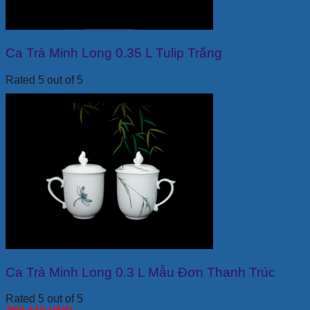
Ca Trà Minh Long 0.35 L Tulip Trắng
Rated 5 out of 5
Ca Trà Minh Long 0.3 L Mẫu Đơn Thanh Trúc
Rated 5 out of 5