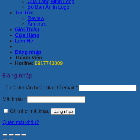
Quà Tặng Minh Long
Bộ Bàn Ăn In Logo
Tin Tức
Review
Ẩm thực
Giới Thiệu
Cửa Hàng
Liên Hệ
Đăng nhập
Thành Viên
Hotline:
0917743009
Đăng nhập
Bắt
Tên tài khoản hoặc địa chỉ email
*
buộc
Bắt
Mật khẩu
*
buộc
Ghi nhớ mật khẩu
Đăng nhập
Quên mật khẩu?