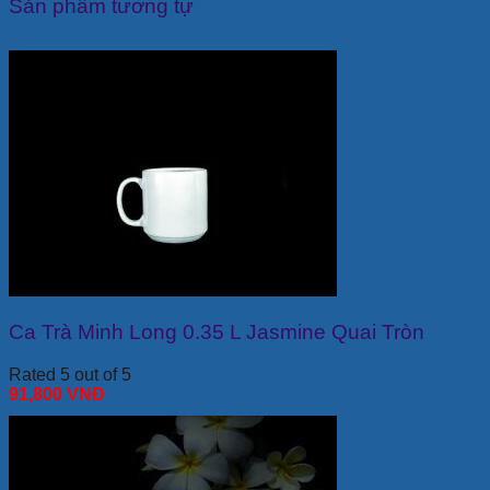
Sản phẩm tương tự
Ca Trà Minh Long 0.35 L Jasmine Quai Tròn
Rated 5 out of 5
91,800
VNĐ