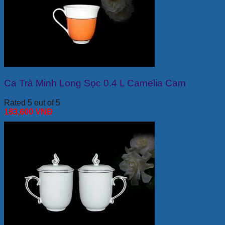
Ca Trà Minh Long Sọc 0.4 L Camelia Cam
Rated 5 out of 5
183,600
VNĐ