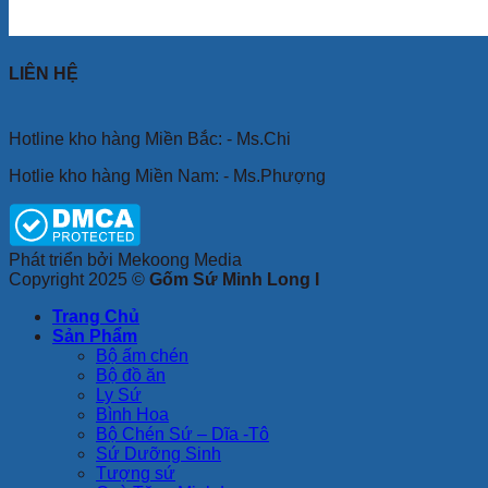
LIÊN HỆ
Hotline kho hàng Miền Bắc: - Ms.Chi
Hotlie kho hàng Miền Nam: - Ms.Phượng
Phát triển bởi Mekoong Media
Copyright 2025 ©
Gốm Sứ Minh Long I
Trang Chủ
Sản Phẩm
Bộ ấm chén
Bộ đồ ăn
Ly Sứ
Bình Hoa
Bộ Chén Sứ – Dĩa -Tô
Sứ Dưỡng Sinh
Tượng sứ