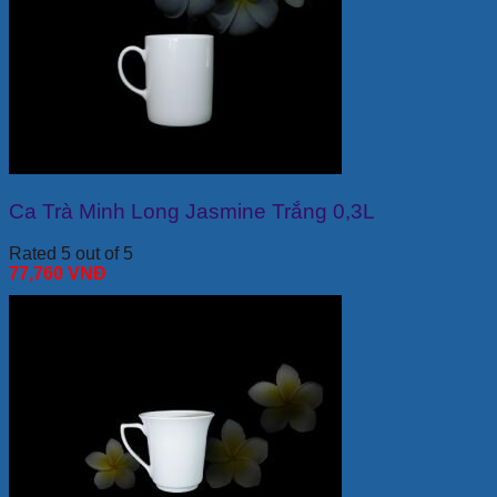
Ca Trà Minh Long Jasmine Trắng 0,3L
Rated 5 out of 5
77,760
VNĐ