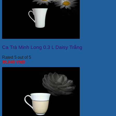
Ca Trà Minh Long 0.3 L Daisy Trắng
Rated 5 out of 5
95,040
VNĐ