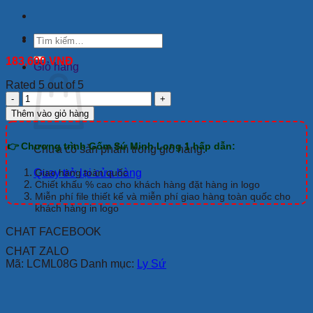
Tìm
kiếm:
183,600
VNĐ
Giỏ hàng
Rated 5 out of 5
Ca
Trà
Thêm vào giỏ hàng
Minh
Long
👉 Chương trình Gốm Sứ Minh Long 1 hấp dẫn:
Sọc
Chưa có sản phẩm trong giỏ hàng.
0.4
L
Quay trở lại cửa hàng
Giao hàng toàn quốc
Camelia
Chiết khấu % cao cho khách hàng đặt hàng in logo
Cam
Miễn phí file thiết kế và miễn phí giao hàng toàn quốc cho
khách hàng in logo
số
lượng
CHAT FACEBOOK
CHAT ZALO
Mã:
LCML08G
Danh mục:
Ly Sứ