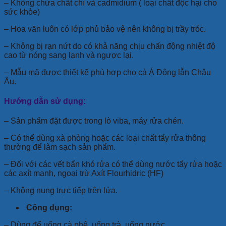
– Không chứa chất chì và cadmidium ( loại chất độc hại cho
sức khỏe)
– Hoa văn luôn có lớp phủ bảo vệ nên không bị trầy tróc.
– Không bị rạn nứt do có khả năng chịu chấn động nhiệt độ
cao từ nóng sang lạnh và ngược lại.
– Mẫu mã được thiết kế phù hợp cho cả Á Đông lẫn Châu
Âu.
Hướng dẫn sử dụng:
– Sản phẩm đặt được trong lò viba, máy rửa chén.
– Có thể dùng xà phòng hoặc các loại chất tẩy rửa thông
thường để làm sạch sản phẩm.
– Đối với các vết bẩn khó rửa có thể dùng nước tẩy rửa hoặc
các axít mạnh, ngoại trừ Axít Flourhidric (HF)
– Không nung trực tiếp trên lửa.
Công dụng:
– Dùng để uống cà phê, uống trà, uống nước…