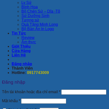
Ly Sứ
Bình Hoa
Bộ Chén Sứ – Dĩa -Tô
Sứ Dưỡng Sinh
Tượng sứ
Quà Tặng Minh Long
Bộ Bàn Ăn In Logo
Tin Tức
Review
Ẩm thực
Giới Thiệu
Cửa Hàng
Liên Hệ
Đăng nhập
Thành Viên
Hotline:
0917743009
Đăng nhập
Bắt
Tên tài khoản hoặc địa chỉ email
*
buộc
Bắt
Mật khẩu
*
buộc