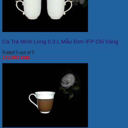
Ca Trà Minh Long 0.3 L Mẫu Đơn IFP Chỉ Vàng
Rated 5 out of 5
172,800
VNĐ