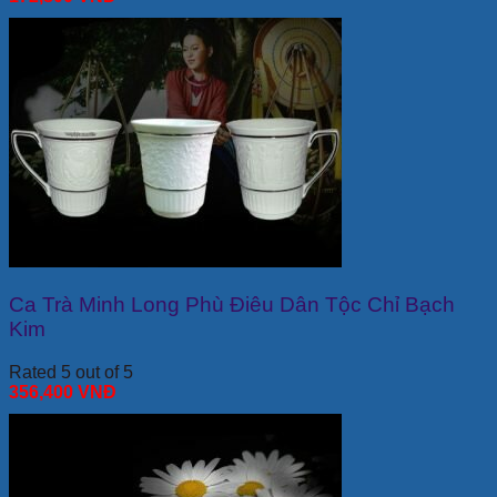
Ca Trà Minh Long Phù Điêu Dân Tộc Chỉ Bạch
Kim
Rated 5 out of 5
356,400
VNĐ