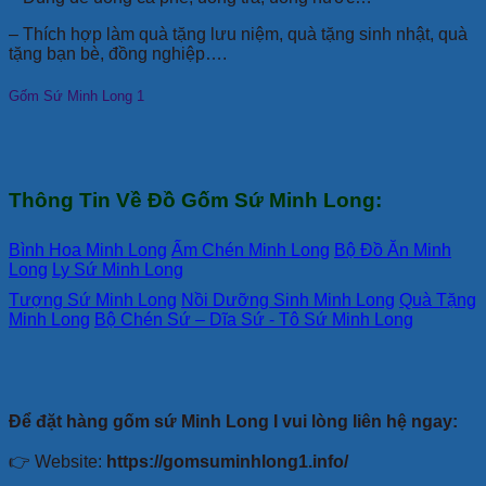
– Thích hợp làm quà tặng lưu niệm, quà tặng sinh nhật, quà
tặng bạn bè, đồng nghiệp….
Gốm Sứ Minh Long 1
Thông Tin Về Đồ Gốm Sứ Minh Long:
Bình Hoa Minh Long
Ấm Chén Minh Long
Bộ Đồ Ăn Minh
Long
Ly Sứ Minh Long
Tượng Sứ Minh Long
Nồi Dưỡng Sinh Minh Long
Quà Tặng
Minh Long
Bộ Chén Sứ – Dĩa Sứ - Tô Sứ Minh Long
Để đặt hàng gốm sứ Minh Long I vui lòng liên hệ ngay:
👉 Website:
https://gomsuminhlong1.info/