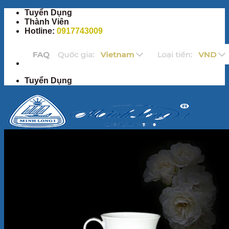
Bỏ
Tuyển Dụng
qua
Thành Viên
nội
Hotline:
0917743009
dung
Tuyển Dụng
Trang Chủ
Sản Phẩm
Bộ ấm chén
Bộ đồ ăn