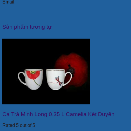
Email:
Sản phẩm tương tự
Ca Trà Minh Long 0.35 L Camelia Kết Duyên
Rated 5 out of 5