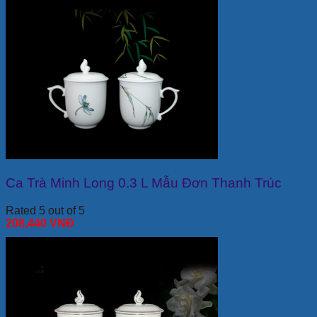
Ca Trà Minh Long 0.3 L Mẫu Đơn Thanh Trúc
Rated 5 out of 5
208,440
VNĐ