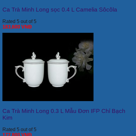
Ca Trà Minh Long sọc 0.4 L Camelia Sôcôla
Rated 5 out of 5
183,600
VNĐ
Ca Trà Minh Long 0.3 L Mẫu Đơn IFP Chỉ Bạch
Kim
Rated 5 out of 5
172,800
VNĐ