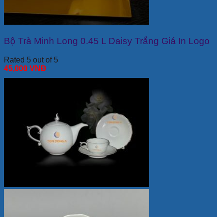
Bộ Trà Minh Long 0.45 L Daisy Trắng Giá In Logo
Rated 5 out of 5
45,000
VNĐ