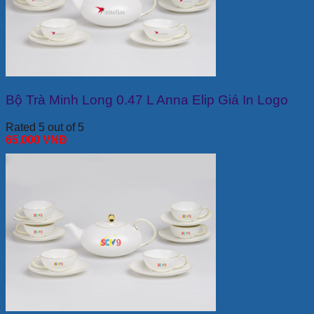
Bộ Trà Minh Long 0.47 L Anna Elip Giá In Logo
Rated 5 out of 5
65,000
VNĐ