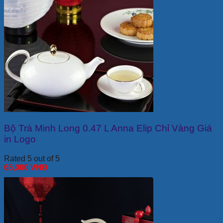
Bộ Trà Minh Long 0.47 L Anna Elip Chỉ Vàng Giá
in Logo
Rated 5 out of 5
65,000
VNĐ