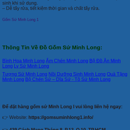
sinh khi sử dụng.
– Dễ tẩy rửa, tiết kiệm thời gian và chất tẩy rửa.
Gốm Sứ Minh Long 1
Thông Tin Về Đồ Gốm Sứ Minh Long:
Bình Hoa Minh Long
Ấm Chén Minh Long
Bộ Đồ Ăn Minh
Long
Ly Sứ Minh Long
Tượng Sứ Minh Long
Nồi Dưỡng Sinh Minh Long
Quà Tặng
Minh Long
Bộ Chén Sứ – Dĩa Sứ - Tô Sứ Minh Long
Để đặt hàng gốm sứ Minh Long I vui lòng liên hệ ngay:
👉 Website:
https://gomsuminhlong1.info/
👉
439 Cách Mạng Tháng 8, P.13, Q.10, TP.HCM