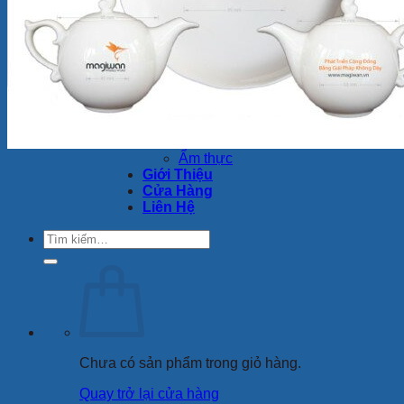
Ly Sứ
Bình Hoa
Bộ Chén Sứ – Dĩa -Tô
Sứ Dưỡng Sinh
Tượng sứ
Quà Tặng Minh Long
Bộ Bàn Ăn In Logo
Tin Tức
Review
Ẩm thực
Giới Thiệu
Cửa Hàng
Liên Hệ
Tìm
kiếm:
Chưa có sản phẩm trong giỏ hàng.
Quay trở lại cửa hàng