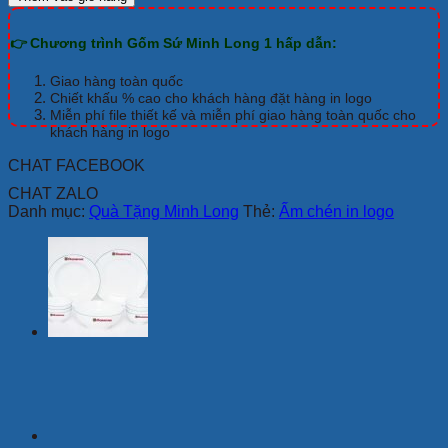
Minh
Long
👉 Chương trình Gốm Sứ Minh Long 1 hấp dẫn:
0.35
L
Mẫu
Giao hàng toàn quốc
Đơn
Chiết khấu % cao cho khách hàng đặt hàng in logo
Liền
Miễn phí file thiết kế và miễn phí giao hàng toàn quốc cho
khách hàng in logo
Khay
Giá
CHAT FACEBOOK
In
Logo
CHAT ZALO
số
Danh mục:
Quà Tặng Minh Long
Thẻ:
Ấm chén in logo
lượng