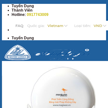
Bỏ
Tuyển Dụng
qua
Thành Viên
nội
Hotline:
0917743009
dung
Tuyển Dụng
Trang Chủ
Sản Phẩm
Bộ ấm chén
Bộ đồ ăn