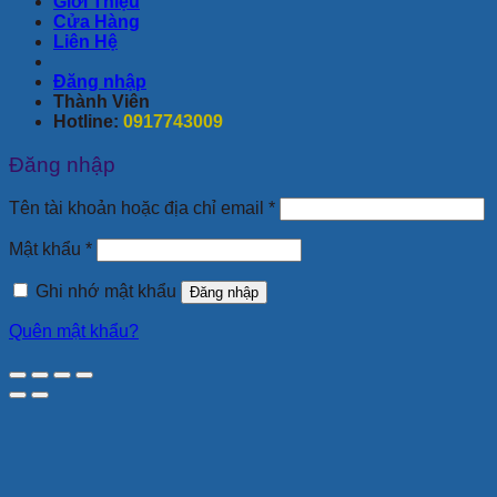
Giới Thiệu
Cửa Hàng
Liên Hệ
Đăng nhập
Thành Viên
Hotline:
0917743009
Đăng nhập
Bắt
Tên tài khoản hoặc địa chỉ email
*
buộc
Bắt
Mật khẩu
*
buộc
Ghi nhớ mật khẩu
Đăng nhập
Quên mật khẩu?