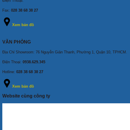
Điện Thoại:
Fax:
028 38 68 38 27
Xem bản đồ
VĂN PHÒNG
Địa Chỉ Showroom: 76 Nguyễn Giản Thanh, Phường 1, Quận 10, TPHCM
.
Điện Thoại:
0938.629.345
Hotline:
028 38 68 38 27
Xem bản đồ
Website cùng công ty