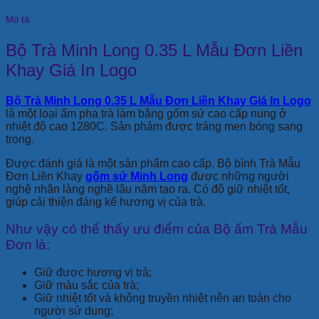
Mô tả
Bộ Trà Minh Long 0.35 L Mẫu Đơn Liền
Khay Giá In Logo
Bộ Trà Minh Long 0.35 L Mẫu Đơn Liền Khay Giá In Logo
là một loại ấm pha trà làm bằng gốm sứ cao cấp nung ở
nhiệt độ cao 1280C. Sản phảm được tráng men bóng sang
trọng.
Được đánh giá là một sản phẩm cao cấp. Bộ bình Trà Mẫu
Đơn Liền Khay
gốm sứ Minh Long
được những người
nghệ nhân làng nghề lâu năm tạo ra. Có độ giữ nhiệt tốt,
giúp cải thiện đáng kể hương vị của trà.
Như vậy có thể thấy ưu điểm của Bộ ấm Trà Mẫu
Đơn là:
Giữ được hương vị trà;
Giữ màu sắc của trà;
Giữ nhiệt tốt và không truyền nhiệt nên an toàn cho
người sử dụng;