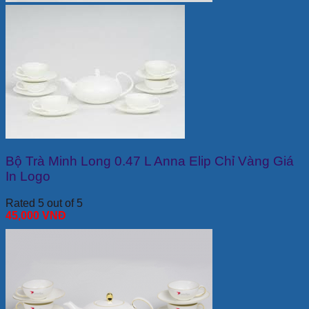
Bộ Trà Minh Long 0.47 L Anna Elip Chỉ Vàng Giá
In Logo
Rated 5 out of 5
45,000
VNĐ