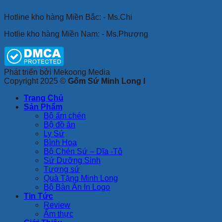
Hotline kho hàng Miền Bắc: - Ms.Chi
Hotlie kho hàng Miền Nam: - Ms.Phượng
Phát triển bởi Mekoong Media
Copyright 2025 ©
Gốm Sứ Minh Long I
Trang Chủ
Sản Phẩm
Bộ ấm chén
Bộ đồ ăn
Ly Sứ
Bình Hoa
Bộ Chén Sứ – Dĩa -Tô
Sứ Dưỡng Sinh
Tượng sứ
Quà Tặng Minh Long
Bộ Bàn Ăn In Logo
Tin Tức
Review
Ẩm thực