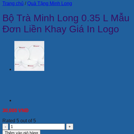
Trang chủ
/
Quà Tặng Minh Long
Bộ Trà Minh Long 0.35 L Mẫu
Đơn Liền Khay Giá In Logo
30,000
VNĐ
Rated 5 out of 5
Bộ
Trà
Thêm vào giỏ hàng