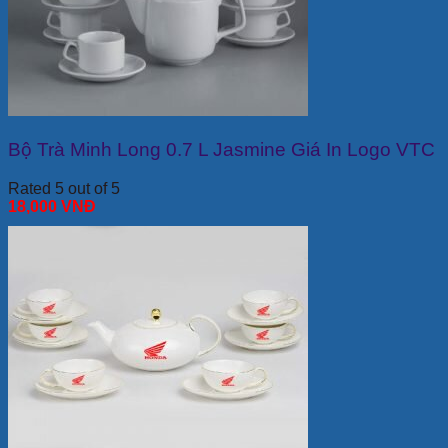
Bộ Trà Minh Long 0.7 L Jasmine Giá In Logo VTC
Rated 5 out of 5
18,000
VNĐ