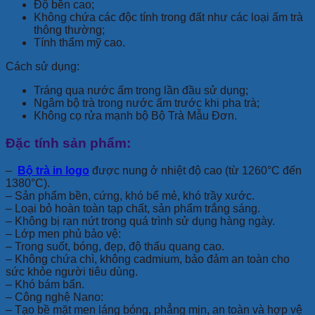
Độ bền cao;
Không chứa các độc tính trong đất như các loại ấm trà
thông thường;
Tính thẩm mỹ cao.
Cách sử dụng:
Tráng qua nước ấm trong lần đầu sử dụng;
Ngâm bộ trà trong nước ấm trước khi pha trà;
Không cọ rửa mạnh bộ Bộ Trà Mẫu Đơn.
Đặc tính sản phẩm:
–
Bộ trà in logo
được nung ở nhiệt độ cao (từ 1260°C đến
1380°C).
– Sản phẩm bền, cứng, khó bể mẻ, khó trầy xước.
– Loại bỏ hoàn toàn tạp chất, sản phẩm trắng sáng.
– Không bị rạn nứt trong quá trình sử dụng hàng ngày.
– Lớp men phủ bảo vệ:
– Trong suốt, bóng, đẹp, độ thấu quang cao.
– Không chứa chì, không cadmium, bảo đảm an toàn cho
sức khỏe người tiêu dùng.
– Khó bám bẩn.
– Công nghệ Nano:
– Tạo bề mặt men láng bóng, phẳng mịn, an toàn và hợp vệ