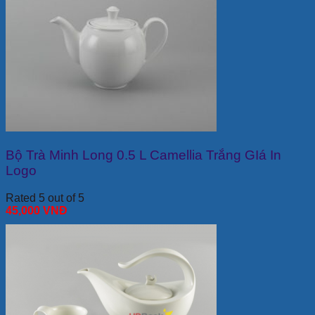
Bộ Trà Minh Long 0.5 L Camellia Trắng GIá In
Logo
Rated 5 out of 5
45,000
VNĐ