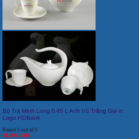
Bộ Trà Minh Long 0.45 L Anh Vũ Trắng Giá in
Logo HDBank
Rated 5 out of 5
45,000
VNĐ