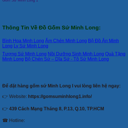
Gốm Sứ Minh Long 1
Thông Tin Về Đồ Gốm Sứ Minh Long:
Bình Hoa Minh Long
Ấm Chén Minh Long
Bộ Đồ Ăn Minh
Long
Ly Sứ Minh Long
Tượng Sứ Minh Long
Nồi Dưỡng Sinh Minh Long
Quà Tặng
Minh Long
Bộ Chén Sứ – Dĩa Sứ - Tô Sứ Minh Long
Để đặt hàng gốm sứ Minh Long I vui lòng liên hệ ngay:
👉 Website:
https://gomsuminhlong1.info/
👉
439 Cách Mạng Tháng 8, P.13, Q.10, TP.HCM
☎ Hotline: