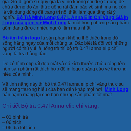
giá. Sở dĩ gốm sứ quý giá là vì nó không chỉ được dùng để
chứa đựng đồ ăn, thức uống rất đảm bảo vệ sinh mà nó còn
là vật dụng dùng để trang trí nội thất, làm quà tặng rất ý
nghĩa.
Bộ Trà Minh Long 0.47 L Anna Elip Chỉ Vàng Giá In
Logo của gốm sứ Minh Long
là một trong những sản phẩm
gốm đang được nhiều người tìm mua nhất.
Bộ ấm trà in logo
là sản phẩm không thể thiếu trong đời
sống hằng ngày của mỗi chúng ta. Đặc biệt là đối với những
người có thú vui là uống trà thì bộ trà 0.47l anna elip chỉ
vàng là lựa hàng đầu.
Do có hình elip rất đẹp mắt và có kích thước chiều rộng lớn
nên sản phẩm rất thích hợp để in logo quảng cáo về thương
hiệu của mình.
Về tính năng này thì bộ trà 0.47l anna elip chỉ vàng thực sự
sẽ mang thương hiệu của bạn đến khắp mọi nơi.
Minh Long
hân hạnh mang lại cho bạn những sản phẩm tốt nhất
Chi tiết Bộ trà 0.47l Anna elip chỉ vàng.
– 01 bình trà
– 06 tách
– 06 dĩa lót tách