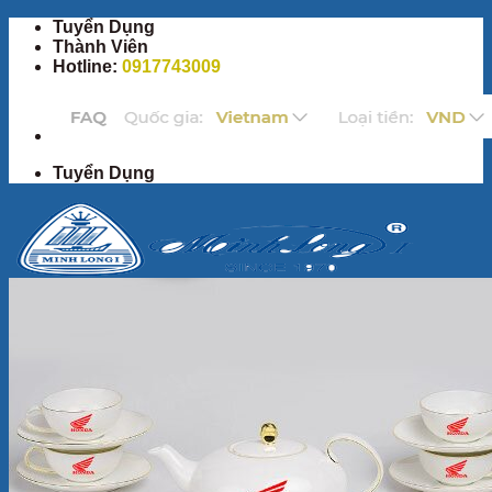
Bỏ
Tuyển Dụng
qua
Thành Viên
nội
Hotline:
0917743009
dung
Tuyển Dụng
Trang Chủ
Sản Phẩm
Bộ ấm chén
Bộ đồ ăn