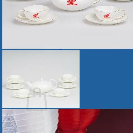
Ly Sứ
Bình Hoa
Bộ Chén Sứ – Dĩa -Tô
Sứ Dưỡng Sinh
Tượng sứ
Quà Tặng Minh Long
Bộ Bàn Ăn In Logo
Tin Tức
Review
Ẩm thực
Giới Thiệu
Cửa Hàng
Liên Hệ
Tìm
kiếm:
Chưa có sản phẩm trong giỏ hàng.
Quay trở lại cửa hàng