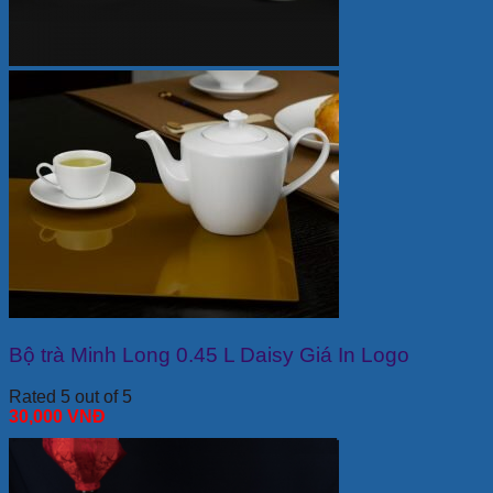
Bộ trà Minh Long 0.45 L Daisy Giá In Logo
Rated 5 out of 5
30,000
VNĐ