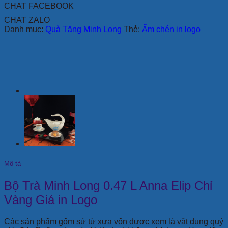
CHAT FACEBOOK
In
Logo
CHAT ZALO
số
Danh mục:
Quà Tặng Minh Long
Thẻ:
Ấm chén in logo
lượng
Mô tả
Bộ Trà Minh Long 0.47 L Anna Elip Chỉ
Vàng Giá in Logo
Các sản phẩm gốm sứ từ xưa vốn được xem là vật dụng quý