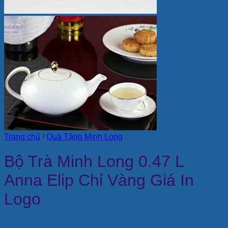
Trang chủ
/
Quà Tặng Minh Long
Bộ Trà Minh Long 0.47 L
Anna Elip Chỉ Vàng Giá In
Logo