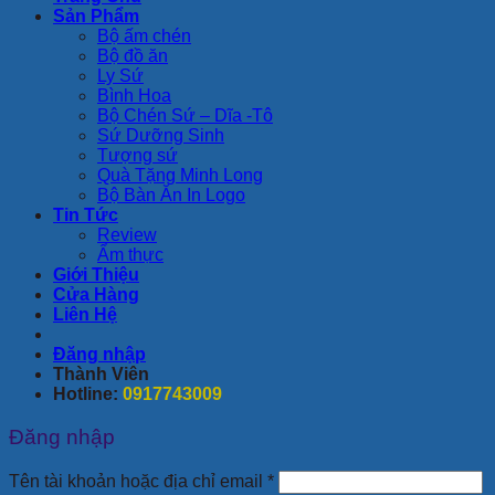
Sản Phẩm
Bộ ấm chén
Bộ đồ ăn
Ly Sứ
Bình Hoa
Bộ Chén Sứ – Dĩa -Tô
Sứ Dưỡng Sinh
Tượng sứ
Quà Tặng Minh Long
Bộ Bàn Ăn In Logo
Tin Tức
Review
Ẩm thực
Giới Thiệu
Cửa Hàng
Liên Hệ
Đăng nhập
Thành Viên
Hotline:
0917743009
Đăng nhập
Bắt
Tên tài khoản hoặc địa chỉ email
*