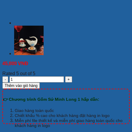
45,000
VNĐ
Rated 5 out of 5
Bộ
Trà
Thêm vào giỏ hàng
Minh
Long
👉 Chương trình Gốm Sứ Minh Long 1 hấp dẫn:
0.47
L
Anna
Giao hàng toàn quốc
Elip
Chiết khấu % cao cho khách hàng đặt hàng in logo
Chỉ
Miễn phí file thiết kế và miễn phí giao hàng toàn quốc cho
khách hàng in logo
Vàng
Giá