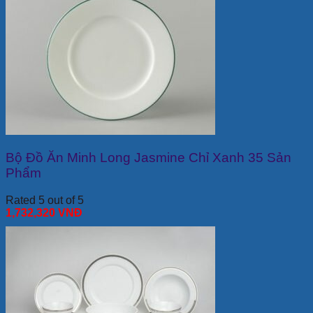
Bộ Đồ Ăn Minh Long Jasmine Chỉ Xanh 35 Sản
Phẩm
Rated 5 out of 5
1,732,320
VNĐ