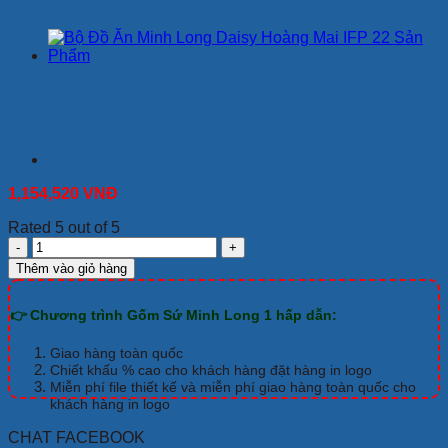
1,154,520
VNĐ
Rated 5 out of 5
Bộ
Đồ
Thêm vào giỏ hàng
Ăn
Minh
👉 Chương trình Gốm Sứ Minh Long 1 hấp dẫn:
Long
Mẫu
Đơn
Giao hàng toàn quốc
IFP
Chiết khấu % cao cho khách hàng đặt hàng in logo
22
Miễn phí file thiết kế và miễn phí giao hàng toàn quốc cho
khách hàng in logo
Sản
Phẩm
CHAT FACEBOOK
số