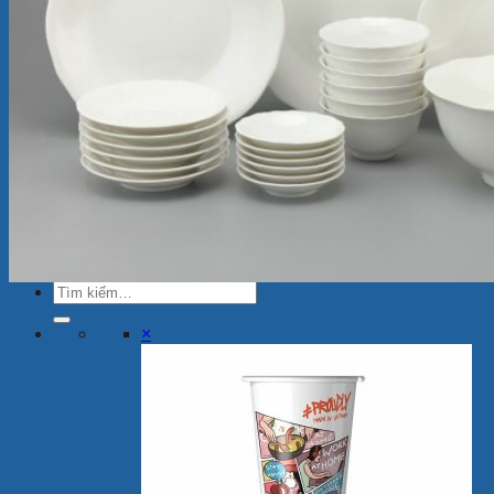
Ly Sứ
Bình Hoa
Bộ Chén Sứ – Dĩa -Tô
Sứ Dưỡng Sinh
Tượng sứ
Quà Tặng Minh Long
Bộ Bàn Ăn In Logo
Tin Tức
Review
Ẩm thực
Giới Thiệu
Cửa Hàng
Liên Hệ
Tìm
kiếm:
×