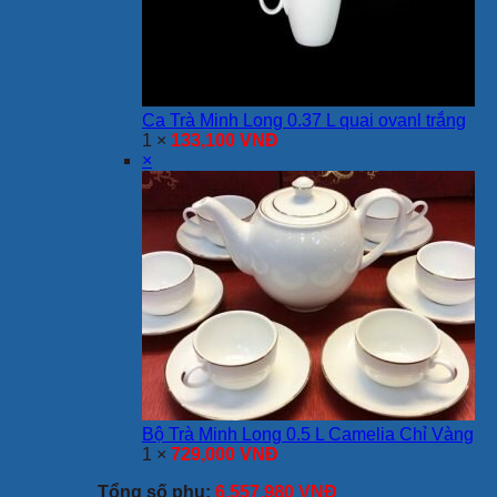
Ca Trà Minh Long 0.37 L quai ovanl trắng
1 ×
133,100
VNĐ
×
Bộ Trà Minh Long 0.5 L Camelia Chỉ Vàng
1 ×
729,000
VNĐ
Tổng số phụ:
6,557,980
VNĐ