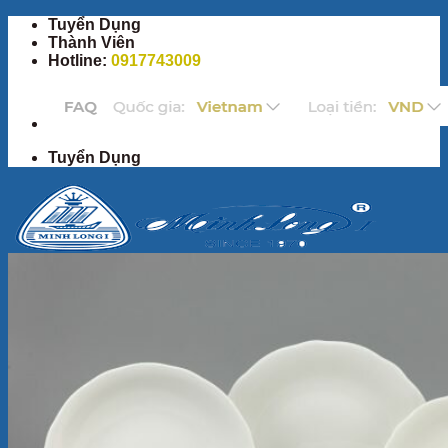
Bỏ
Tuyển Dụng
qua
Thành Viên
nội
Hotline:
0917743009
dung
Tuyển Dụng
Trang Chủ
Sản Phẩm
Bộ ấm chén
Bộ đồ ăn