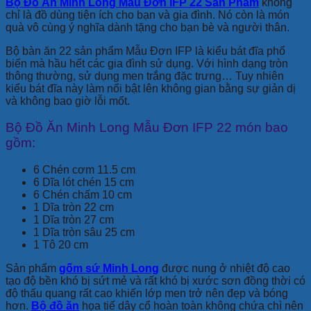
Bộ Đồ Ăn Minh Long Mẫu Đơn IFP 22 Sản Phẩm
không
chỉ là đồ dùng tiện ích cho bạn và gia đình. Nó còn là món
quà vô cùng ý nghĩa dành tặng cho bạn bè và người thân.
Bộ bàn ăn 22 sản phẩm Mẫu Đơn IFP là kiểu bát đĩa phổ
biến mà hầu hết các gia đình sử dụng. Với hình dạng tròn
thông thường, sử dụng men trắng đặc trưng… Tuy nhiên
kiểu bát đĩa này làm nổi bật lên không gian bằng sự giản dị
và không bao giờ lỗi mốt.
Bộ Đồ Ăn Minh Long Mẫu Đơn IFP 22 món bao
gồm:
6 Chén cơm 11.5 cm
6 Dĩa lót chén 15 cm
6 Chén chấm 10 cm
1 Dĩa tròn 22 cm
1 Dĩa tròn 27 cm
1 Dĩa tròn sâu 25 cm
1 Tô 20 cm
Sản phẩm
gốm sứ Minh Long
được nung ở nhiệt độ cao
tạo độ bền khó bị sứt mẻ và rất khó bị xước sơn đồng thời có
độ thấu quang rất cao khiến lớp men trở nên đẹp và bóng
hơn.
Bộ đồ ăn
họa tiế dây cổ hoàn toàn không chứa chì nên