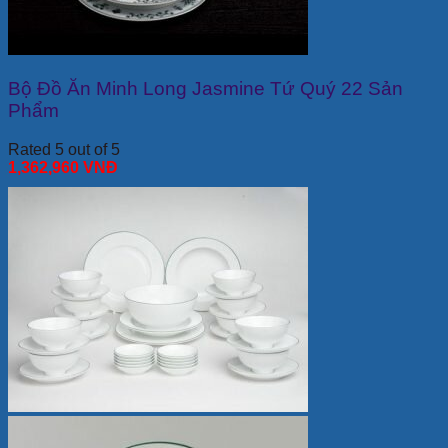
Bộ Đồ Ăn Minh Long Jasmine Tứ Quý 22 Sản
Phẩm
Rated 5 out of 5
1,362,960
VNĐ