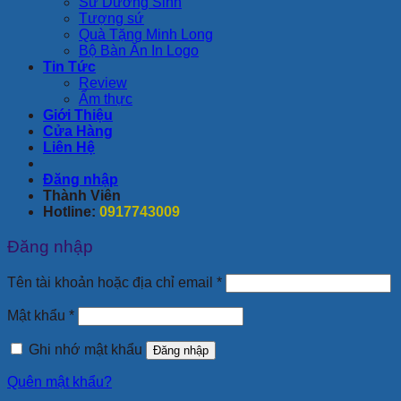
Sứ Dưỡng Sinh
Tượng sứ
Quà Tặng Minh Long
Bộ Bàn Ăn In Logo
Tin Tức
Review
Ẩm thực
Giới Thiệu
Cửa Hàng
Liên Hệ
Đăng nhập
Thành Viên
Hotline:
0917743009
Đăng nhập
Bắt
Tên tài khoản hoặc địa chỉ email
*
buộc
Bắt
Mật khẩu
*
buộc
Ghi nhớ mật khẩu
Đăng nhập
Quên mật khẩu?