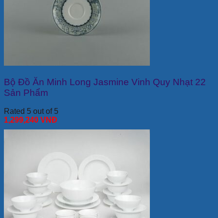
Bộ Đồ Ăn Minh Long Jasmine Vinh Quy Nhạt 22
Sản Phẩm
Rated 5 out of 5
1,299,240
VNĐ