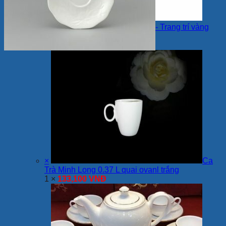
×
Chuột Quý 24 cm – Màu Trắng - Trang trí vàng
24K
1 ×
2,530,000
VNĐ
×
Ca
Trà Minh Long 0.37 L quai ovanl trắng
1 ×
133,100
VNĐ