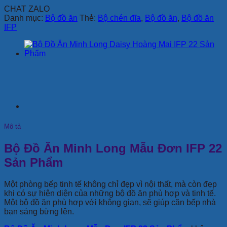
lượng
CHAT ZALO
Danh mục:
Bộ đồ ăn
Thẻ:
Bộ chén đĩa
,
Bộ đồ ăn
,
Bộ đồ ăn
IFP
Mô tả
Bộ Đồ Ăn Minh Long Mẫu Đơn IFP 22
Sản Phẩm
Một phòng bếp tinh tế không chỉ đẹp vì nội thất, mà còn đẹp
khi có sự hiện diện của những bộ đồ ăn phù hợp và tinh tế.
Một bộ đồ ăn phù hợp với không gian, sẽ giúp căn bếp nhà
bạn sáng bừng lên.