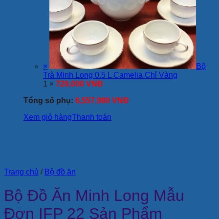
×
Bộ
Trà Minh Long 0.5 L Camelia Chỉ Vàng
1 ×
729,000
VNĐ
Tổng số phụ:
6,557,980
VNĐ
Xem giỏ hàng
Thanh toán
Trang chủ
/
Bộ đồ ăn
Bộ Đồ Ăn Minh Long Mẫu
Đơn IFP 22 Sản Phẩm