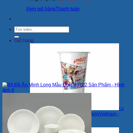
Xem giỏ hàng
Thanh toán
Tìm
kiếm:
Giỏ hàng
×
Ly
Sứ Dưỡng Sinh - #ProudlyMadeInVietnam -
StayHome
1 ×
173,880
VNĐ