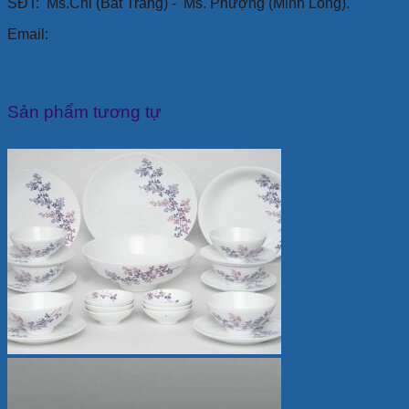
SĐT: Ms.Chi (Bát Tràng) -
Ms. Phượng (Minh Long).
Email:
Sản phẩm tương tự