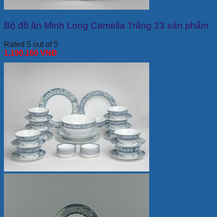
Bộ đồ ăn Minh Long Camelia Trắng 23 sản phẩm
Rated 5 out of 5
1,190,160
VNĐ