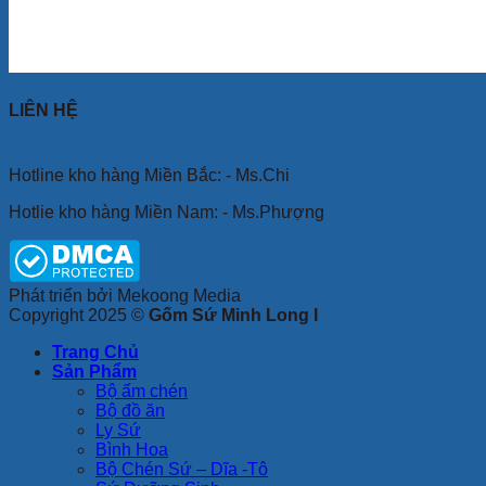
LIÊN HỆ
Hotline kho hàng Miền Bắc: - Ms.Chi
Hotlie kho hàng Miền Nam: - Ms.Phượng
Phát triển bởi Mekoong Media
Copyright 2025 ©
Gốm Sứ Minh Long I
Trang Chủ
Sản Phẩm
Bộ ấm chén
Bộ đồ ăn
Ly Sứ
Bình Hoa
Bộ Chén Sứ – Dĩa -Tô