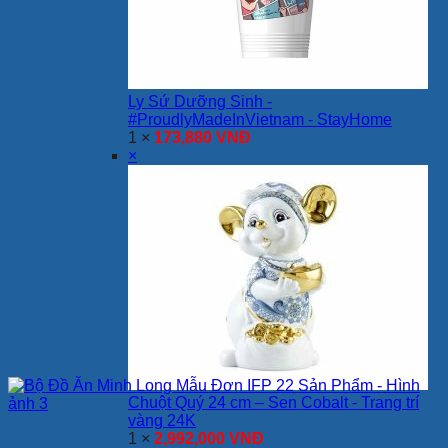
Ly Sứ Dưỡng Sinh -
#ProudlyMadeInVietnam - StayHome
1 ×
173,880
VNĐ
×
Chuột Quý 24 cm – Sen Cobalt - Trang trí
vàng 24K
1 ×
2,992,000
VNĐ