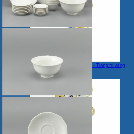
×
Chuột Quý 24 cm – Sen Cobalt - Trang trí vàng
24K
1 ×
2,992,000
VNĐ