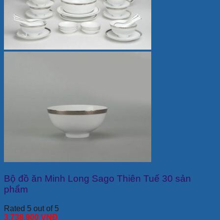
Bộ đồ ăn Minh Long Sago Thiên Tuế 30 sản
phẩm
Rated 5 out of 5
3,738,900
VNĐ