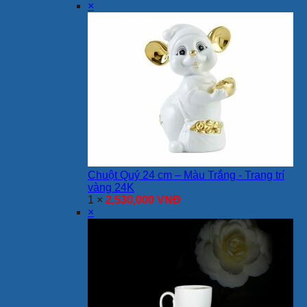
×
Chuột Quý 24 cm – Màu Trắng - Trang trí
vàng 24K
1 ×
2,530,000
VNĐ
×