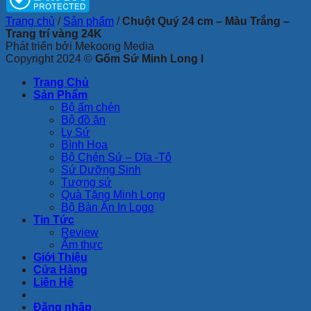
Trang chủ
/
Sản phẩm
/
Chuột Quý 24 cm – Màu Trắng –
Trang trí vàng 24K
Phát triển bởi Mekoong Media
Copyright 2024 ©
Gốm Sứ Minh Long I
Trang Chủ
Sản Phẩm
Bộ ấm chén
Bộ đồ ăn
Ly Sứ
Bình Hoa
Bộ Chén Sứ – Dĩa -Tô
Sứ Dưỡng Sinh
Tượng sứ
Quà Tặng Minh Long
Bộ Bàn Ăn In Logo
Tin Tức
Review
Ẩm thực
Giới Thiệu
Cửa Hàng
Liên Hệ
Đăng nhập