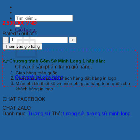
Tìm
kiếm:
2,530,000
VNĐ
Giỏ hàng
Rated 5 out of 5
Chuột
Quý
Thêm vào giỏ hàng
24
cm
👉 Chương trình Gốm Sứ Minh Long 1 hấp dẫn:
–
Chưa có sản phẩm trong giỏ hàng.
Màu
Trắng
Giao hàng toàn quốc
Quay trở lại cửa hàng
-
Chiết khấu % cao cho khách hàng đặt hàng in logo
Trang
Miễn phí file thiết kế và miễn phí giao hàng toàn quốc cho
khách hàng in logo
trí
vàng
CHAT FACEBOOK
24K
số
CHAT ZALO
lượng
Danh mục:
Tượng sứ
Thẻ:
tượng sứ
,
tượng sứ minh long