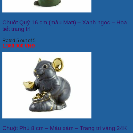
Chuột Quý 16 cm (màu Matt) – Xanh ngọc – Họa
tiết trang trí
Rated 5 out of 5
1,980,000
VNĐ
Chuột Phú 8 cm – Màu xám – Trang trí vàng 24K