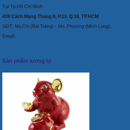
Tại Tp.Hồ Chí Minh
439 Cách Mạng Tháng 8, P.13, Q.10, TP.HCM
SĐT: Ms.Chi (Bát Tràng) -
Ms. Phượng (Minh Long).
Email:
Sản phẩm tương tự