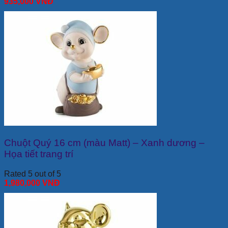
935,000
VNĐ
Chuột Quý 16 cm (màu Matt) – Xanh dương –
Họa tiết trang trí
Rated 5 out of 5
1,980,000
VNĐ