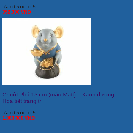
Rated 5 out of 5
352,000
VNĐ
Chuột Phú 13 cm (màu Matt) – Xanh dương –
Họa tiết trang trí
Rated 5 out of 5
1,980,000
VNĐ