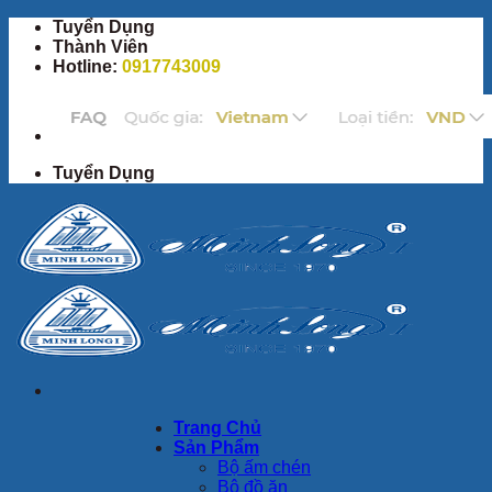
Bỏ
Tuyển Dụng
qua
Thành Viên
nội
Hotline:
0917743009
dung
Tuyển Dụng
Trang Chủ
Sản Phẩm
Bộ ấm chén
Bộ đồ ăn