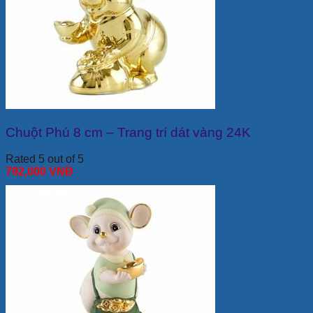
Chuột Phú 8 cm – Trang trí dát vàng 24K
Rated 5 out of 5
792,000
VNĐ