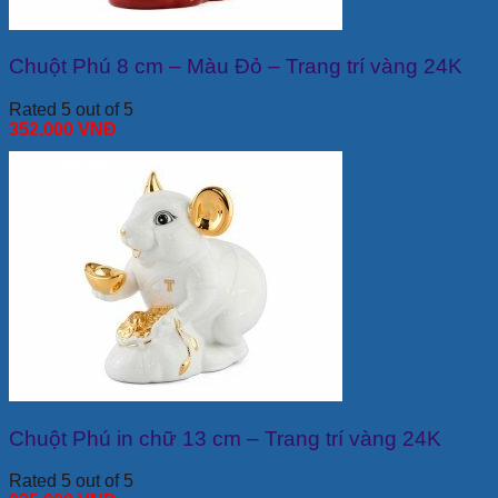
Chuột Phú 8 cm – Màu Đỏ – Trang trí vàng 24K
Rated 5 out of 5
352,000
VNĐ
Chuột Phú in chữ 13 cm – Trang trí vàng 24K
Rated 5 out of 5