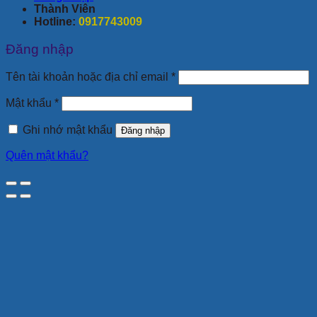
Thành Viên
Hotline:
0917743009
Đăng nhập
Bắt
Tên tài khoản hoặc địa chỉ email
*
buộc
Bắt
Mật khẩu
*
buộc
Ghi nhớ mật khẩu
Đăng nhập
Quên mật khẩu?