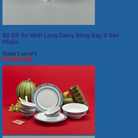
Bộ Đồ Ăn Minh Long Daisy Bóng Bay 9 Sản
Phẩm
Rated 5 out of 5
875,880
VNĐ