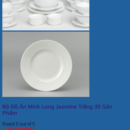
Bộ Đồ Ăn Minh Long Jasmine Trắng 35 Sản
Phẩm
Rated 5 out of 5
1,266,840
VNĐ