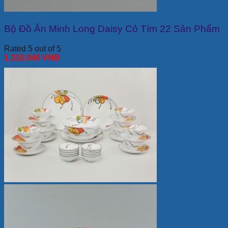
Bộ Đồ Ăn Minh Long Daisy Cỏ Tím 22 Sản Phẩm
Rated 5 out of 5
1,310,040
VNĐ