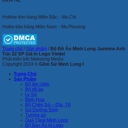
Hotline kho hàng Miền Bắc: - Ms.Chi
Hotlie kho hàng Miền Nam: - Ms.Phượng
Trang chủ
/
Sản phẩm
/
Bộ Đồ Ăn Minh Long Jasmine Anh
Túc 22 SP Giá In Logo Viettel
Phát triển bởi Mekoong Media
Copyright 2024 ©
Gốm Sứ Minh Long I
Trang Chủ
Sản Phẩm
Bộ ấm chén
Bộ đồ ăn
Ly Sứ
Bình Hoa
Bộ Chén Sứ – Dĩa -Tô
Sứ Dưỡng Sinh
Tượng sứ
Quà Tặng Minh Long
Bộ Bàn Ăn In Logo