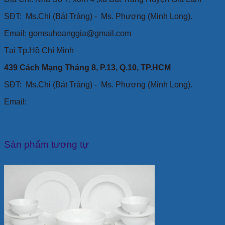
SĐT:
Ms.Chi (Bát Tràng) -
Ms. Phượng (Minh Long).
Email: gomsuhoanggia@gmail.com
Tại Tp.Hồ Chí Minh
439 Cách Mạng Tháng 8, P.13, Q.10, TP.HCM
SĐT: Ms.Chi (Bát Tràng) -
Ms. Phượng (Minh Long).
Email:
Sản phẩm tương tự