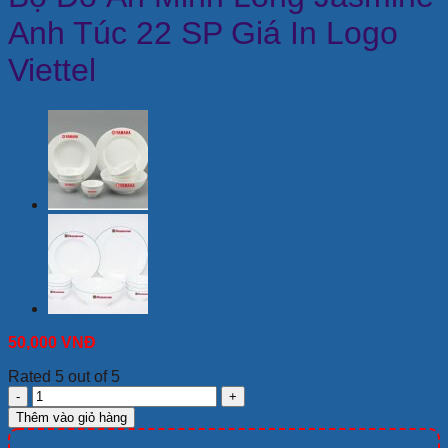
Anh Túc 22 SP Giá In Logo
Viettel
50,000
VNĐ
Rated 5 out of 5
Bộ
Đồ
Thêm vào giỏ hàng
Ăn
Minh