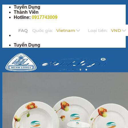
Chuyển
Tuyển Dụng
đến
Thành Viên
nội
Hotline:
0917743009
dung
Tuyển Dụng
Trang Chủ
Sản Phẩm
Bộ ấm chén
Bộ đồ ăn