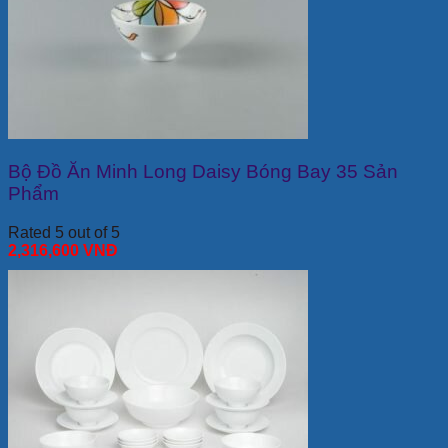
Bộ Đồ Ăn Minh Long Daisy Bóng Bay 35 Sản
Phẩm
Rated 5 out of 5
2,316,600
VNĐ