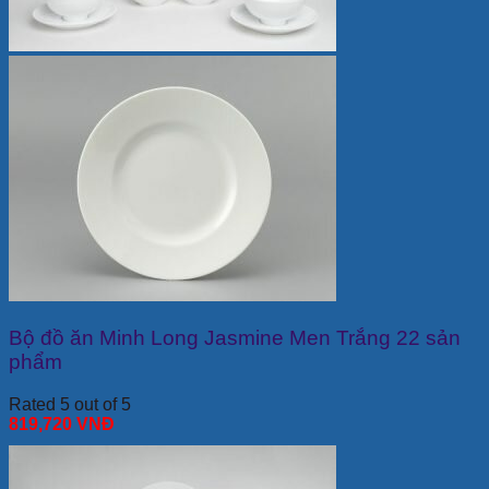
Bộ đồ ăn Minh Long Jasmine Men Trắng 22 sản
phẩm
Rated 5 out of 5
819,720
VNĐ