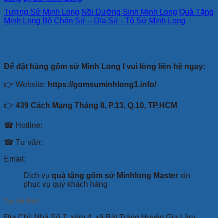
Tượng Sứ Minh Long
Nồi Dưỡng Sinh Minh Long
Quà Tặng
Minh Long
Bộ Chén Sứ – Dĩa Sứ - Tô Sứ Minh Long
Để đặt hàng gốm sứ Minh Long I vui lòng liên hệ ngay:
👉 Website:
https://gomsuminhlong1.info/
👉
439 Cách Mạng Tháng 8, P.13, Q.10, TP.HCM
☎ Hotline:
☎ Tư vấn:
Email:
Dịch vụ
quà tặng gốm sứ Minhlong Master
xin
phục vụ quý khách hàng
Tại Hà Nội:
Địa Chỉ: Nhà Số 7, xóm 4 ,xã Bát Tràng Huyện Gia Lâm