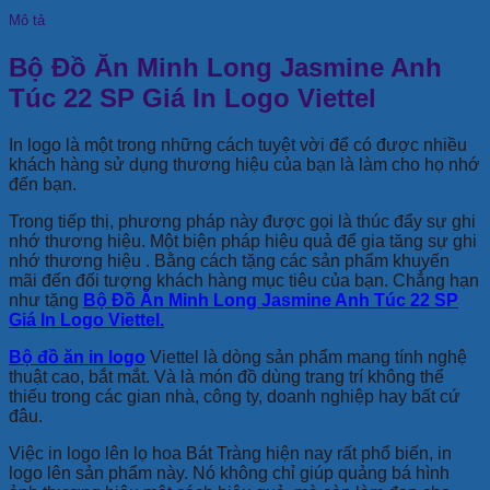
Mô tả
Bộ Đồ Ăn Minh Long Jasmine Anh
Túc 22 SP Giá In Logo Viettel
In logo là một trong những cách tuyệt vời để có được nhiều
khách hàng sử dụng thương hiệu của bạn là làm cho họ nhớ
đến bạn.
Trong tiếp thị, phương pháp này được gọi là thúc đẩy sự ghi
nhớ thương hiệu. Một biện pháp hiệu quả để gia tăng sự ghi
nhớ thương hiệu . Bằng cách tặng các sản phẩm khuyến
mãi đến đối tượng khách hàng mục tiêu của bạn. Chẳng hạn
như tặng
Bộ Đồ Ăn Minh Long Jasmine Anh Túc 22 SP
Giá In Logo Viettel.
Bộ đồ ăn in logo
Viettel là dòng sản phẩm mang tính nghệ
thuật cao, bắt mắt. Và là món đồ dùng trang trí không thể
thiếu trong các gian nhà, công ty, doanh nghiệp hay bất cứ
đâu.
Việc in logo lên lọ hoa Bát Tràng hiện nay rất phổ biến, in
logo lên sản phẩm này. Nó không chỉ giúp quảng bá hình