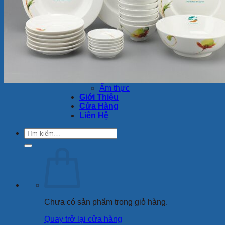
Ly Sứ
Bình Hoa
Bộ Chén Sứ – Dĩa -Tô
Sứ Dưỡng Sinh
Tượng sứ
Quà Tặng Minh Long
Bộ Bàn Ăn In Logo
Tin Tức
Review
Ẩm thực
Giới Thiệu
Cửa Hàng
Liên Hệ
Tìm
kiếm:
Chưa có sản phẩm trong giỏ hàng.
Quay trở lại cửa hàng