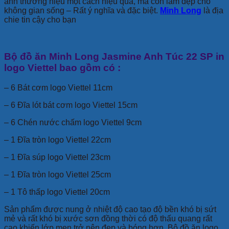
ảnh thương hiệu một cách hiệu quả, mà còn làm đẹp cho
không gian sống – Rất ý nghĩa và đặc biệt.
Minh Long
là địa
chie tin cậy cho bạn
Bộ đồ ăn Minh Long Jasmine Anh Túc 22 SP in
logo Viettel bao gồm có :
– 6 Bát cơm logo Viettel 11cm
– 6 Đĩa lót bát cơm logo Viettel 15cm
– 6 Chén nước chấm logo Viettel 9cm
– 1 Đĩa tròn logo Viettel 22cm
– 1 Đĩa súp logo Viettel 23cm
– 1 Đĩa tròn logo Viettel 25cm
– 1 Tô thấp logo Viettel 20cm
Sản phẩm được nung ở nhiệt độ cao tạo độ bền khó bị sứt
mẻ và rất khó bị xước sơn đồng thời có độ thấu quang rất
cao khiến lớp men trở nên đẹp và bóng hơn. Bộ đồ ăn logo