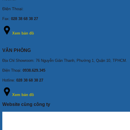
Điện Thoại:
Fax:
028 38 68 38 27
Xem bản đồ
VĂN PHÒNG
Địa Chỉ Showroom: 76 Nguyễn Giản Thanh, Phường 1, Quận 10, TPHCM
.
Điện Thoại:
0938.629.345
Hotline:
028 38 68 38 27
Xem bản đồ
Website cùng công ty