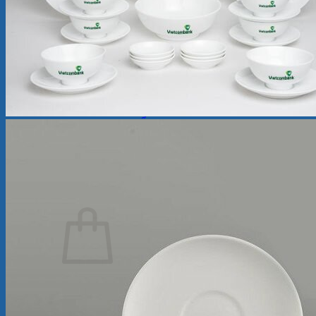
Ly Sứ
Bình Hoa
Bộ Chén Sứ – Dĩa -Tô
Sứ Dưỡng Sinh
Tượng sứ
Quà Tặng Minh Long
Bộ Bàn Ăn In Logo
Tin Tức
Review
Ẩm thực
Giới Thiệu
Cửa Hàng
Liên Hệ
Tìm
kiếm:
Chưa có sản phẩm trong giỏ hàng.
Quay trở lại cửa hàng