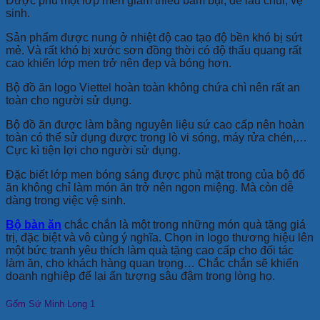
Được phủ một lớp men giảm thiểu bám bụi, dễ lau chùi, vệ
sinh.
Sản phẩm được nung ở nhiệt độ cao tạo độ bền khó bị sứt
mẻ. Và rất khó bị xước sơn đồng thời có độ thấu quang rất
cao khiến lớp men trở nên đẹp và bóng hơn.
Bộ đồ ăn logo Viettel hoàn toàn không chứa chì nên rất an
toàn cho người sử dụng.
Bộ đồ ăn được làm bằng nguyên liệu sứ cao cấp nên hoàn
toàn có thể sử dụng được trong lò vi sóng, máy rửa chén,…
Cực kì tiện lợi cho người sử dụng.
Đặc biết lớp men bóng sáng được phủ mặt trong của bộ đố
ăn không chỉ làm món ăn trở nên ngon miệng. Mà còn dễ
dàng trong việc vệ sinh.
Bộ bàn ăn
chắc chắn là một trong những món quà tặng giá
trị, đặc biệt và vô cùng ý nghĩa. Chọn in logo thương hiệu lên
một bức tranh yêu thích làm quà tặng cao cấp cho đối tác
làm ăn, cho khách hàng quan trọng… Chắc chắn sẽ khiến
doanh nghiệp để lại ấn tượng sâu đậm trong lòng họ.
Gốm Sứ Minh Long 1