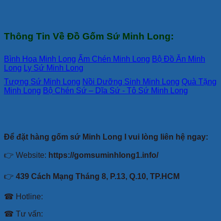
Thông Tin Về Đồ Gốm Sứ Minh Long:
Bình Hoa Minh Long
Ấm Chén Minh Long
Bộ Đồ Ăn Minh
Long
Ly Sứ Minh Long
Tượng Sứ Minh Long
Nồi Dưỡng Sinh Minh Long
Quà Tặng
Minh Long
Bộ Chén Sứ – Dĩa Sứ - Tô Sứ Minh Long
Để đặt hàng gốm sứ Minh Long I vui lòng liên hệ ngay:
👉 Website:
https://gomsuminhlong1.info/
👉
439 Cách Mạng Tháng 8, P.13, Q.10, TP.HCM
☎ Hotline:
☎ Tư vấn: