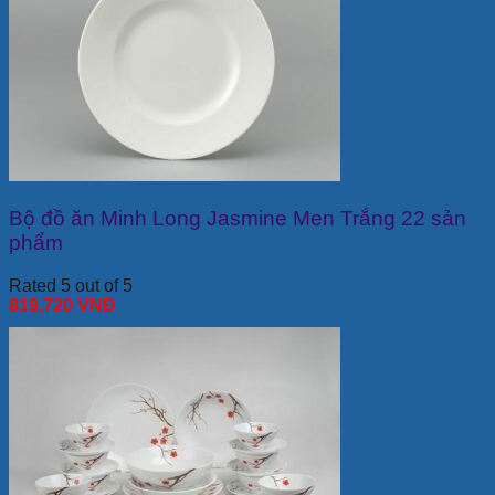
Bộ đồ ăn Minh Long Jasmine Men Trắng 22 sản
phẩm
Rated 5 out of 5
819,720
VNĐ