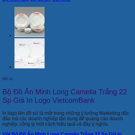
Mô tả
Bộ Đồ Ăn Minh Long Camelia Trắng 22
Sp Giá In Logo VietcomBank
In logo lên đồ sứ là một trong những ý tưởng Marketing độc
đáo mà các doanh nghiệp tận dụng để quảng cáo doanh
nghiệp, công ty một cách hiệu quả và đầy ý nghĩa.
Với Bộ Đồ Ăn Minh Long Camelia Trắng 22 Sp Giá In