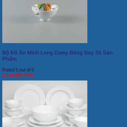
Bộ Đồ Ăn Minh Long Daisy Bóng Bay 35 Sản
Phẩm
Rated 5 out of 5
2,316,600
VNĐ