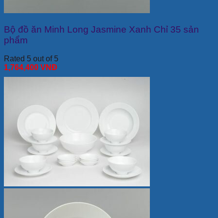
Bộ đồ ăn Minh Long Jasmine Xanh Chỉ 35 sản
phẩm
Rated 5 out of 5
1,764,400
VNĐ