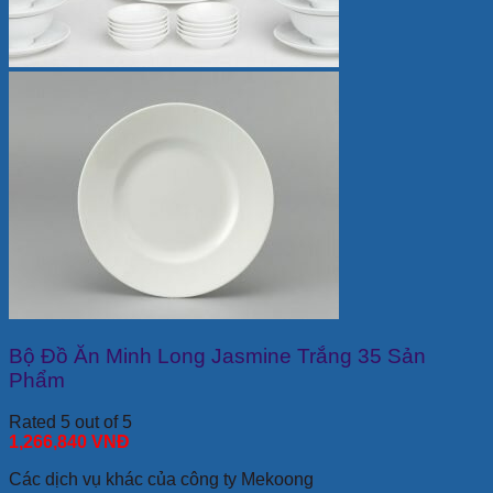
Bộ Đồ Ăn Minh Long Jasmine Trắng 35 Sản
Phẩm
Rated 5 out of 5
1,266,840
VNĐ
Các dịch vụ khác của công ty Mekoong