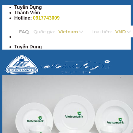
Bỏ
Tuyển Dụng
qua
Thành Viên
nội
Hotline:
0917743009
dung
Tuyển Dụng
Trang Chủ
Sản Phẩm
Bộ ấm chén
Bộ đồ ăn