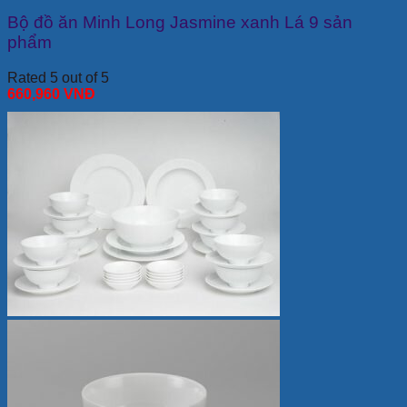
Bộ đồ ăn Minh Long Jasmine xanh Lá 9 sản
phẩm
Rated 5 out of 5
660,960
VNĐ