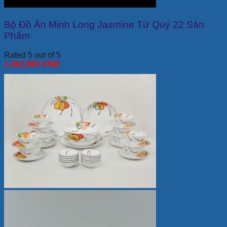
Bộ Đồ Ăn Minh Long Jasmine Tứ Quý 22 Sản
Phẩm
Rated 5 out of 5
1,362,960
VNĐ