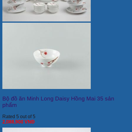
Bộ đồ ăn Minh Long Daisy Hồng Mai 35 sản
phẩm
Rated 5 out of 5
2,088,900
VNĐ