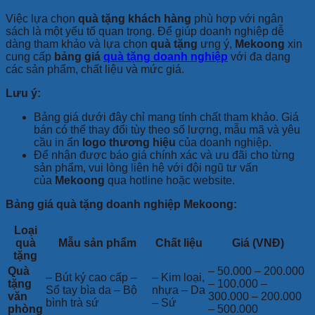
Việc lựa chọn
quà tặng khách hàng
phù hợp với ngân
sách là một yếu tố quan trọng. Để giúp doanh nghiệp dễ
dàng tham khảo và lựa chọn
quà tặng
ưng ý,
Mekoong
xin
cung cấp
bảng giá
quà tặng doanh nghiệp
với đa dạng
các sản phẩm, chất liệu và mức giá.
Lưu ý:
Bảng giá dưới đây chỉ mang tính chất tham khảo. Giá
bán có thể thay đổi tùy theo số lượng, mẫu mã và yêu
cầu in ấn
logo thương hiệu
của doanh nghiệp.
Để nhận được báo giá chính xác và ưu đãi cho từng
sản phẩm, vui lòng liên hệ với đội ngũ tư vấn
của
Mekoong
qua hotline hoặc website.
Bảng giá quà tặng doanh nghiệp Mekoong:
Loại
quà
Mẫu sản phẩm
Chất liệu
Giá (VNĐ)
tặng
Quà
– 50.000 – 200.000
– Bút ký cao cấp –
– Kim loại,
tặng
– 100.000 –
Sổ tay bìa da – Bộ
nhựa – Da
văn
300.000 – 200.000
bình trà sứ
– Sứ
phòng
– 500.000