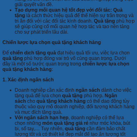
giải quyết vấn đề.
Tạo dựng mối quan hệ tốt đẹp với đối tác:
Quà
tặng
là cách thức hiệu quả để thể hiện sự trân trọng và
tri ân đối với các đối tác kinh doanh.
Quà tặng
phù hợp
sẽ giúp củng cố mối quan hệ hợp tác và tạo nền tảng
cho sự phát triển lâu dài.
Chiến lược lựa chọn quà tặng khách hàng
Để
chiến dịch tặng quà
đạt hiệu quả tối ưu, việc lựa chọn
quà tặng
phù hợp đóng vai trò vô cùng quan trọng. Dưới
đây là một số bước quan trọng trong
chiến lược lựa chọn
quà tặng khách hàng
:
1. Xác định ngân sách
Doanh nghiệp cần xác định
ngân sách
dành cho việc
tặng quà để lựa chọn
quà tặng
phù hợp.
Ngân
sách
cho
quà tặng khách hàng
có thể dao động tùy
thuộc vào quy mô doanh nghiệp, đối tượng khách hàng
và mục đích tặng quà.
Với ngân sách hạn hẹp
, doanh nghiệp có thể lựa
chọn những
món quà tặng giá rẻ
như móc khóa, bút
bi, sổ tay,… Tuy nhiên,
quà tặng
cần đảm bảo chất
lượng tốt và có thiết kế đẹp mắt để tạo ấn tượng tốt