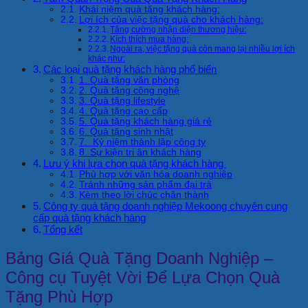
Khái niệm quà tặng khách hàng:
Lợi ích của việc tặng quà cho khách hàng:
Tăng cường nhận diện thương hiệu:
Kích thích mua hàng:
Ngoài ra, việc tặng quà còn mang lại nhiều lợi ích
khác như:
Các loại quà tặng khách hàng phổ biến
1. Quà tặng văn phòng
2. Quà tặng công nghệ
3. Quà tặng lifestyle
4. Quà tặng cao cấp
5. Quà tặng khách hàng giá rẻ
6. Quà tặng sinh nhật
7. Kỷ niệm thành lập công ty
8. Sự kiện tri ân khách hàng
Lưu ý khi lựa chọn quà tặng khách hàng
Phù hợp với văn hóa doanh nghiệp
Tránh những sản phẩm đại trà
Kèm theo lời chúc chân thành
Công ty quà tặng doanh nghiệp Mekoong chuyên cung
cấp quà tặng khách hàng
Tổng kết
Bảng Giá Quà Tặng Doanh Nghiệp –
Công cụ Tuyệt Vời Để Lựa Chọn Quà
Tặng Phù Hợp