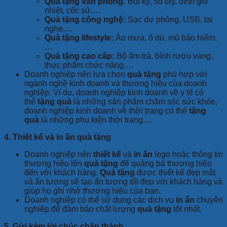
Quà tặng văn phòng:
Bút ký, sổ tay, bình giữ
nhiệt, cốc sứ,…
Quà tặng công nghệ:
Sạc dự phòng, USB, tai
nghe,…
Quà tặng lifestyle:
Áo mưa, ô dù, mũ bảo hiểm,
…
Quà tặng cao cấp:
Bộ ấm trà, bình rượu vang,
thực phẩm chức năng,…
Doanh nghiệp nên lựa chọn
quà tặng
phù hợp với
ngành nghề kinh doanh và thương hiệu của doanh
nghiệp. Ví dụ, doanh nghiệp kinh doanh về y tế có
thể
tặng quà
là những sản phẩm chăm sóc sức khỏe,
doanh nghiệp kinh doanh về thời trang có thể
tặng
quà
là những phụ kiện thời trang,…
4. Thiết kế và in ấn quà tặng
Doanh nghiệp nên
thiết kế
và
in ấn
logo hoặc thông tin
thương hiệu lên
quà tặng
để quảng bá thương hiệu
đến với khách hàng.
Quà tặng
được thiết kế đẹp mắt
và ấn tượng sẽ tạo ấn tượng tốt đẹp với khách hàng và
giúp họ ghi nhớ thương hiệu của bạn.
Doanh nghiệp có thể sử dụng các dịch vụ
in ấn
chuyên
nghiệp để đảm bảo chất lượng
quà tặng
tốt nhất.
5. Gửi kèm lời chúc chân thành