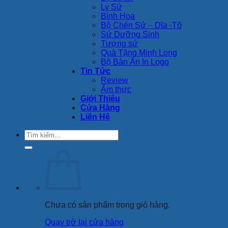
Ly Sứ
Bình Hoa
Bộ Chén Sứ – Dĩa -Tô
Sứ Dưỡng Sinh
Tượng sứ
Quà Tặng Minh Long
Bộ Bàn Ăn In Logo
Tin Tức
Review
Ẩm thực
Giới Thiệu
Cửa Hàng
Liên Hệ
Tìm
kiếm:
Chưa có sản phẩm trong giỏ hàng.
Quay trở lại cửa hàng