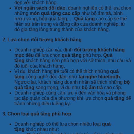
đẹp với khách hàng.
Với ngân sách dồi dào
, doanh nghiệp có thể lựa chọn
những
món quà tặng cao cấp
như bộ ấm trà, bình
rượu vang, hộp quà tặng,…
Quà tặng
cao cấp sẽ thể
hiện sự trân trọng và đẳng cấp của doanh nghiệp, từ
đó gia tăng lòng trung thành của khách hàng.
2. Lựa chọn đối tượng khách hàng
Doanh nghiệp cần xác định
đối tượng khách hàng
mục tiêu
để lựa chọn
quà tặng
phù hợp.
Quà
tặng
khách hàng nên phù hợp với sở thích, nhu cầu và
độ tuổi của khách hàng.
Ví dụ, khách hàng trẻ tuổi có thể thích những
quà
tặng
công nghệ độc đáo, như
tai nghe bluetooth
.
Ngược lại, khách hàng doanh nhân sẽ thích những
bộ
quà tặng
sang trọng, ví dụ như
bộ ấm trà
cao cấp.
Doanh nghiệp cũng cần lưu ý đến văn hóa và phong
tục tập quán của địa phương khi lựa chọn
quà tặng
để
tránh những điều kiêng kỵ.
3. Chọn loại quà tặng phù hợp
Doanh nghiệp có thể lựa chọn nhiều loại
quà
tặng
khác nhau như: