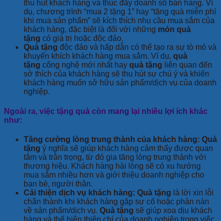
thu hút khách hàng và thúc đẩy doanh số bán hàng. Ví
dụ, chương trình “mua 2 tặng 1” hay “tặng quà miễn phí
khi mua sản phẩm” sẽ kích thích nhu cầu mua sắm của
khách hàng, đặc biệt là đối với những
món quà
tặng
có giá trị hoặc độc đáo.
Quà tặng
độc đáo và hấp dẫn có thể tạo ra sự tò mò và
khuyến khích khách hàng mua sắm. Ví dụ,
quà
tặng
công nghệ mới nhất hay
quà tặng
liên quan đến
sở thích của khách hàng sẽ thu hút sự chú ý và khiến
khách hàng muốn sở hữu sản phẩm/dịch vụ của doanh
nghiệp.
Ngoài ra, việc tặng quà còn mang lại nhiều lợi ích khác
như:
Tăng cường lòng trung thành của khách hàng:
Quà
tặng
ý nghĩa sẽ giúp khách hàng cảm thấy được quan
tâm và trân trọng, từ đó gia tăng lòng trung thành với
thương hiệu. Khách hàng hài lòng sẽ có xu hướng
mua sắm nhiều hơn và giới thiệu doanh nghiệp cho
bạn bè, người thân.
Cải thiện dịch vụ khách hàng:
Quà tặng
là lời xin lỗi
chân thành khi khách hàng gặp sự cố hoặc phàn nàn
về sản phẩm/dịch vụ.
Quà tặng
sẽ giúp xoa dịu khách
hàng và thể hiện thiện chí của doanh nghiệp trong việc