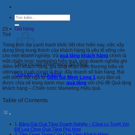
Tìm
kiếm:
Giỏ hàng
23
Th4
Trong thời đại cạnh tranh khốc liệt như hiện nay, việc xây
dựng lòng trung thành của khách hàng là yếu tố sống còn
cho mọi doanh nghiệp. Và
quà tặng khách hàng
chính là
một chiến lược marketing hiệu quả, giúp doanh nghiệp ghi
Chưa có sản phẩm trong giỏ hàng.
điểm với khách hàng, gia tăng nhận diện thương hiệu và
ultimately (cuối cùng) là thúc đẩy doanh số bán hàng. Bài
Quay trở lại cửa hàng
viết được đội ngũ từ
Gốm Sứ Minh Long 1
sưu tầm và
được chia sẻ trong danh mục
quà tặng
với chủ đề Quà tặng
khách hàng – Chiến lược Marketing Hiệu quả.
Table of Contents
Bảng Giá Quà Tặng Doanh Nghiệp – Công cụ Tuyệt Vời
Để Lựa Chọn Quà Tặng Phù Hợp
Tầm Quan Trọng Của Quà Tặng Khách Hàng