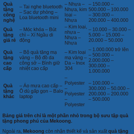
Quà
– Nhựa –
– 150.000 –
– Tai nghe bluetooth
tặng
Nhựa, kim
500.000 – 100.000
– Sạc dự phòng –
công
loại –
– 300.000 –
Loa bluetooth mini
nghệ
Nhựa
200.000 – 400.000
– Kim loại,
Quà
– Móc khóa – Bút
– 10.000 – 30.000 –
nhựa –
tặng
chì – Xí Ngầu di
5.000 – 15.000 –
Nhựa –
giá rẻ
động
20.000 – 50.000
Nhựa
– 1.000.000 trở lên
Quà
– Bộ quà tặng mạ
– Kim loại
– 500.000 –
tặng
vàng – Bộ đồ da
mạ vàng –
2.000.000 –
cao
công sở – Bình giữ
Da – Inox
300.000 –
cấp
nhiệt cao cấp
304
1.000.000
–
Polyester
– 100.000 –
Quà
– Áo mưa cao cấp –
–
300.000 – 50.000 –
tặng
Ô dù gấp gọn – Balo
Polyester
200.000 – 200.000
khác
laptop
–
– 500.000
Polyester
Bảng giá trên chỉ là một phần nhỏ trong bộ sưu tập quà
tặng phong phú của Mekoong.
Ngoài ra,
Mekoong
còn nhận thiết kế và sản xuất
quà tặng