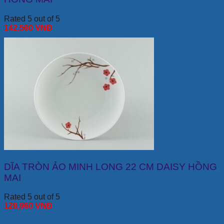
Rated 5 out of 5
142,560
VNĐ
DĨA TRÒN ẢO MINH LONG 22 CM DAISY HỒNG
MAI
Rated 5 out of 5
120,960
VNĐ