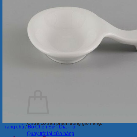
Ly Sứ
Bình Hoa
Bộ Chén Sứ – Dĩa -Tô
Sứ Dưỡng Sinh
Tượng sứ
Quà Tặng Minh Long
Bộ Bàn Ăn In Logo
Tin Tức
Review
Ẩm thực
Giới Thiệu
Cửa Hàng
Liên Hệ
Tìm
kiếm:
Chưa có sản phẩm trong giỏ hàng.
Trang chủ
/
Bộ Chén Sứ - Dĩa -Tô
Quay trở lại cửa hàng