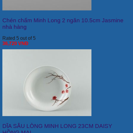
Chén chấm Minh Long 2 ngăn 10.5cm Jasmine
nhà hàng
Rated 5 out of 5
36,720
VNĐ
DĨA SÂU LÒNG MINH LONG 23CM DAISY
HỒNG MAI