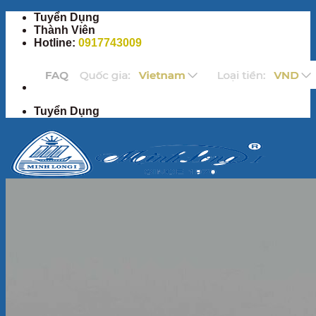
Bỏ
Tuyển Dụng
qua
Thành Viên
nội
Hotline:
0917743009
dung
Tuyển Dụng
Trang Chủ
Sản Phẩm
Bộ ấm chén
Bộ đồ ăn