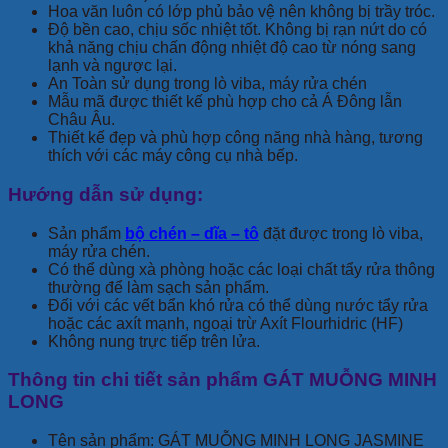
Hoa văn luôn có lớp phủ bảo vệ nên không bị trầy tróc.
Độ bền cao, chịu sốc nhiệt tốt. Không bị rạn nứt do có
khả năng chịu chấn động nhiệt độ cao từ nóng sang
lạnh và ngược lại.
An Toàn sử dụng trong lò viba, máy rửa chén
Mẫu mã được thiết kế phù hợp cho cả Á Đông lẫn
Châu Âu.
Thiết kế đẹp và phù hợp công năng nhà hàng, tương
thích với các máy công cụ nhà bếp.
Hướng dẫn sử dụng:
Sản phẩm
bộ chén – dĩa – tô
đặt được trong lò viba,
máy rửa chén.
Có thể dùng xà phòng hoặc các loại chất tẩy rửa thông
thường để làm sạch sản phẩm.
Đối với các vết bẩn khó rửa có thể dùng nước tẩy rửa
hoặc các axít mạnh, ngoại trừ Axít Flourhidric (HF)
Không nung trực tiếp trên lửa.
Thông tin chi tiết sản phẩm GÁT MUỖNG MINH
LONG
Tên sản phẩm: GÁT MUỖNG MINH LONG JASMINE