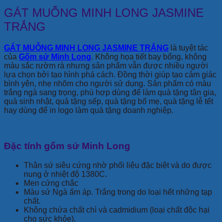
GÁT MUỖNG MINH LONG JASMINE
TRẮNG
GÁT MUỖNG MINH LONG JASMINE TRẮNG
là tuyệt tác
của
Gốm sứ Minh Long
. Không họa tiết bay bổng, không
màu sắc rườm rà nhưng sản phẩm vẫn được nhiều người
lựa chọn bởi tạo hình phá cách. Đồng thời giúp tạo cảm giác
bình yên, nhẹ nhõm cho người sử dụng. Sản phẩm có màu
trắng ngà sang trọng, phù hợp dùng để làm quà tặng tân gia,
quà sinh nhật, quà tặng sếp, quà tặng bố mẹ, quà tặng lễ tết
hay dùng để in logo làm quà tặng doanh nghiệp.
Đặc tính gốm sứ Minh Long
Thân sứ siêu cứng nhờ phối liệu đặc biệt và do được
nung ở nhiệt độ 1380C.
Men cứng chắc
Màu sứ Ngà ấm áp. Trắng trong do loại hết những tạp
chất.
Không chứa chất chì và cadmidium (loại chất độc hại
cho sức khỏe).