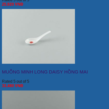
25,920
VNĐ
MUỖNG MINH LONG DAISY HỒNG MAI
Rated 5 out of 5
33,480
VNĐ