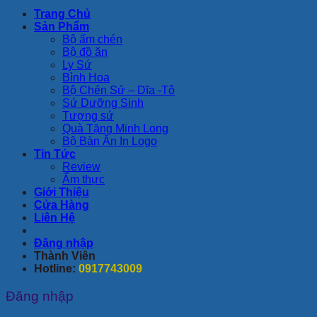
Trang Chủ
Sản Phẩm
Bộ ấm chén
Bộ đồ ăn
Ly Sứ
Bình Hoa
Bộ Chén Sứ – Dĩa -Tô
Sứ Dưỡng Sinh
Tượng sứ
Quà Tặng Minh Long
Bộ Bàn Ăn In Logo
Tin Tức
Review
Ẩm thực
Giới Thiệu
Cửa Hàng
Liên Hệ
Đăng nhập
Thành Viên
Hotline:
0917743009
Đăng nhập