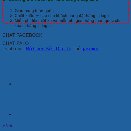
TRẮNG
số
Giao hàng toàn quốc
lượng
Chiết khấu % cao cho khách hàng đặt hàng in logo
Miễn phí file thiết kế và miễn phí giao hàng toàn quốc cho
khách hàng in logo
CHAT FACEBOOK
CHAT ZALO
Danh mục:
Bộ Chén Sứ - Dĩa -Tô
Thẻ:
jasmine
Mô tả