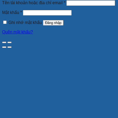
Bắt
Tên tài khoản hoặc địa chỉ email
*
buộc
Bắt
Mật khẩu
*
buộc
Ghi nhớ mật khẩu
Đăng nhập
Quên mật khẩu?