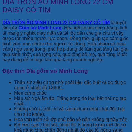
DĨA TRÒN ẢO MINH LONG 22 CM
DAISY CỎ TÍM
DĨA TRÒN ẢO MINH LONG 22 CM DAISY CỎ TÍM
là tuyệt
tác của
Gốm sứ Minh Long
. Họa tiết có tím nhẹ nhàng, tinh
tế mang ý nghĩa may mắn và tài lộc đến cho gia chủ vì vậy
được rất nhiều người lựa chọn. Đồng thời giúp tạo cảm giác
bình yên, nhẹ nhõm cho người sử dụng. Sản phẩm có màu
trắng ngà sang trọng, phù hợp dùng để làm quà tặng tân gia,
quà sinh nhật, quà tặng sếp, quà tặng bố mẹ, quà tặng lễ tết
hay dùng để in logo làm quà tặng doanh nghiệp.
Đặc tính Dĩa gốm sứ Minh Long
Thân sứ siêu cứng nhờ phối liệu đặc biệt và do được
nung ở nhiệt độ 1380C.
Men cứng chắc
Màu sứ Ngà ấm áp. Trắng trong do loại hết những tạp
chất.
Không chứa chất chì và cadmidium (loại chất độc hại
cho sức khỏe).
Hoa văn luôn có lớp phủ bảo vệ nên không bị trầy tróc.
Độ bền cao, chịu sốc nhiệt tốt. Không bị rạn nứt do có
khả năng chịu chấn động nhiệt độ cao từ nóng sang