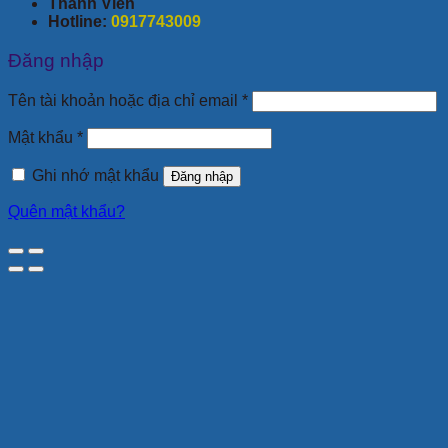
Thành Viên
Hotline:
0917743009
Đăng nhập
Bắt
Tên tài khoản hoặc địa chỉ email
*
buộc
Bắt
Mật khẩu
*
buộc
Ghi nhớ mật khẩu
Đăng nhập
Quên mật khẩu?