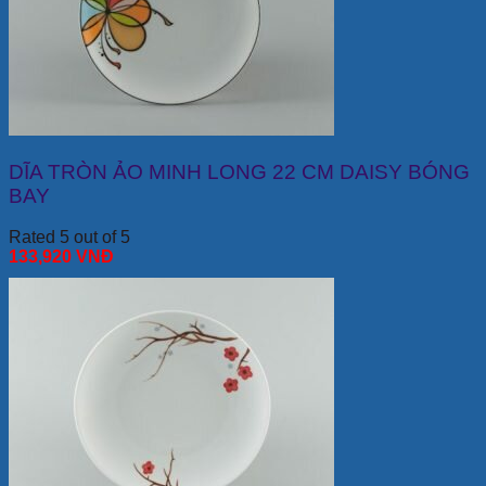
DĨA TRÒN ẢO MINH LONG 22 CM DAISY BÓNG
BAY
Rated 5 out of 5
133,920
VNĐ