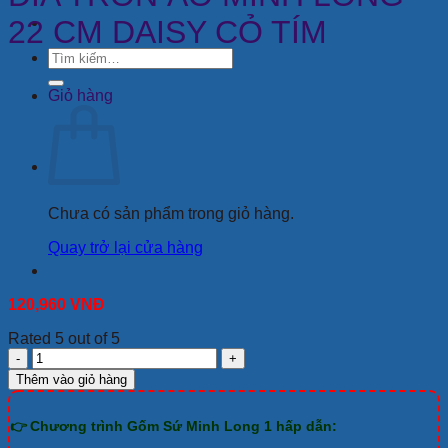
22 CM DAISY CỎ TÍM
Tìm
kiếm:
Giỏ hàng
Chưa có sản phẩm trong giỏ hàng.
Quay trở lại cửa hàng
120,960
VNĐ
Rated 5 out of 5
DĨA
TRÒN
Thêm vào giỏ hàng
ẢO
MINH
👉 Chương trình Gốm Sứ Minh Long 1 hấp dẫn:
LONG
22