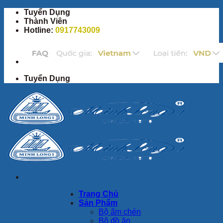
Bỏ
Tuyển Dụng
qua
Thành Viên
nội
Hotline:
0917743009
dung
Tuyển Dụng
Trang Chủ
Sản Phẩm
Bộ ấm chén
Bộ đồ ăn