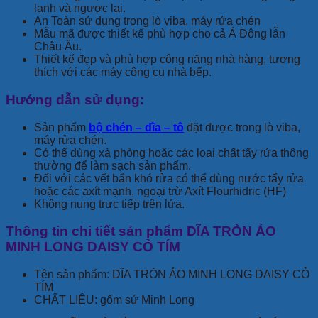
lạnh và ngược lại.
An Toàn sử dụng trong lò viba, máy rửa chén
Mẫu mã được thiết kế phù hợp cho cả Á Đông lẫn
Châu Âu.
Thiết kế đẹp và phù hợp công năng nhà hàng, tương
thích với các máy công cụ nhà bếp.
Hướng dẫn sử dụng:
Sản phẩm
bộ chén – dĩa – tô
đặt được trong lò viba,
máy rửa chén.
Có thể dùng xà phòng hoặc các loại chất tẩy rửa thông
thường để làm sạch sản phẩm.
Đối với các vết bẩn khó rửa có thể dùng nước tẩy rửa
hoặc các axít mạnh, ngoại trừ Axít Flourhidric (HF)
Không nung trực tiếp trên lửa.
Thông tin chi tiết sản phẩm DĨA TRÒN ẢO
MINH LONG DAISY CỎ TÍM
Tên sản phẩm: DĨA TRÒN ẢO MINH LONG DAISY CỎ
TÍM
CHẤT LIỆU: gốm sứ Minh Long