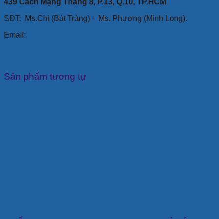
439 Cách Mạng Tháng 8, P.13, Q.10, TP.HCM
SĐT: Ms.Chi (Bát Tràng) -
Ms. Phượng (Minh Long).
Email:
Sản phẩm tương tự