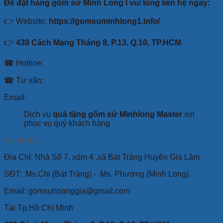
Để đặt hàng gốm sứ Minh Long I vui lòng liên hệ ngay:
👉 Website:
https://gomsuminhlong1.info/
👉
439 Cách Mạng Tháng 8, P.13, Q.10, TP.HCM
☎ Hotline:
☎ Tư vấn:
Email:
Dịch vụ
quà tặng gốm sứ Minhlong Master
xin
phục vụ quý khách hàng
Tại Hà Nội:
Địa Chỉ: Nhà Số 7, xóm 4 ,xã Bát Tràng Huyện Gia Lâm
SĐT:
Ms.Chi (Bát Tràng) -
Ms. Phượng (Minh Long).
Email: gomsuhoanggia@gmail.com
Tại Tp.Hồ Chí Minh