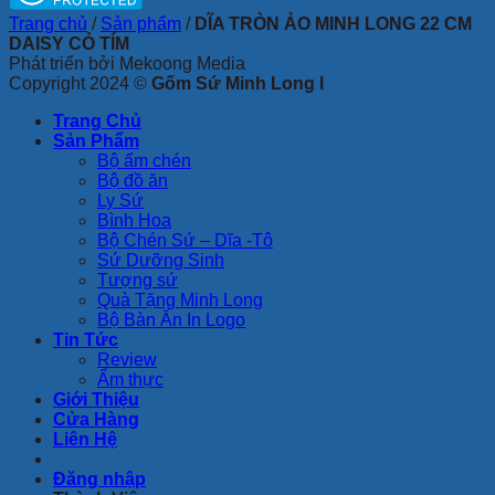
Trang chủ
/
Sản phẩm
/
DĨA TRÒN ẢO MINH LONG 22 CM
DAISY CỎ TÍM
Phát triển bởi Mekoong Media
Copyright 2024 ©
Gốm Sứ Minh Long I
Trang Chủ
Sản Phẩm
Bộ ấm chén
Bộ đồ ăn
Ly Sứ
Bình Hoa
Bộ Chén Sứ – Dĩa -Tô
Sứ Dưỡng Sinh
Tượng sứ
Quà Tặng Minh Long
Bộ Bàn Ăn In Logo
Tin Tức
Review
Ẩm thực
Giới Thiệu
Cửa Hàng
Liên Hệ
Đăng nhập