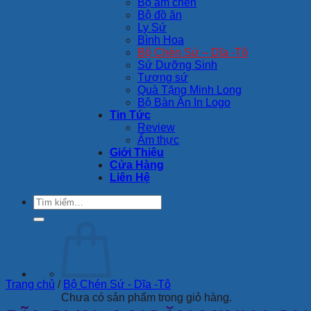
Bộ ấm chén
Bộ đồ ăn
Ly Sứ
Bình Hoa
Bộ Chén Sứ – Dĩa -Tô
Sứ Dưỡng Sinh
Tượng sứ
Quà Tặng Minh Long
Bộ Bàn Ăn In Logo
Tin Tức
Review
Ẩm thực
Giới Thiệu
Cửa Hàng
Liên Hệ
Tìm
kiếm:
Trang chủ
/
Bộ Chén Sứ - Dĩa -Tô
Chưa có sản phẩm trong giỏ hàng.