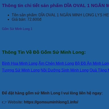
Thông tin chi tiết sản phẩm DĨA OVAL 1 NGĂ
Tên sản phẩm: DĨA OVAL 1 NGĂN MINH LONG LYS 
Giá bán: 72.600đ
Gốm Sứ Minh Long 1
Thông Tin Về Đồ Gốm Sứ Minh Long:
Bình Hoa Minh Long
Ấm Chén Minh Long
Bộ Đồ Ăn Minh Lon
Tượng Sứ Minh Long
Nồi Dưỡng Sinh Minh Long
Quà Tặng 
Để đặt hàng gốm sứ Minh Long I vui lòng liên hệ ngay:
👉 Website:
https://gomsuminhlong1.info/