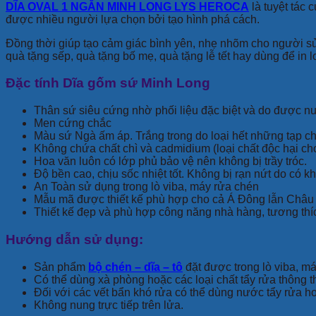
DĨA OVAL 1 NGĂN MINH LONG LYS HEROCA
là tuyệt tác 
được nhiều người lựa chọn bởi tạo hình phá cách.
Đồng thời giúp tạo cảm giác bình yên, nhẹ nhõm cho người sử
quà tặng sếp, quà tặng bố mẹ, quà tặng lễ tết hay dùng để in
Đặc tính Dĩa gốm sứ Minh Long
Thân sứ siêu cứng nhờ phối liệu đặc biệt và do được n
Men cứng chắc
Màu sứ Ngà ấm áp. Trắng trong do loại hết những tạp ch
Không chứa chất chì và cadmidium (loại chất độc hại ch
Hoa văn luôn có lớp phủ bảo vệ nên không bị trầy tróc.
Độ bền cao, chịu sốc nhiệt tốt. Không bị rạn nứt do có 
An Toàn sử dụng trong lò viba, máy rửa chén
Mẫu mã được thiết kế phù hợp cho cả Á Đông lẫn Châu
Thiết kế đẹp và phù hợp công năng nhà hàng, tương thí
Hướng dẫn sử dụng:
Sản phẩm
bộ chén – dĩa – tô
đặt được trong lò viba, m
Có thể dùng xà phòng hoặc các loại chất tẩy rửa thông
Đối với các vết bẩn khó rửa có thể dùng nước tẩy rửa hoặ
Không nung trực tiếp trên lửa.