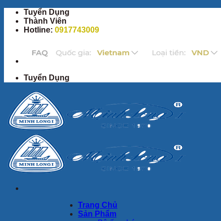
Bỏ
Tuyển Dụng
qua
Thành Viên
nội
Hotline:
0917743009
dung
Tuyển Dụng
Trang Chủ
Sản Phẩm