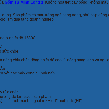
của
Gốm sứ Minh Long 1
. Không họa tiết bay bổng, không mà
 dụng. Sản phẩm có màu trắng ngà sang trọng, phù hợp dùng để
 logo làm quà tặng doanh nghiệp.
ung ở nhiệt độ 1380C.
ất.
o sức khỏe).
khả năng chịu chấn động nhiệt độ cao từ nóng sang lạnh và ngượ
 Âu.
ch với các máy công cụ nhà bếp.
áy rửa chén.
 thường để làm sạch sản phẩm.
c các axít mạnh, ngoại trừ Axít Flourhidric (HF)