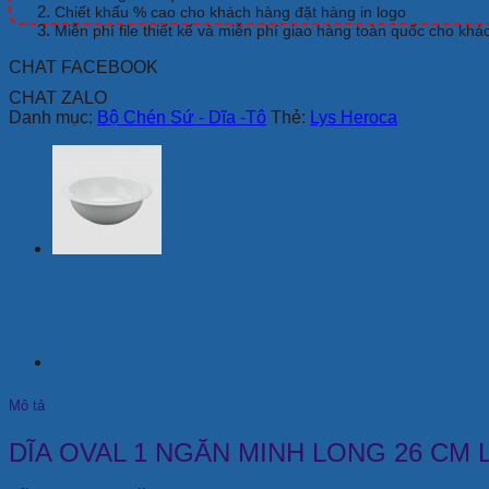
CM
Chiết khấu % cao cho khách hàng đặt hàng in logo
LYS
Miễn phí file thiết kế và miễn phí giao hàng toàn quốc cho khá
HEROCA
CHAT FACEBOOK
số
lượng
CHAT ZALO
Danh mục:
Bộ Chén Sứ - Dĩa -Tô
Thẻ:
Lys Heroca
Mô tả
DĨA OVAL 1 NGĂN MINH LONG 26 CM