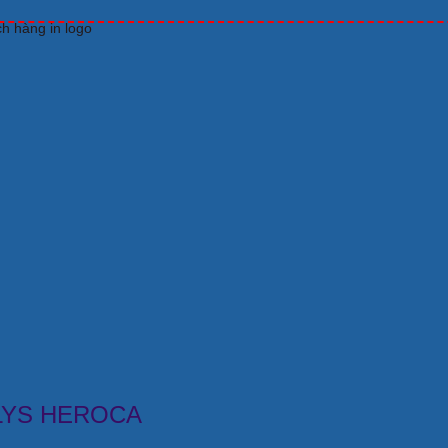
ch hàng in logo
 LYS HEROCA