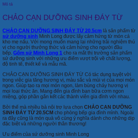
Mô tả
CHẢO CẠN DƯỠNG SINH ĐÁY TỪ
CHẢO CẠN DƯỠNG SINH ĐÁY TỪ 20.5cm
là sản phẩm từ
sứ dưỡng sinh
Minh Long được lấy cảm hứng từ món cá
kho mẹ nấu. Với mong muốn mang lại những trải nghiệm thú
vị cho người thưởng thức và cảm hứng cho người đầu
bếp.
Gốm sứ Minh Long 1
cho ra mắt thị trường sản phẩm
sứ dưỡng sinh với những ưu điểm vượt trội về chất lượng,
độ tinh tế, thiết kế và mẫu mã.
CHẢO CẠN DƯỠNG SINH ĐÁY TỪ Có tác dụng tuyệt vời
trong việc gia tăng hương vị, màu sắc và mùi vị của mọi món
ngon. Giúp tạo ra mọi món ngon, làm bùng cháy hương vị
mọi loại thức ăn. Mang đến gia đình bạn bữa cơm ngon
miệng, góp phần gắn kết các thành viên gia đình với nhau.
Bởi thế mà nhiều bà nội trợ lựa chọn
CHẢO CẠN DƯỠNG
SINH ĐÁY TỪ 20.5CM
cho phòng bếp gia đình mình. Ngoài
ra đây cũng là món quà vô cùng ý nghĩa dành cho những dịp
đặc biệt và những người thân thương!
Ưu điểm của sứ dưỡng sinh Minh Long