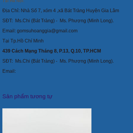
Tại Hà Nội:
Địa Chỉ: Nhà Số 7, xóm 4 ,xã Bát Tràng Huyện Gia Lâm
SĐT:
Ms.Chi (Bát Tràng) -
Ms. Phượng (Minh Long).
Email: gomsuhoanggia@gmail.com
Tại Tp.Hồ Chí Minh
439 Cách Mạng Tháng 8, P.13, Q.10, TP.HCM
SĐT: Ms.Chi (Bát Tràng) -
Ms. Phượng (Minh Long).
Email:
Sản phẩm tương tự