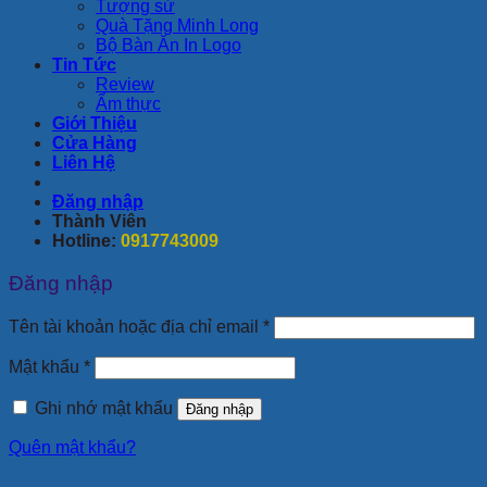
Tượng sứ
Quà Tặng Minh Long
Bộ Bàn Ăn In Logo
Tin Tức
Review
Ẩm thực
Giới Thiệu
Cửa Hàng
Liên Hệ
Đăng nhập
Thành Viên
Hotline:
0917743009
Đăng nhập
Tên tài khoản hoặc địa chỉ email
*
Mật khẩu
*
Ghi nhớ mật khẩu
Đăng nhập
Quên mật khẩu?