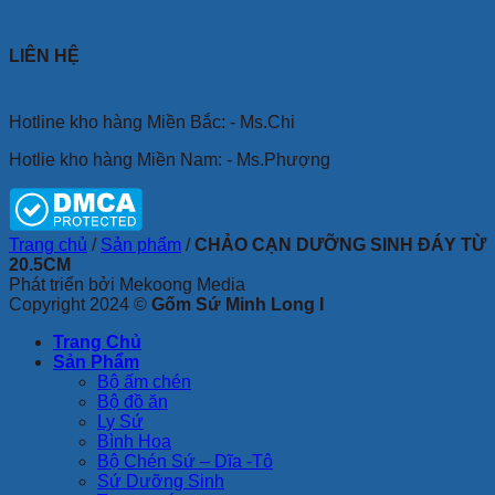
LIÊN HỆ
Hotline kho hàng Miền Bắc: - Ms.Chi
Hotlie kho hàng Miền Nam: - Ms.Phượng
Trang chủ
/
Sản phẩm
/
CHẢO CẠN DƯỠNG SINH ĐÁY TỪ
20.5CM
Phát triển bởi Mekoong Media
Copyright 2024 ©
Gốm Sứ Minh Long I
Trang Chủ
Sản Phẩm
Bộ ấm chén
Bộ đồ ăn
Ly Sứ
Bình Hoa
Bộ Chén Sứ – Dĩa -Tô
Sứ Dưỡng Sinh