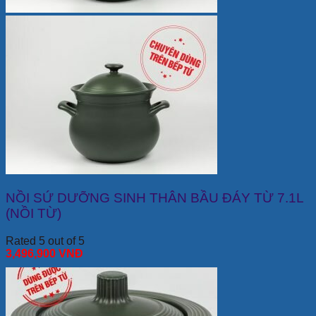
NỒI SỨ DƯỠNG SINH THÂN BẦU ĐÁY TỪ 7.1L
(NỒI TỪ)
Rated 5 out of 5
3,496,900
VNĐ