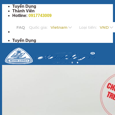
Chuyển
Tuyển Dụng
đến
Thành Viên
nội
Hotline:
0917743009
dung
Tuyển Dụng
Trang Chủ
Sản Phẩm
Bộ ấm chén
Bộ đồ ăn