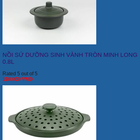
NỒI SỨ DƯỠNG SINH VÀNH TRÒN MINH LONG
0.8L
Rated 5 out of 5
198,000
VNĐ