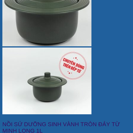
NỒI SỨ DƯỠNG SINH VÀNH TRÒN ĐÁY TỪ
MINH LONG 1L