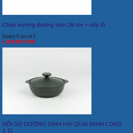
Chảo nướng dưỡng sinh 28 cm + nắp lỗ
Rated 5 out of 5
1,306,800
VNĐ
NỒI SỨ DƯỠNG SINH HAI QUAI MINH LONG
1.1L