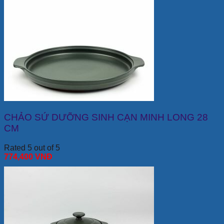
CHẢO SỨ DƯỠNG SINH CẠN MINH LONG 28
CM
Rated 5 out of 5
774,400
VNĐ