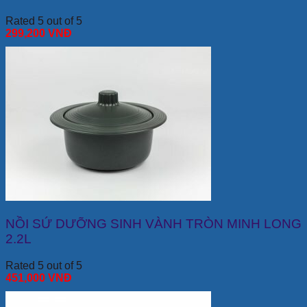
Rated 5 out of 5
299,200
VNĐ
NỒI SỨ DƯỠNG SINH VÀNH TRÒN MINH LONG
2.2L
Rated 5 out of 5
451,000
VNĐ