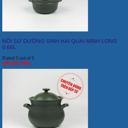
NỒI SỨ DƯỠNG SINH HAI QUAI MINH LONG
0.65L
Rated 5 out of 5
198,000
VNĐ