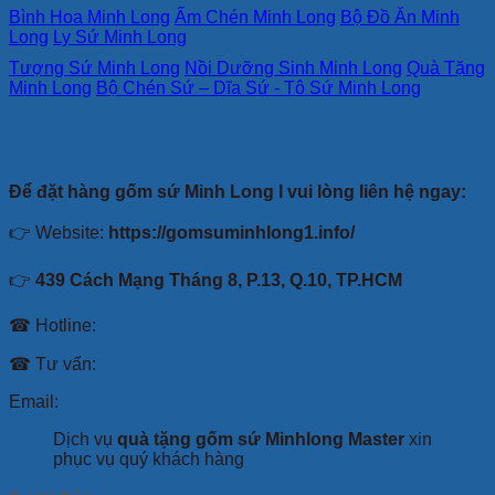
Bình Hoa Minh Long
Ấm Chén Minh Long
Bộ Đồ Ăn Minh
Long
Ly Sứ Minh Long
Tượng Sứ Minh Long
Nồi Dưỡng Sinh Minh Long
Quà Tặng
Minh Long
Bộ Chén Sứ – Dĩa Sứ - Tô Sứ Minh Long
Để đặt hàng gốm sứ Minh Long I vui lòng liên hệ ngay:
👉 Website:
https://gomsuminhlong1.info/
👉
439 Cách Mạng Tháng 8, P.13, Q.10, TP.HCM
☎ Hotline:
☎ Tư vấn:
Email:
Dịch vụ
quà tặng gốm sứ Minhlong Master
xin
phục vụ quý khách hàng