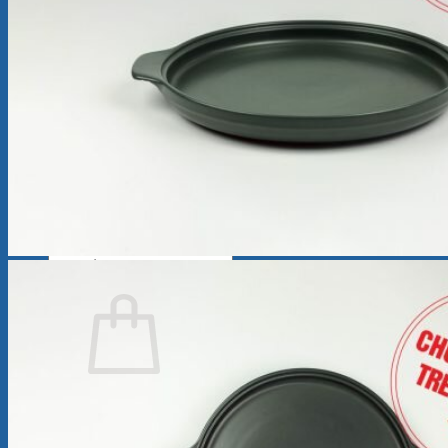
Ly Sứ
Bình Hoa
Bộ Chén Sứ – Dĩa -Tô
Sứ Dưỡng Sinh
Tượng sứ
Quà Tặng Minh Long
Bộ Bàn Ăn In Logo
Tin Tức
Review
Ẩm thực
Giới Thiệu
Cửa Hàng
Liên Hệ
Tìm
kiếm:
Chưa có sản phẩm trong giỏ hàng.
Quay trở lại cửa hàng