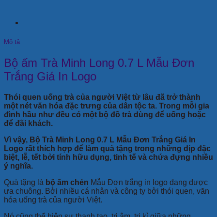
Mô tả
Bộ ấm Trà Minh Long 0.7 L Mẫu Đơn
Trắng Giá In Logo
Thói quen uống trà của người Việt từ lâu đã trở thành
một nét văn hóa đặc trưng của dân tộc ta. Trong mỗi gia
đình hầu như đều có một bộ đồ trà dùng để uống hoặc
để đãi khách.
Vì vậy, Bộ Trà Minh Long 0.7 L Mẫu Đơn Trắng Giá In
Logo rất thích hợp để làm quà tặng trong những dịp đặc
biệt, lễ, tết bởi tính hữu dụng, tinh tế và chứa đựng nhiều
ý nghĩa.
Quà tặng là
bộ ấm chén
Mẫu Đơn trắng in logo đang được
ưa chuông. Bởi nhiều cá nhân và công ty bởi thói quen, văn
hóa uống trà của người Việt.
Nó cũng thể hiện sự thanh tao, tri âm, tri kỉ giữa những