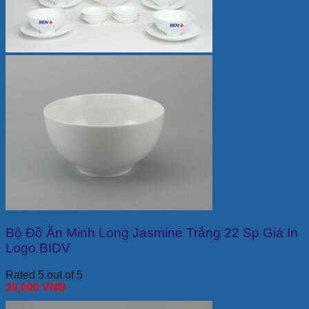
Bộ Đồ Ăn Minh Long Jasmine Trắng 22 Sp Giá In
Logo BIDV
Rated 5 out of 5
30,000
VNĐ