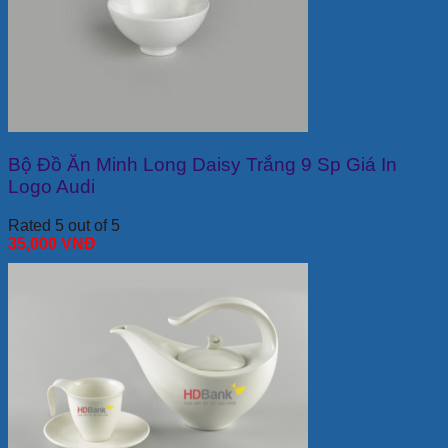
Bộ Đồ Ăn Minh Long Daisy Trắng 9 Sp Giá In
Logo Audi
Rated 5 out of 5
35,000
VNĐ