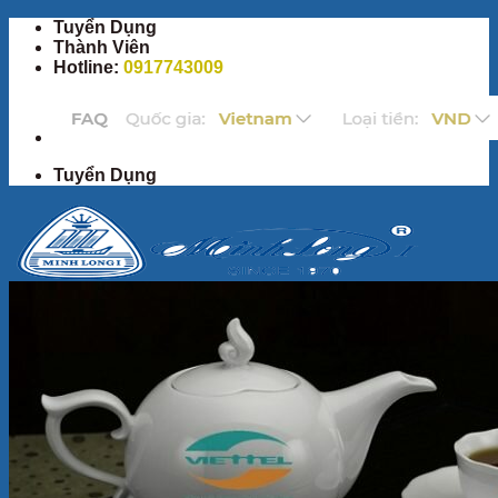
Bỏ
Tuyển Dụng
qua
Thành Viên
nội
Hotline:
0917743009
dung
Tuyển Dụng
Trang Chủ
Sản Phẩm
Bộ ấm chén
Bộ đồ ăn