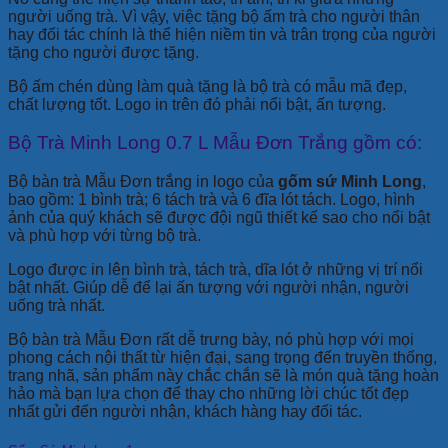
người uống trà. Vì vậy, việc tặng bộ ấm trà cho người thân
hay đối tác chính là thể hiện niềm tin và trân trọng của người
tặng cho người được tặng.
Bộ ấm chén dùng làm quà tặng là bộ trà có mẫu mã đẹp,
chất lượng tốt. Logo in trên đó phải nổi bật, ấn tượng.
Bộ Trà Minh Long 0.7 L Mẫu Đơn Trắng gồm có:
Bộ bàn trà Mẫu Đơn trắng in logo của
gốm sứ Minh Long
,
bao gồm: 1 bình trà; 6 tách trà và 6 đĩa lót tách. Logo, hình
ảnh của quý khách sẽ được đội ngũ thiết kế sao cho nổi bật
và phù hợp với từng bộ trà.
Logo được in lên bình trà, tách trà, dĩa lót ở những vị trí nổi
bật nhất. Giúp dễ để lại ấn tượng với người nhận, người
uống trà nhất.
Bộ bàn trà Mẫu Đơn rất dễ trưng bày, nó phù hợp với mọi
phong cách nội thất từ hiện đại, sang trọng đến truyền thống,
trang nhã, sản phẩm này chắc chắn sẽ là món quà tặng hoàn
hảo mà bạn lựa chọn để thay cho những lời chúc tốt đẹp
nhất gửi đến người nhận, khách hàng hay đối tác.