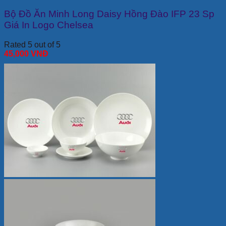
Bộ Đồ Ăn Minh Long Daisy Hồng Đào IFP 23 Sp
Giá In Logo Chelsea
Rated 5 out of 5
45,000
VNĐ