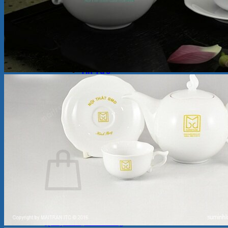
Ly Sứ
Bình Hoa
Bộ Chén Sứ – Dĩa -Tô
Sứ Dưỡng Sinh
Tượng sứ
Quà Tặng Minh Long
Bộ Bàn Ăn In Logo
Tin Tức
Review
Ẩm thực
Giới Thiệu
Cửa Hàng
Liên Hệ
Tìm
kiếm:
Chưa có sản phẩm trong giỏ hàng.
Quay trở lại cửa hàng