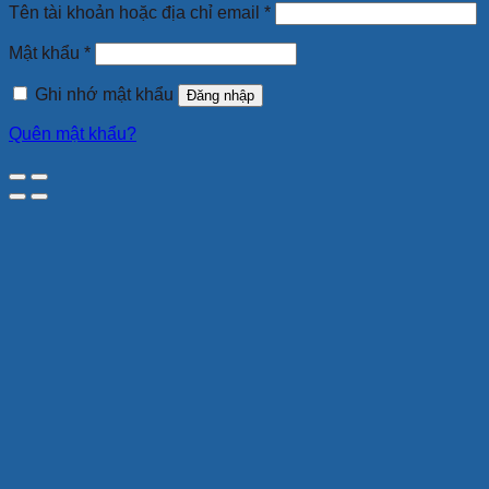
Bắt
Tên tài khoản hoặc địa chỉ email
*
buộc
Bắt
Mật khẩu
*
buộc
Ghi nhớ mật khẩu
Đăng nhập
Quên mật khẩu?