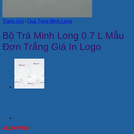
Trang chủ
/
Quà Tặng Minh Long
Bộ Trà Minh Long 0.7 L Mẫu
Đơn Trắng Giá In Logo
45,000
VNĐ