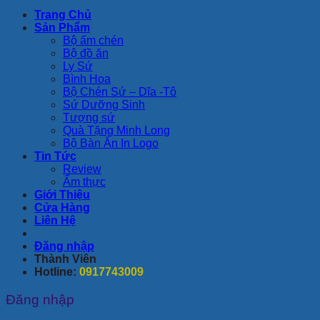
Trang Chủ
Sản Phẩm
Bộ ấm chén
Bộ đồ ăn
Ly Sứ
Bình Hoa
Bộ Chén Sứ – Dĩa -Tô
Sứ Dưỡng Sinh
Tượng sứ
Quà Tặng Minh Long
Bộ Bàn Ăn In Logo
Tin Tức
Review
Ẩm thực
Giới Thiệu
Cửa Hàng
Liên Hệ
Đăng nhập
Thành Viên
Hotline:
0917743009
Đăng nhập