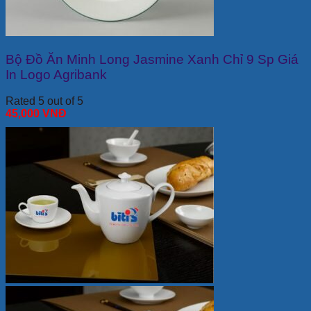
Bộ Đồ Ăn Minh Long Jasmine Xanh Chỉ 9 Sp Giá
In Logo Agribank
Rated 5 out of 5
45,000
VNĐ