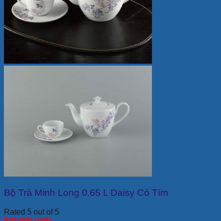
Bộ Trà Minh Long 0.65 L Daisy Cỏ Tím
Rated 5 out of 5
820,800
VNĐ