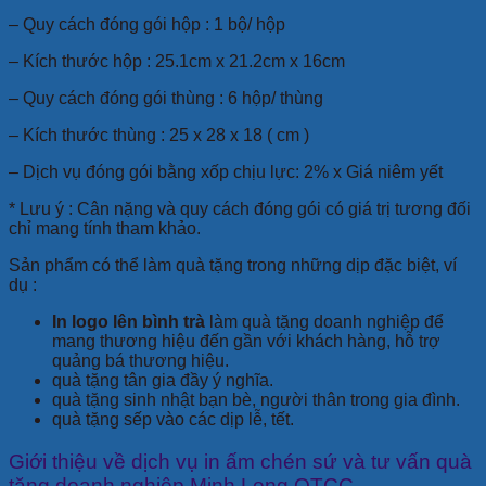
– Quy cách đóng gói hộp : 1 bộ/ hộp
– Kích thước hộp : 25.1cm x 21.2cm x 16cm
– Quy cách đóng gói thùng : 6 hộp/ thùng
– Kích thước thùng : 25 x 28 x 18 ( cm )
– Dịch vụ đóng gói bằng xốp chịu lực: 2% x Giá niêm yết
* Lưu ý : Cân nặng và quy cách đóng gói có giá trị tương đối
chỉ mang tính tham khảo.
Sản phẩm có thể làm quà tặng trong những dịp đặc biệt, ví
dụ :
In logo lên bình trà
làm quà tặng doanh nghiệp để
mang thương hiệu đến gần với khách hàng, hỗ trợ
quảng bá thương hiệu.
quà tặng tân gia đầy ý nghĩa.
quà tặng sinh nhật bạn bè, người thân trong gia đình.
quà tặng sếp vào các dịp lễ, tết.
Giới thiệu về dịch vụ in ấm chén sứ và tư vấn quà
tặng doanh nghiệp Minh Long QTCC