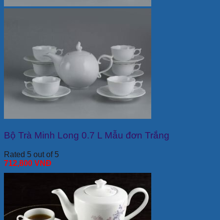
Bộ Trà Minh Long 0.7 L Mẫu đơn Trắng
Rated 5 out of 5
712,800
VNĐ