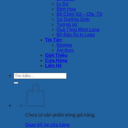
Ly Sứ
Bình Hoa
Bộ Chén Sứ – Dĩa -Tô
Sứ Dưỡng Sinh
Tượng sứ
Quà Tặng Minh Long
Bộ Bàn Ăn In Logo
Tin Tức
Review
Ẩm thực
Giới Thiệu
Cửa Hàng
Liên Hệ
Tìm
kiếm:
Chưa có sản phẩm trong giỏ hàng.
Quay trở lại cửa hàng