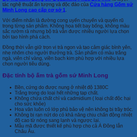
tác nghệ thuật ấn tượng và độc đáo của
Cửa hàng Gốm sứ
Minh Long cao cấp cơ sở 1
.
Với điểm nhấn là đường cong uyển chuyển và quyến rũ
trong từng sản phẩm. Không họa tiết bay bổng, không màu
sắc rườm rà nhưng bộ trà vẫn được nhiều người lựa chọn
bởi tạo hình phá cách.
Đồng thời vẫn giữ trọn vị trà ngon và tạo cảm giác bình yên,
nhẹ nhõm cho người thưởng trà. Sản phẩm có màu trắng
ngà, viên chỉ vàng, viền bạch kim phù hợp với nhiều lựa
chọn người tiêu dùng.
Đặc tính bộ ấm trà gốm sứ Minh Long
Bền, cứng do được nung ở nhiệt độ 1380C
Trắng trong do loại hết những tạp chất.
Không chứa chất chì và cadmidium ( loại chất độc hại
cho sức khỏe)
Hoa văn luôn có lớp phủ bảo vệ nên không bị trầy tróc.
Không bị rạn nứt do có khả năng chịu chấn động nhiệt
độ cao từ nóng sang lạnh và ngược lại.
Mẫu mã được thiết kế phù hợp cho cả Á Đông lẫn
Châu Âu.