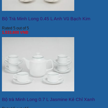
Bộ Trà Minh Long 0.45 L Anh Vũ Bạch Kim
Rated 5 out of 5
1,533,600
VNĐ
Bộ trà Minh Long 0.7 L Jasmine Kẻ Chỉ Xanh