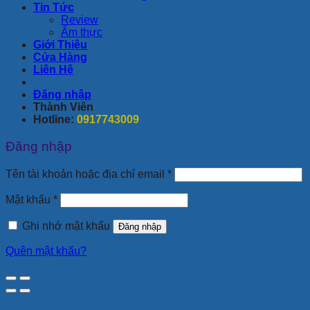
Tin Tức
Review
Ẩm thực
Giới Thiệu
Cửa Hàng
Liên Hệ
Đăng nhập
Thành Viên
Hotline:
0917743009
Đăng nhập
Bắt
Tên tài khoản hoặc địa chỉ email
*
buộc
Bắt
Mật khẩu
*
buộc
Ghi nhớ mật khẩu
Đăng nhập
Quên mật khẩu?