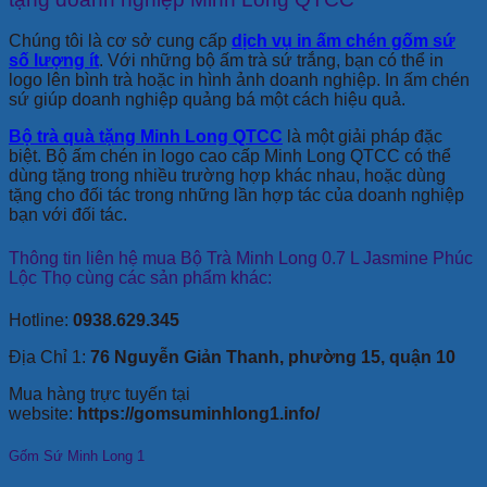
Chúng tôi là cơ sở cung cấp
dịch vụ in ấm chén gốm sứ
số lượng ít
. Với những bộ ấm trà sứ trắng, bạn có thể in
logo lên bình trà hoặc in hình ảnh doanh nghiệp. In ấm chén
sứ giúp doanh nghiệp quảng bá một cách hiệu quả.
Bộ trà quà tặng Minh Long QTCC
là một giải pháp đặc
biệt. Bộ ấm chén in logo cao cấp Minh Long QTCC có thể
dùng tặng trong nhiều trường hợp khác nhau, hoặc dùng
tặng cho đối tác trong những lần hợp tác của doanh nghiệp
bạn với đối tác.
Thông tin liên hệ mua Bộ Trà Minh Long 0.7 L Jasmine Phúc
Lộc Thọ cùng các sản phẩm khác:
Hotline:
0938.629.345
Địa Chỉ 1:
76 Nguyễn Giản Thanh, phường 15, quận 10
Mua hàng trực tuyến tại
website:
https://gomsuminhlong1.info/
Gốm Sứ Minh Long 1