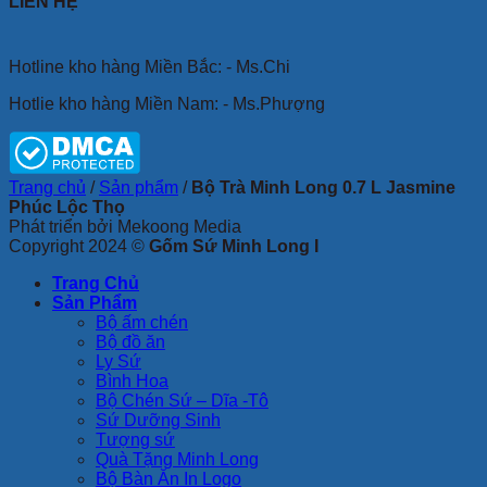
LIÊN HỆ
Hotline kho hàng Miền Bắc: - Ms.Chi
Hotlie kho hàng Miền Nam: - Ms.Phượng
Trang chủ
/
Sản phẩm
/
Bộ Trà Minh Long 0.7 L Jasmine
Phúc Lộc Thọ
Phát triển bởi Mekoong Media
Copyright 2024 ©
Gốm Sứ Minh Long I
Trang Chủ
Sản Phẩm
Bộ ấm chén
Bộ đồ ăn
Ly Sứ
Bình Hoa
Bộ Chén Sứ – Dĩa -Tô
Sứ Dưỡng Sinh
Tượng sứ
Quà Tặng Minh Long
Bộ Bàn Ăn In Logo