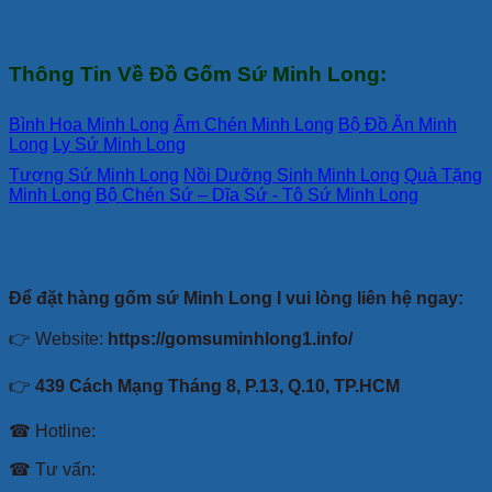
Thông Tin Về Đồ Gốm Sứ Minh Long:
Bình Hoa Minh Long
Ấm Chén Minh Long
Bộ Đồ Ăn Minh
Long
Ly Sứ Minh Long
Tượng Sứ Minh Long
Nồi Dưỡng Sinh Minh Long
Quà Tặng
Minh Long
Bộ Chén Sứ – Dĩa Sứ - Tô Sứ Minh Long
Để đặt hàng gốm sứ Minh Long I vui lòng liên hệ ngay:
👉 Website:
https://gomsuminhlong1.info/
👉
439 Cách Mạng Tháng 8, P.13, Q.10, TP.HCM
☎ Hotline:
☎ Tư vấn: