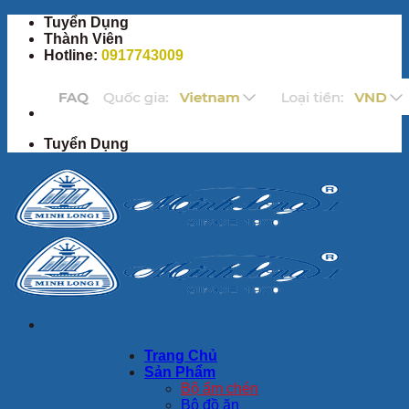
Bỏ
Tuyển Dụng
qua
Thành Viên
nội
Hotline:
0917743009
dung
Tuyển Dụng
Trang Chủ
Sản Phẩm
Bộ ấm chén
Bộ đồ ăn