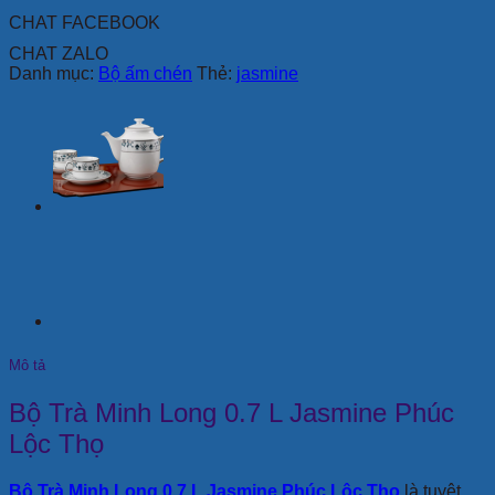
số
CHAT FACEBOOK
lượng
CHAT ZALO
Danh mục:
Bộ ấm chén
Thẻ:
jasmine
Mô tả
Bộ Trà Minh Long 0.7 L Jasmine Phúc
Lộc Thọ
Bộ Trà Minh Long 0.7 L Jasmine Phúc Lộc Thọ
là tuyệt