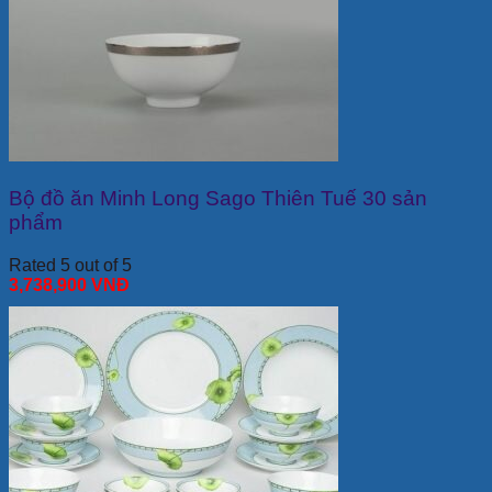
Bộ đồ ăn Minh Long Sago Thiên Tuế 30 sản
phẩm
Rated 5 out of 5
3,738,900
VNĐ