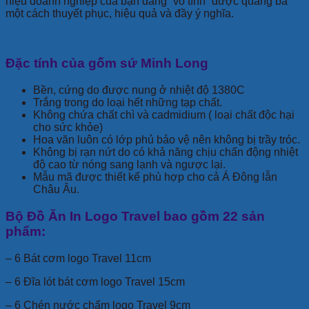
hiệu doanh nghiệp của bạn đang “vô tình” được quảng bá
một cách thuyết phục, hiệu quả và đầy ý nghĩa.
Đặc tính của gốm sứ Minh Long
Bền, cứng do được nung ở nhiệt độ 1380C
Trắng trong do loại hết những tạp chất.
Không chứa chất chì và cadmidium ( loại chất độc hại
cho sức khỏe)
Hoa văn luôn có lớp phủ bảo vệ nên không bị trầy tróc.
Không bị rạn nứt do có khả năng chịu chấn động nhiệt
độ cao từ nóng sang lạnh và ngược lại.
Mẫu mã được thiết kế phù hợp cho cả Á Đông lẫn
Châu Âu.
Bộ Đồ Ăn In Logo Travel bao gồm 22 sản
phẩm:
– 6 Bát cơm logo Travel 11cm
– 6 Đĩa lót bát cơm logo Travel 15cm
– 6 Chén nước chấm logo Travel 9cm