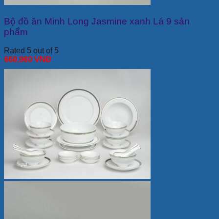
Bộ đồ ăn Minh Long Jasmine xanh Lá 9 sản
phẩm
Rated 5 out of 5
660,960
VNĐ