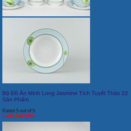
Bộ Đồ Ăn Minh Long Jasmine Tích Tuyết Thảo 22
Sản Phẩm
Rated 5 out of 5
1,434,240
VNĐ