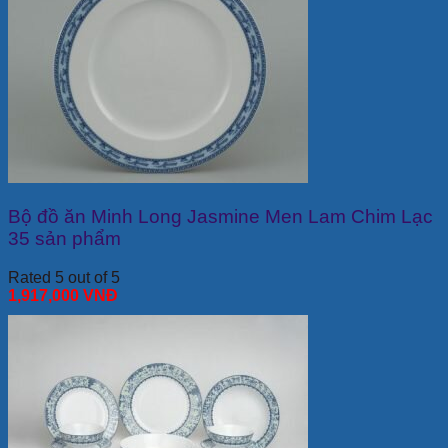
Bộ đồ ăn Minh Long Jasmine Men Lam Chim Lạc
35 sản phẩm
Rated 5 out of 5
1,917,000
VNĐ