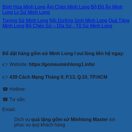
Bình Hoa Minh Long
Ấm Chén Minh Long
Bộ Đồ Ăn Minh
Long
Ly Sứ Minh Long
Tượng Sứ Minh Long
Nồi Dưỡng Sinh Minh Long
Quà Tặng
Minh Long
Bộ Chén Sứ – Dĩa Sứ - Tô Sứ Minh Long
Để đặt hàng gốm sứ Minh Long I vui lòng liên hệ ngay:
👉 Website:
https://gomsuminhlong1.info/
👉
439 Cách Mạng Tháng 8, P.13, Q.10, TP.HCM
☎ Hotline:
☎ Tư vấn:
Email:
Dịch vụ
quà tặng gốm sứ Minhlong Master
xin
phục vụ quý khách hàng