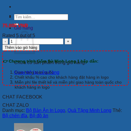
Tìm
kiếm:
75,000
VNĐ
Giỏ hàng
Rated 5 out of 5
Bộ
Đồ
Thêm vào giỏ hàng
Ăn
Minh
👉 Chương trình Gốm Sứ Minh Long 1 hấp dẫn:
Long
Chưa có sản phẩm trong giỏ hàng.
Tulip
Ngà
Quay trở lại cửa hàng
Giao hàng toàn quốc
22
Chiết khấu % cao cho khách hàng đặt hàng in logo
Sp
Miễn phí file thiết kế và miễn phí giao hàng toàn quốc cho
khách hàng in logo
Giá
In
CHAT FACEBOOK
Logo
Travel
CHAT ZALO
số
Danh mục:
Bộ Bàn Ăn In Logo
,
Quà Tặng Minh Long
Thẻ:
lượng
Bộ chén đĩa
,
Bộ đồ ăn