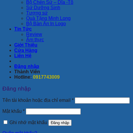
Bộ Chén Sứ – Dĩa -Tô
Sứ Dưỡng Sinh
Tượng sứ
Quà Tặng Minh Long
Bộ Bàn Ăn In Logo
Tin Tức
Review
Ẩm thực
Giới Thiệu
Cửa Hàng
Liên Hệ
Đăng nhập
Thành Viên
Hotline:
0917743009
Đăng nhập
Bắt
Tên tài khoản hoặc địa chỉ email
*
buộc
Bắt
Mật khẩu
*
buộc
Ghi nhớ mật khẩu
Đăng nhập