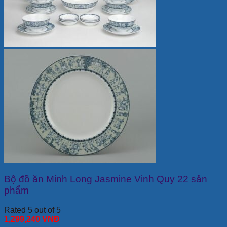
Bộ đồ ăn Minh Long Jasmine Vinh Quy 22 sản
phẩm
Rated 5 out of 5
1,299,240
VNĐ