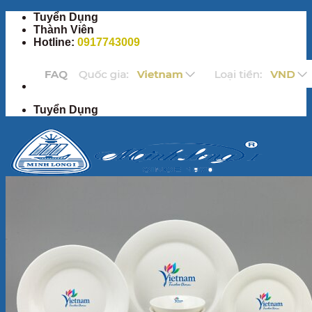
Bỏ
Tuyển Dụng
qua
Thành Viên
nội
Hotline:
0917743009
dung
Tuyển Dụng
Trang Chủ
Sản Phẩm
Bộ ấm chén
Bộ đồ ăn