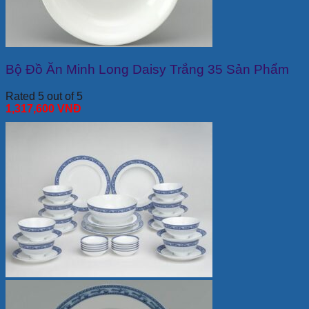
Bộ Đồ Ăn Minh Long Daisy Trắng 35 Sản Phẩm
Rated 5 out of 5
1,317,600
VNĐ