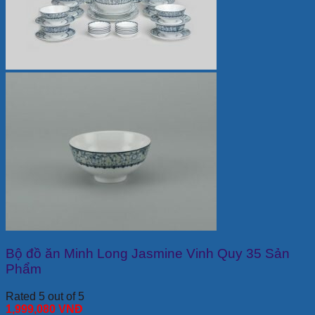
Bộ đồ ăn Minh Long Jasmine Vinh Quy 35 Sản
Phẩm
Rated 5 out of 5
1,999,080
VNĐ