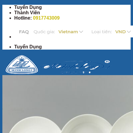
Bỏ
Tuyển Dụng
qua
Thành Viên
nội
Hotline:
0917743009
dung
Tuyển Dụng
Trang Chủ
Sản Phẩm
Bộ ấm chén
Bộ đồ ăn