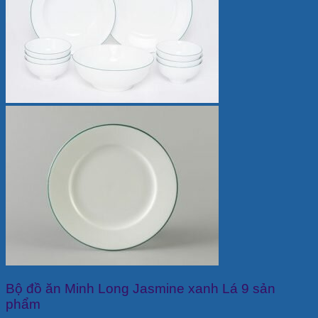
Bộ đồ ăn Minh Long Jasmine xanh Lá 9 sản
phẩm