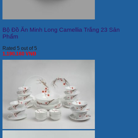
Bộ Đồ Ăn Minh Long Camellia Trắng 23 Sản
Phẩm
Rated 5 out of 5
1,190,160
VNĐ