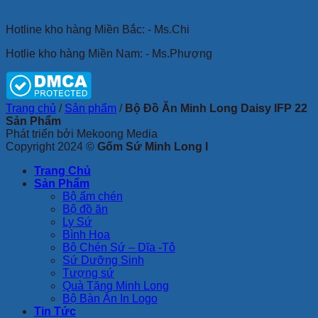
Hotline kho hàng Miền Bắc: - Ms.Chi
Hotlie kho hàng Miền Nam: - Ms.Phượng
Trang chủ
/
Sản phẩm
/
Bộ Đồ Ăn Minh Long Daisy IFP 22
Sản Phẩm
Phát triển bởi Mekoong Media
Copyright 2024 ©
Gốm Sứ Minh Long I
Trang Chủ
Sản Phẩm
Bộ ấm chén
Bộ đồ ăn
Ly Sứ
Bình Hoa
Bộ Chén Sứ – Dĩa -Tô
Sứ Dưỡng Sinh
Tượng sứ
Quà Tặng Minh Long
Bộ Bàn Ăn In Logo
Tin Tức