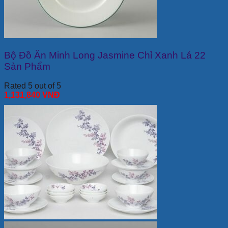
Bộ Đồ Ăn Minh Long Jasmine Chỉ Xanh Lá 22
Sản Phẩm
Rated 5 out of 5
1,131,840
VNĐ