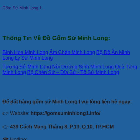
Gốm Sứ Minh Long 1
Thông Tin Về Đồ Gốm Sứ Minh Long:
Bình Hoa Minh Long
Ấm Chén Minh Long
Bộ Đồ Ăn Minh
Long
Ly Sứ Minh Long
Tượng Sứ Minh Long
Nồi Dưỡng Sinh Minh Long
Quà Tặng
Minh Long
Bộ Chén Sứ – Dĩa Sứ - Tô Sứ Minh Long
Để đặt hàng gốm sứ Minh Long I vui lòng liên hệ ngay:
👉 Website:
https://gomsuminhlong1.info/
👉
439 Cách Mạng Tháng 8, P.13, Q.10, TP.HCM
☎ Hotline: