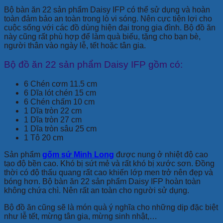
Bộ bàn ăn 22 sản phẩm Daisy IFP có thể sử dụng và hoàn
toàn đảm bảo an toàn trong lò vi sóng. Nên cực tiện lợi cho
cuộc sống với các đồ dùng hiện đại trong gia đình. Bộ đồ ăn
này cũng rất phù hợp để làm quà biếu, tặng cho bạn bè,
người thân vào ngày lễ, tết hoặc tân gia.
Bộ đồ ăn 22 sản phẩm Daisy IFP gồm có:
6 Chén cơm 11.5 cm
6 Dĩa lót chén 15 cm
6 Chén chấm 10 cm
1 Dĩa tròn 22 cm
1 Dĩa tròn 27 cm
1 Dĩa tròn sâu 25 cm
1 Tô 20 cm
Sản phẩm
gốm sứ Minh Long
được nung ở nhiệt độ cao
tạo độ bền cao. Khó bị sứt mẻ và rất khó bị xước sơn. Đồng
thời có độ thấu quang rất cao khiến lớp men trở nên đẹp và
bóng hơn. Bộ bàn ăn 22 sản phẩm Daisy IFP hoàn toàn
không chứa chì. Nên rất an toàn cho người sử dụng.
Bộ đồ ăn cũng sẽ là món quà ý nghĩa cho những dịp đặc biệt
như lễ tết, mừng tân gia, mừng sinh nhật,…