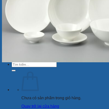
Ly Sứ
Bình Hoa
Bộ Chén Sứ – Dĩa -Tô
Sứ Dưỡng Sinh
Tượng sứ
Quà Tặng Minh Long
Bộ Bàn Ăn In Logo
Tin Tức
Review
Ẩm thực
Giới Thiệu
Cửa Hàng
Liên Hệ
Tìm
kiếm:
Chưa có sản phẩm trong giỏ hàng.
Quay trở lại cửa hàng