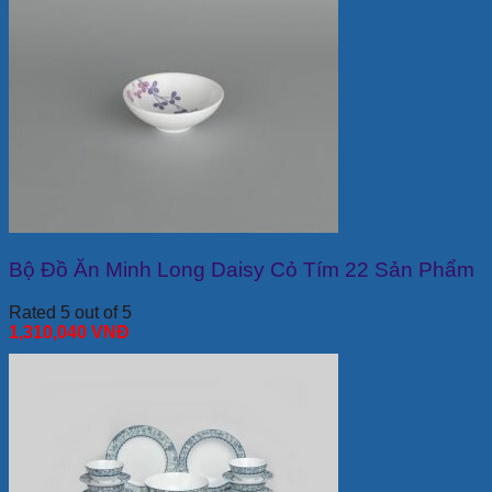
Bộ Đồ Ăn Minh Long Daisy Cỏ Tím 22 Sản Phẩm
Rated 5 out of 5
1,310,040
VNĐ