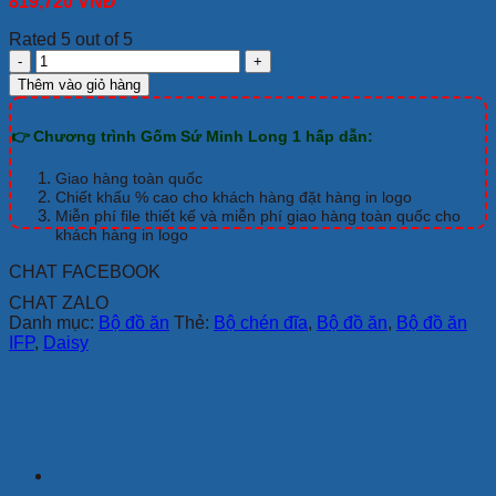
819,720
VNĐ
Rated 5 out of 5
Bộ
Đồ
Thêm vào giỏ hàng
Ăn
Minh
👉 Chương trình Gốm Sứ Minh Long 1 hấp dẫn:
Long
Daisy
IFP
Giao hàng toàn quốc
22
Chiết khấu % cao cho khách hàng đặt hàng in logo
Sản
Miễn phí file thiết kế và miễn phí giao hàng toàn quốc cho
khách hàng in logo
Phẩm
số
CHAT FACEBOOK
lượng
CHAT ZALO
Danh mục:
Bộ đồ ăn
Thẻ:
Bộ chén đĩa
,
Bộ đồ ăn
,
Bộ đồ ăn
IFP
,
Daisy