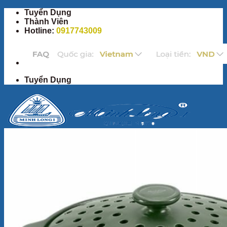
Bỏ
Tuyển Dụng
qua
Thành Viên
nội
Hotline:
0917743009
dung
Tuyển Dụng
Trang Chủ
Sản Phẩm
Bộ ấm chén
Bộ đồ ăn