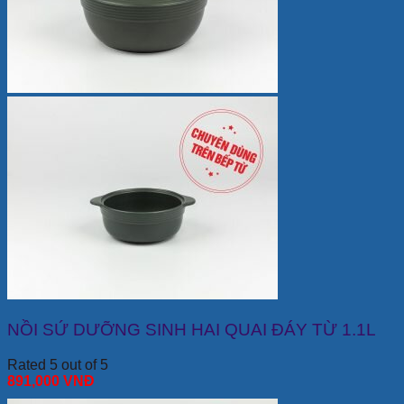
NỒI SỨ DƯỠNG SINH HAI QUAI ĐÁY TỪ 1.1L
Rated 5 out of 5
891,000
VNĐ