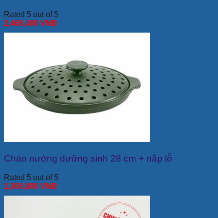
Rated 5 out of 5
2,468,400
VNĐ
Chảo nướng dưỡng sinh 28 cm + nắp lỗ
Rated 5 out of 5
1,306,800
VNĐ