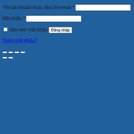
Bắt
Tên tài khoản hoặc địa chỉ email
*
buộc
Bắt
Mật khẩu
*
buộc
Ghi nhớ mật khẩu
Đăng nhập
Quên mật khẩu?