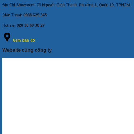
Địa Chỉ Showroom: 76 Nguyễn Giản Thanh, Phường 1, Quận 10, TPHCM
.
Điện Thoại:
0938.629.345
Hotline:
028 38 68 38 27
Xem bản đồ
Website cùng công ty