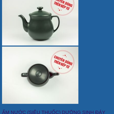
ẤM NƯỚC (SIÊU THUỐC) DƯỠNG SINH ĐÁY