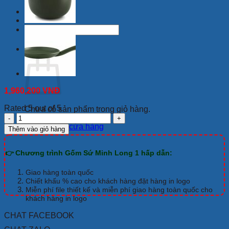
Tìm
kiếm:
Giỏ hàng
1,960,200
VNĐ
Rated 5 out of 5
Chưa có sản phẩm trong giỏ hàng.
Chảo
nướng
Quay trở lại cửa hàng
Thêm vào giỏ hàng
dưỡng
sinh
👉 Chương trình Gốm Sứ Minh Long 1 hấp dẫn:
34cm
+
nắp
Giao hàng toàn quốc
có
Chiết khấu % cao cho khách hàng đặt hàng in logo
lỗ
Miễn phí file thiết kế và miễn phí giao hàng toàn quốc cho
khách hàng in logo
số
lượng
CHAT FACEBOOK