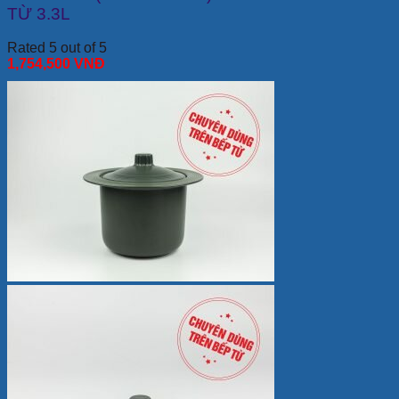
TỪ 3.3L
Rated 5 out of 5
1,754,500
VNĐ