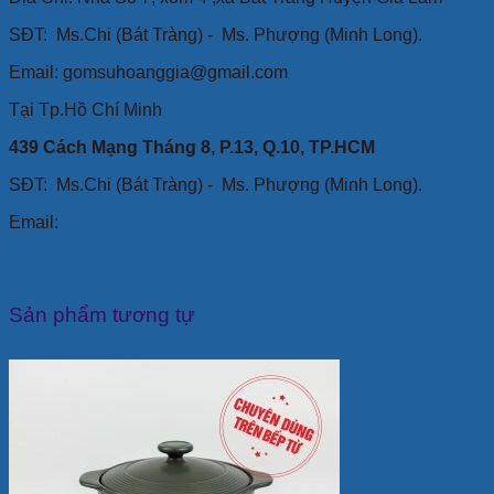
SĐT:
Ms.Chi (Bát Tràng) -
Ms. Phượng (Minh Long).
Email: gomsuhoanggia@gmail.com
Tại Tp.Hồ Chí Minh
439 Cách Mạng Tháng 8, P.13, Q.10, TP.HCM
SĐT: Ms.Chi (Bát Tràng) -
Ms. Phượng (Minh Long).
Email:
Sản phẩm tương tự