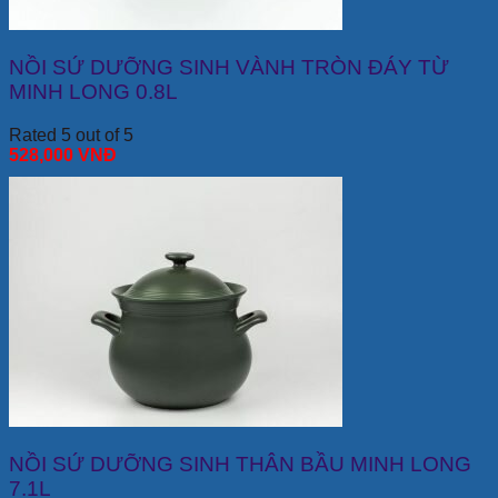
NỒI SỨ DƯỠNG SINH VÀNH TRÒN ĐÁY TỪ
MINH LONG 0.8L
Rated 5 out of 5
528,000
VNĐ
NỒI SỨ DƯỠNG SINH THÂN BẦU MINH LONG
7.1L