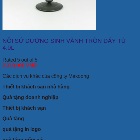
NỒI SỨ DƯỠNG SINH VÀNH TRÒN ĐÁY TỪ
4.0L
Rated 5 out of 5
2,310,000
VNĐ
Các dịch vụ khác của công ty Mekoong
Thiết bị khách sạn nhà hàng
Quà tặng doanh nghiệp
Thiết bị khách sạn
Quà tặng
quà tặng in logo
quà tặng gốm sứ