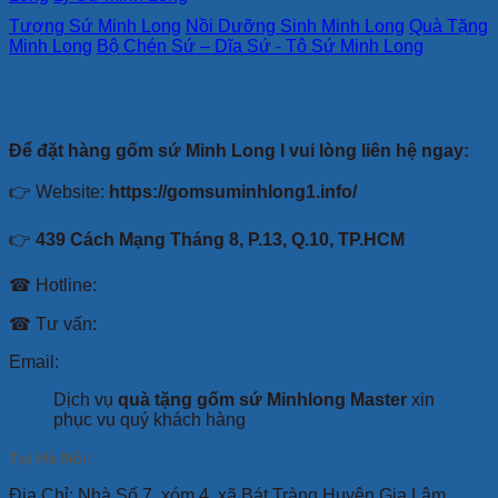
Tượng Sứ Minh Long
Nồi Dưỡng Sinh Minh Long
Quà Tặng
Minh Long
Bộ Chén Sứ – Dĩa Sứ - Tô Sứ Minh Long
Để đặt hàng gốm sứ Minh Long I vui lòng liên hệ ngay:
👉 Website:
https://gomsuminhlong1.info/
👉
439 Cách Mạng Tháng 8, P.13, Q.10, TP.HCM
☎ Hotline:
☎ Tư vấn:
Email:
Dịch vụ
quà tặng gốm sứ Minhlong Master
xin
phục vụ quý khách hàng
Tại Hà Nội:
Địa Chỉ: Nhà Số 7, xóm 4 ,xã Bát Tràng Huyện Gia Lâm