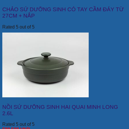
CHẢO SỨ DƯỠNG SINH CÓ TAY CẦM ĐÁY TỪ
27CM + NẮP
Rated 5 out of 5
NỒI SỨ DƯỠNG SINH HAI QUAI MINH LONG
2.6L
Rated 5 out of 5