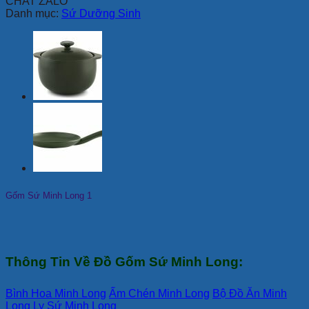
CHAT ZALO
Danh mục:
Sứ Dưỡng Sinh
Gốm Sứ Minh Long 1
Thông Tin Về Đồ Gốm Sứ Minh Long:
Bình Hoa Minh Long
Ấm Chén Minh Long
Bộ Đồ Ăn Minh
Long
Ly Sứ Minh Long