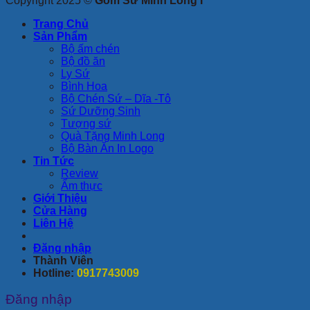
Copyright 2025 ©
Gốm Sứ Minh Long I
Trang Chủ
Sản Phẩm
Bộ ấm chén
Bộ đồ ăn
Ly Sứ
Bình Hoa
Bộ Chén Sứ – Dĩa -Tô
Sứ Dưỡng Sinh
Tượng sứ
Quà Tặng Minh Long
Bộ Bàn Ăn In Logo
Tin Tức
Review
Ẩm thực
Giới Thiệu
Cửa Hàng
Liên Hệ
Đăng nhập
Thành Viên
Hotline:
0917743009
Đăng nhập