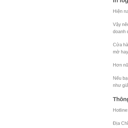
In lo
Hiện na
Vậy nên
doanh 
Cửa hàn
mờ hay 
Hơn nữa
Nếu bạn
như giả
Thông
Hotline
Địa Chỉ