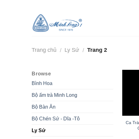
Skip
to
content
Trang chủ
Ly Sứ
Trang 2
/
/
Browse
Bình Hoa
Bộ ấm trà Minh Long
Bộ Bàn Ăn
Bộ Chén Sứ - Dĩa -Tô
Ca Trà
Ly Sứ