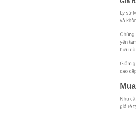
Giá b
Ly sứ M
và khôn
Chúng t
yên tâm
hữu đồ 
Giảm gi
cao cấp
Mua
Nhu cầu
giá rẻ 