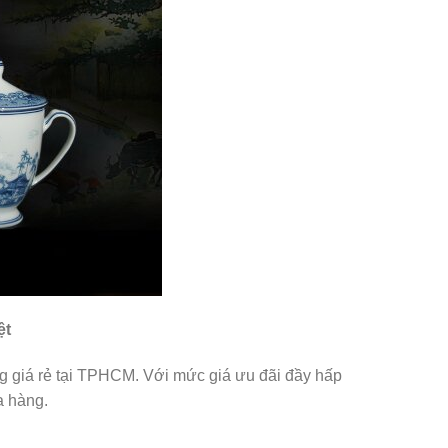
ệt
g giá rẻ tại TPHCM. Với mức giá ưu đãi đầy hấp
a hàng.