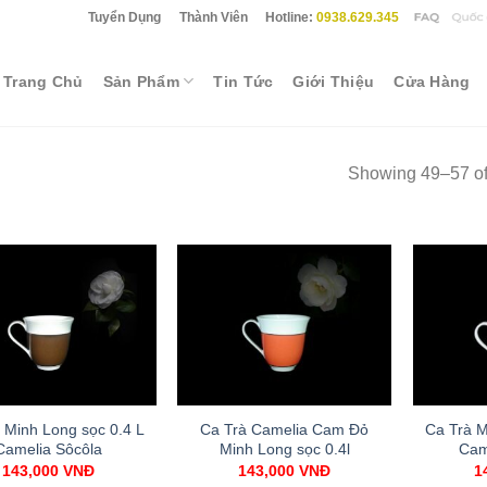
Tuyển Dụng
Thành Viên
Hotline:
0938.629.345
Trang Chủ
Sản Phẩm
Tin Tức
Giới Thiệu
Cửa Hàng
Showing 49–57 of 
 Minh Long sọc 0.4 L
Ca Trà Camelia Cam Đỏ
Ca Trà M
Camelia Sôcôla
Minh Long sọc 0.4l
Cam
143,000
VNĐ
143,000
VNĐ
1