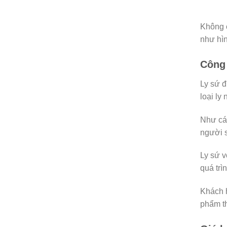
Không c
như hìn
Công 
Ly sứ đ
loại ly
Như các
người 
Ly sứ v
quá trì
Khách h
phẩm th