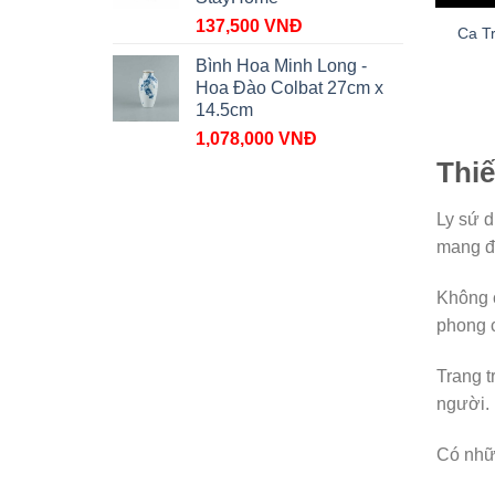
137,500
VNĐ
Ca T
Bình Hoa Minh Long -
Hoa Đào Colbat 27cm x
14.5cm
1,078,000
VNĐ
Thiế
Ly sứ d
mang đế
Không c
phong c
Trang t
người.
Có nhữn