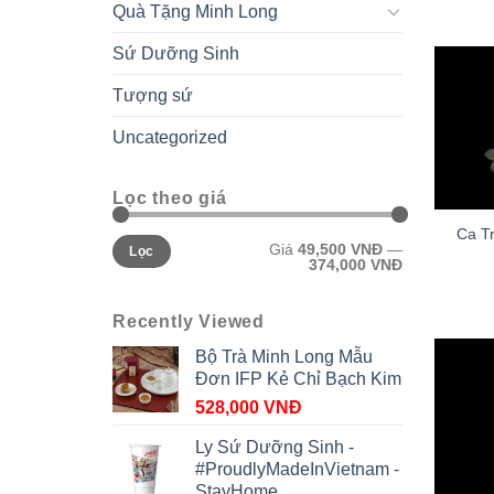
Quà Tặng Minh Long
Sứ Dưỡng Sinh
Tượng sứ
Uncategorized
Lọc theo giá
Ca T
Giá
49,500 VNĐ
—
Lọc
374,000 VNĐ
Recently Viewed
Bộ Trà Minh Long Mẫu
Đơn IFP Kẻ Chỉ Bạch Kim
528,000
VNĐ
Ly Sứ Dưỡng Sinh -
#ProudlyMadeInVietnam -
StayHome