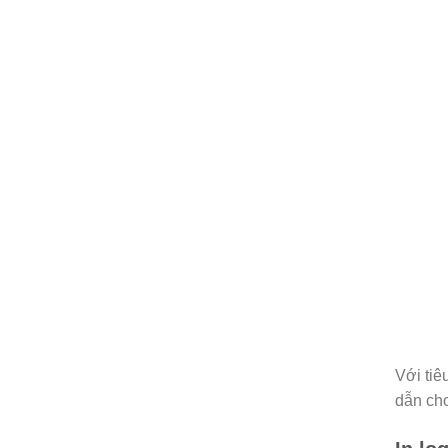
Với tiê
dẫn cho