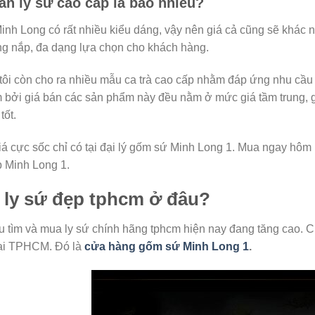
án ly sứ cao cấp là bao nhiêu?
inh Long có rất nhiều kiểu dáng, vậy nên giá cả cũng sẽ khác
g nắp, đa dạng lựa chọn cho khách hàng.
ôi còn cho ra nhiều mẫu ca trà cao cấp nhằm đáp ứng nhu cầu 
 bởi giá bán các sản phẩm này đều nằm ở mức giá tầm trung, g
tốt.
á cực sốc chỉ có tại đại lý gốm sứ Minh Long 1. Mua ngay hô
 Minh Long 1.
 ly sứ đẹp tphcm ở đâu?
 tìm và mua ly sứ chính hãng tphcm hiện nay đang tăng cao. Chún
tại TPHCM. Đó là
cửa hàng gốm sứ Minh Long 1
.