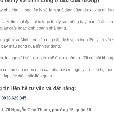
go lên ly sứ Minh Long ở đâu chất lượng?
y nhu cầu in logo lên ly sứ làm quà tặng cũng được khá nhiều
 việc tìm một địa chỉ in logo lên ly sứ không bay màu là rất cần 
quán cafe hoặc kinh doanh nhà hàng…
g gốm sứ Minh Long 1 cung cấp dịch vụ in logo lên ly sứ với 
bay màu trong quá trình sử dụng.
, in logo với số lượng lớn sẽ được nhận ưu đãi có một không h
 có nhu cầu muốn mua sản phẩm và in logo ly sứ, liên hệ theo
i đáp các thắc mắc liên quan.
 tin liên hệ tư vấn và đặt hàng:
:
0938.629.345
 1:
76 Nguyễn Giản Thanh, phường 15, quận 10