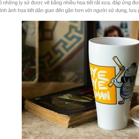
 những ly sứ được vẽ bằng nhiều họa tiết rất xưa, đáp ứng đ
nh ảnh họa tiết dân gian đến gần hơn với người sử dụng, lưu 