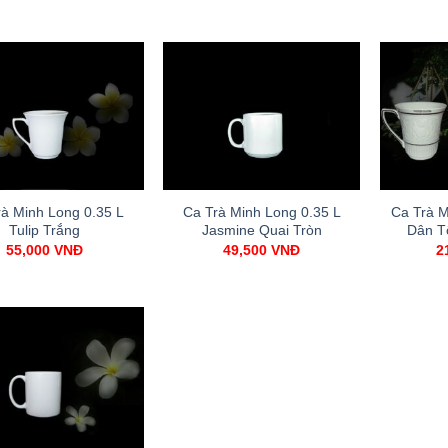
rà Minh Long 0.35 L
Ca Trà Minh Long 0.35 L
Ca Trà M
Tulip Trắng
Jasmine Quai Tròn
Dân T
55,000
VNĐ
49,500
VNĐ
2